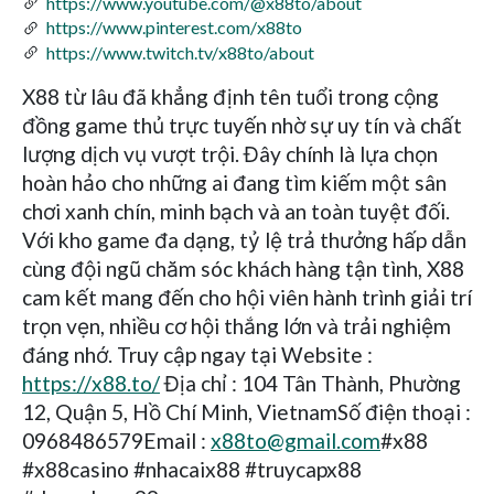
https://www.youtube.com/@x88to/about
https://www.pinterest.com/x88to
https://www.twitch.tv/x88to/about
X88 từ lâu đã khẳng định tên tuổi trong cộng
đồng game thủ trực tuyến nhờ sự uy tín và chất
lượng dịch vụ vượt trội. Đây chính là lựa chọn
hoàn hảo cho những ai đang tìm kiếm một sân
chơi xanh chín, minh bạch và an toàn tuyệt đối.
Với kho game đa dạng, tỷ lệ trả thưởng hấp dẫn
cùng đội ngũ chăm sóc khách hàng tận tình, X88
cam kết mang đến cho hội viên hành trình giải trí
trọn vẹn, nhiều cơ hội thắng lớn và trải nghiệm
đáng nhớ. Truy cập ngay tại Website :
https://x88.to/
Địa chỉ : 104 Tân Thành, Phường
12, Quận 5, Hồ Chí Minh, VietnamSố điện thoại :
0968486579Email :
x88to@gmail.com
#x88
#x88casino #nhacaix88 #truycapx88