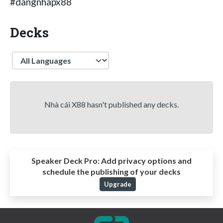
#dangnhapx88
Decks
Language
Nhà cái X88 hasn't published any decks.
Speaker Deck Pro:
Add privacy options and
schedule the publishing of your decks
Upgrade