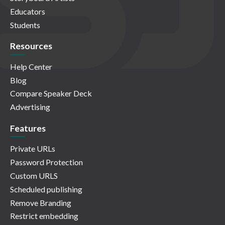
Educators
Students
Resources
Help Center
Blog
Compare Speaker Deck
Advertising
Features
Private URLs
Password Protection
Custom URLS
Scheduled publishing
Remove Branding
Restrict embedding