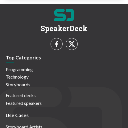
SpeakerDeck
Top Categories
Programming
Technology
Storyboards
Featured decks
Featured speakers
Use Cases
Storyboard Artists