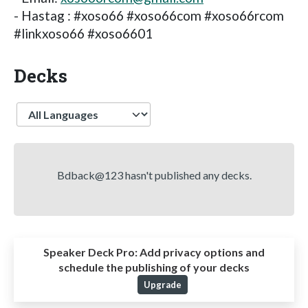
- Hastag : #xoso66 #xoso66com #xoso66rcom
#linkxoso66 #xoso6601
Decks
Language
Bdback@123 hasn't published any decks.
Speaker Deck Pro:
Add privacy options and
schedule the publishing of your decks
Upgrade