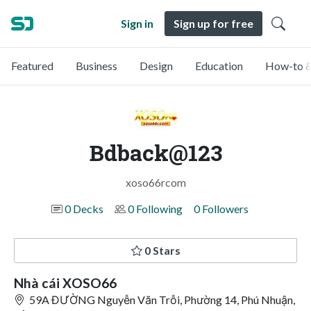
Sign in
Sign up for free
Featured
Business
Design
Education
How-to &
Bdback@123
xoso66rcom
0 Decks
0 Following
0 Followers
0 Stars
Nhà cái XOSO66
59A ĐƯỜNG Nguyễn Văn Trỗi, Phường 14, Phú Nhuận,