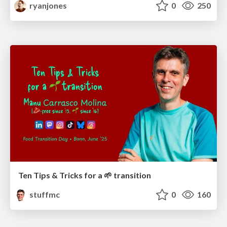
ryanjones
0
250
Ten Tips & Tricks for a 🌱 transition
stuffmc
0
160