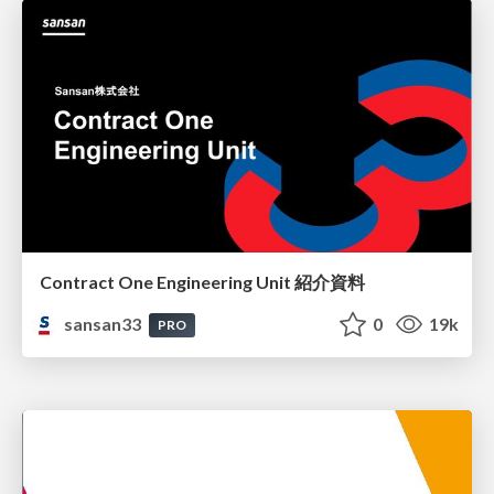
Contract One Engineering Unit 紹介資料
sansan33
0
19k
PRO