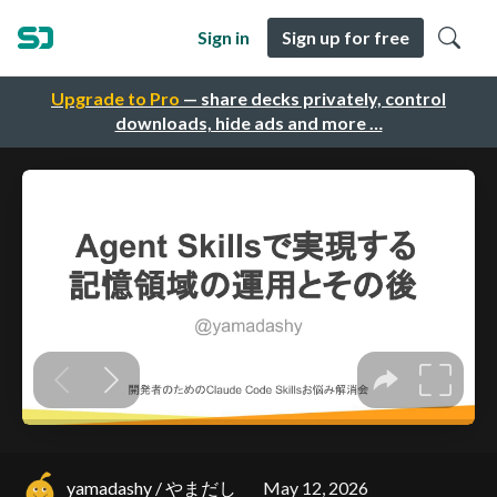
Sign in
Sign up for free
Upgrade to Pro
— share decks privately, control
downloads, hide ads and more …
yamadashy / やまだし
May 12, 2026