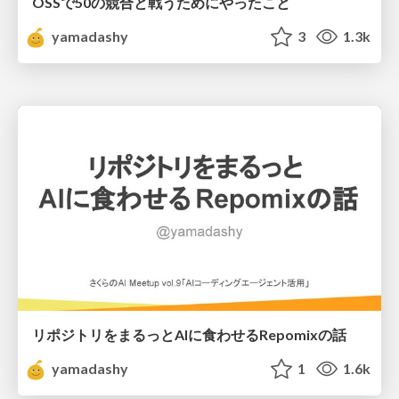
OSSで50の競合と戦うためにやったこと
yamadashy
3
1.3k
リポジトリをまるっとAIに食わせるRepomixの話
yamadashy
1
1.6k