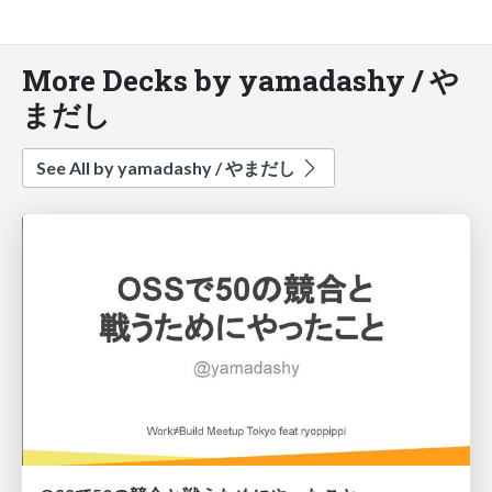
More Decks by yamadashy / や
まだし
See All by yamadashy / やまだし