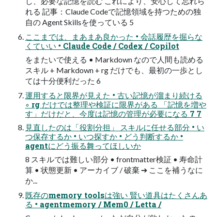
し、必要な記憶を読む これにより、安心して忘れら
れる 記事：Claude Codeで記憶領域を持つための独
自の Agent Skillsを使っている 5
ここまでは、まあまあ良かった • 会話履歴を掘らな
くていい • Claude Code / Codex / Copilot
をまたいで使える • Markdown なので人間も読める
スキル + Markdown + rg だけでも、最初の一歩とし
ては十分便利だった 6
運用すると限界が見えた • 古い記憶が溜まり続ける
◦ rg だけでは整理や検証に限界がある 「記憶を増や
す」だけだと、今度は記憶の管理が必要になる 7 7
見直したのは「役割分担」 スキルに任せる部分 • い
つ保存するか • いつ探すか • どう判断するか •
agentにどう振る舞ってほしいか
8 スキルでは難しい部分 • frontmatter検証 • 寿命計
算 • 状態更新 • アーカイブ / 破棄 ➔ ここを補うなに
か...
既存のmemory toolsは強い 賢い道具はたくさんあ
る • agentmemory / Mem0 / Letta /