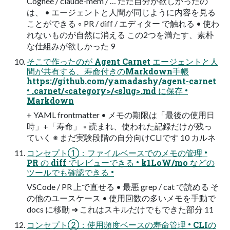
Cognee / claude-mem / … ただ自分が欲しかったの
は、 • エージェントと人間が同じように内容を見る
ことができる ◦ PR / diff / エディター で触れる • 使わ
れないものが自然に消える この2つを満たす、素朴
な仕組みが欲しかった 9
そこで作ったのが Agent Carnet エージェントと人
間が共有する、寿命付きのMarkdown手帳
https://github.com/yamadashy/agent-carnet
• .carnet/<category>/<slug>.md に保存 •
Markdown
+ YAML frontmatter • メモの期限は「最後の使用日
時」+「寿命」 ◦ 読まれ、使われた記録だけが残っ
ていく ※ まだ実験段階の自分向けCLIです 10 カルネ
コンセプト①：ファイルベースでのメモの管理 •
PR の diff でレビューできる • k1LoW/mo などの
ツールでも確認できる •
VSCode / PR 上で直せる • 最悪 grep / cat で読める そ
の他のユースケース • 使用回数の多いメモを手動で
docs に移動 ➔ これはスキルだけでもできた部分 11
コンセプト②：使用頻度ベースの寿命管理 • CLIの