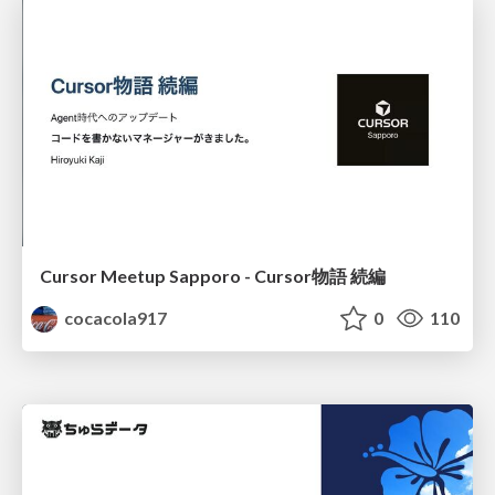
Cursor Meetup Sapporo - Cursor物語 続編
cocacola917
0
110