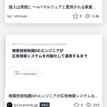
侵入は突然に 〜 IoTマルウェアと悪用される家庭の機器 ～ / When Intrusion Strikes: IoT Malware and the Abuse of Home Devices
nttcom
0
1.4k
検索技術知識0のエンジニアが広告検索システムを内製化して運用するまで
lycorptech_jp
0
210
PRO