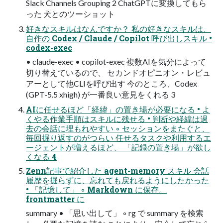
Slack Channels Grouping 2 ChatGPTに変換してもら
った 犬とのツーショット
好きなスキルはなんですか？ 私の好きなスキルは、
自作の Codex / Claude / Copilot 呼び出しスキル •
codex-exec
• claude-exec • copilot-exec 複数AIを気分によって
切り替えているので、 セカンドオピニオン・レビュ
アーとして他CLIを呼び出す 今のところ、Codex
(GPT-5.5 xhigh) が一番良い意見をくれる 3
AIに任せるほど「経緯」の置き場が必要になる • よ
くやる作業手順はスキルに残せる • 判断や経緯は過
去の会話に埋もれやすい ◦ セッションをまたぐと、
毎回掘り返すのがつらい 任せるタスクや利用するエ
ージェントが増えるほど、 「記録の置き場」が欲し
くなる 4
Zenn記事で紹介した agent-memory スキル 会話
履歴を掘らずに、忘れても戻れるようにしたかった
• 「記憶して」 ◦ Markdown に保存。
frontmatter に
summary • 「思い出して」 ◦ rg で summary を検索