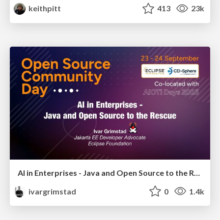
keithpitt
413
23k
AI in Enterprises - Java and Open Source to the Rescue
ivargrimstad
0
1.4k