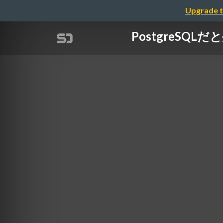
Upgrade t
PostgreS