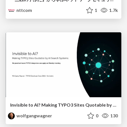
nttcom
1
1.7k
Invisible to AI? Making TYPO3 Sites Quotable by AI Search Systems
wolfgangwagner
0
130