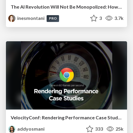
The AI Revolution Will Not Be Monopolized: How open-source beats economies of scale, even for LLMs
inesmontani
3
3.7k
PRO
VelocityConf: Rendering Performance Case Studies
addyosmani
333
25k