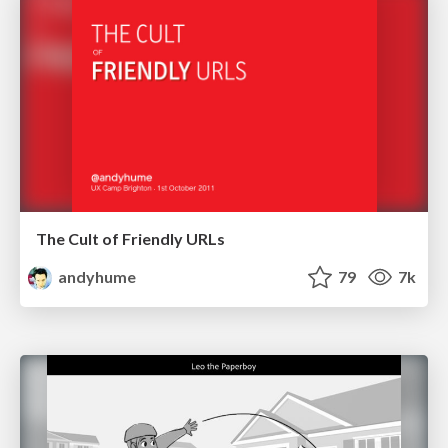
The Cult of Friendly URLs
andyhume
79
7k