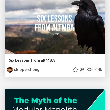
Six Lessons from altMBA
skipperchong
29
4.4k