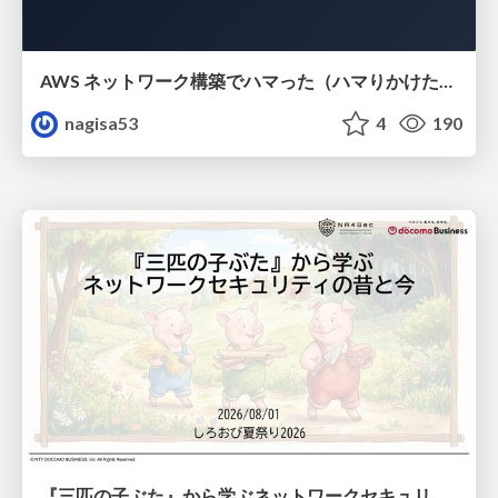
AWS ネットワーク構築でハマった（ハマりかけた） 5選とそこから得た教訓
nagisa53
4
190
『三匹の子ぶた』から学ぶネットワークセキュリティの昔と今 / Network Security: Then and Now Through the Lens of The Three Little Pigs