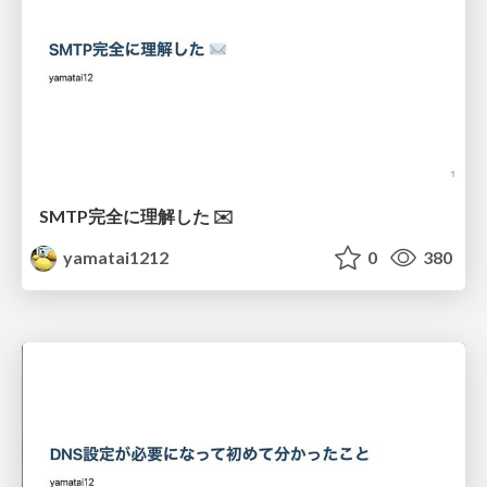
SMTP完全に理解した ✉️
yamatai1212
0
380