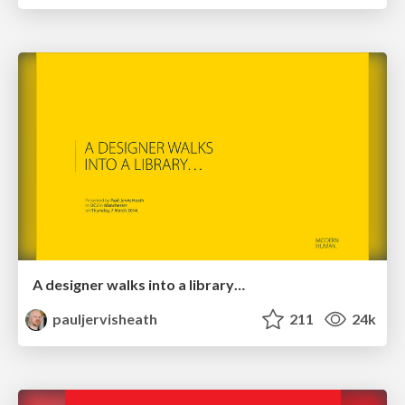
A designer walks into a library…
pauljervisheath
211
24k