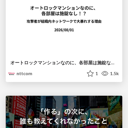
オートロックマンションなのに、各部屋は施錠なし！？ 攻撃者が組織内ネットワークで大暴れする理由 / The Front Door Is Locked, but the Rooms Are Wide Open: Why Attackers Move Freely Inside Enterprise Networks
nttcom
1
1.5k