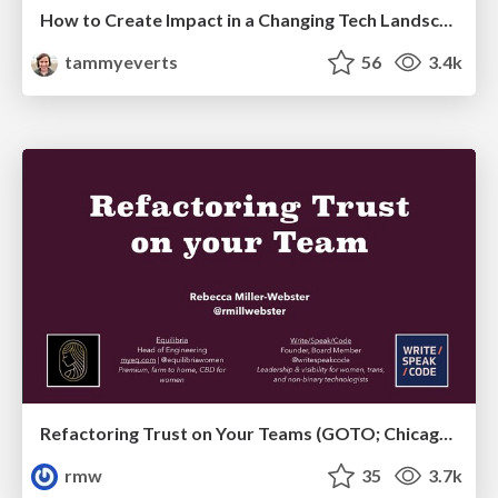
How to Create Impact in a Changing Tech Landscape [PerfNow 2023]
tammyeverts
56
3.4k
Refactoring Trust on Your Teams (GOTO; Chicago 2020)
rmw
35
3.7k