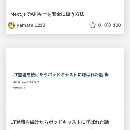
Next.jsでAPIキーを安全に扱う方法
yamatai1212
0
130
LT登壇を続けたらポッドキャストに呼ばれた話