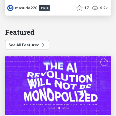
masuda220
17
6.2k
PRO
Featured
See All Featured