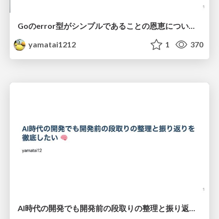
Goのerror型がシンプルであることの恩恵について理解する
yamatai1212
1
370
AI時代の開発でも開発前の段取りの整理と振り返りを徹底したい 🧠