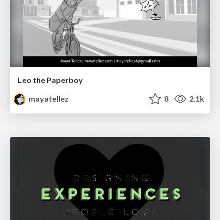
Leo the Paperboy
mayatellez
8
2.1k