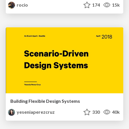
rocio
174
15k
Building Flexible Design Systems
yeseniaperezcruz
330
40k