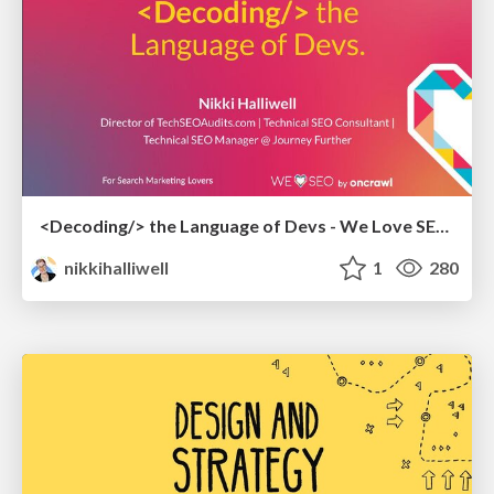
<Decoding/> the Language of Devs - We Love SEO 2024
nikkihalliwell
1
280