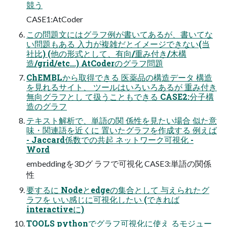
競う
CASE1:AtCoder
この問題文にはグラフ例が書いてあるが、書いてな
い問題もある 入力が複雑だとイメージできない(当
社比) (他の形式として、有向/重み付き/木構
造/grid/etc...) AtCoderのグラフ問題
ChEMBLから取得できる 医薬品の構造データ 構造
を見れるサイト、 ツールはいろいろあるが 重み付き
無向グラフとし て扱うこともできる CASE2:分子構
造のグラフ
テキスト解析で、単語の関 係性を見たい場合 似た意
味・関連語を近くに 置いたグラフを作成する 例えば
- Jaccard係数での共起 ネットワーク可視化 -
Word
embeddingを3Dグ ラフで可視化 CASE3:単語の関係
性
要するに Nodeとedgeの集合として 与えられたグ
ラフを いい感じに可視化したい (できれば
interactiveに)
TOOLS pythonでグラフ可視化に使え るモジュー