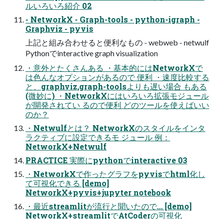
ルいろいろ紹介 02
- NetworkX - Graph-tools - python-igraph -
Graphviz - pyvis
上記と組み合わせると便利なもの - webweb - netwulf
Pythonでinteractive graph visualization
・意外とたくさんある ・基本的にはNetworkXで
は色んなオプションがあるので 便利 ・速度比較する
と、graphviz,graph-toolsよりも遅い場合 もある
(微妙に) ・NetworkXにはいろいろ拡張モジュール
が開発されてい るので便利 どのツールを使えばいい
のか？
・Netwulfとは？ NetworkXのスタイルをインタ
ラクティブに設定できるモ ジュール 例：
NetworkX+Netwulf
PRACTICE 実際にpythonでinteractive 03
・NetworkXで作ったグラフをpyvisでhtml化し
て可視化できる [demo]
NetworkX+pyvis+jupyter notebook
・最近streamlitが流行と聞いたので... [demo]
NetworkX+streamlitでAtCoderの可視化