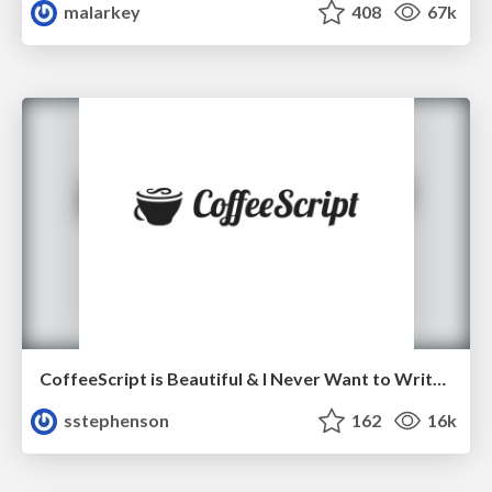
malarkey
408
67k
CoffeeScript is Beautiful & I Never Want to Write Plain JavaScript Again
sstephenson
162
16k