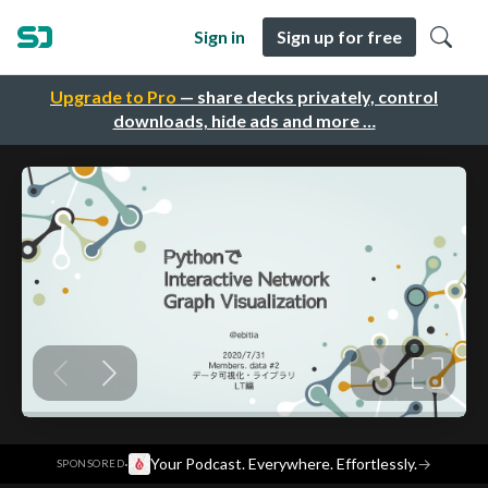
Sign in
Sign up for free
Upgrade to Pro
— share decks privately, control
downloads, hide ads and more …
·
Your Podcast. Everywhere. Effortlessly.
→
SPONSORED