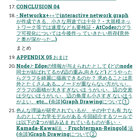
CONCLUSION 04
- Networkx+◦◦でinteractive network graph
が作成できる、小さな用途では十分？ - 大規模ネッ
トワーク等では速度なども要検証 - AtCoderのグラ
フ可視化については今後作っ ていきたい所存(意外
と奥が深かった...)
まとめ
APPENDIX 05 おまけ
NodeとEdgeの情報が与えられたとして (どのnode
同士が結ばれてるか/辺の重み,向きなど) どうやった
らグラフを綺麗に描画できるのか？ 求めることは意
外とたくさんある... ノードが重ならない方がいい、
グラフの面積が大きすぎないほ うがいい、辺の交差
は少ないほうがいい、辺の角度も小さすぎ ないほう
がよい、etc… (余談)Graph Drawingについて①
色んな理論が研究されているが、その中でも有 力な
ものとして力学モデルがある 今回紹介するツールで
は以下の2つが組み込ま れているものが多い ・
Kamada-Kawai法 ・Fruchterman-Reingold 法
(余談)Graph Drawingについて②