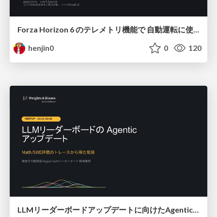
Forza Horizon 6 のテレメトリ機能で 自動運転に使えそうな学習データを集める話
henjin0
0
120
LLMリーダーボードアップデートに向けたAgentic Math_SWEのトレースについて