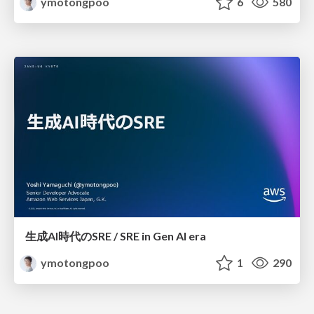
ymotongpoo
6
580
生成AI時代のSRE / SRE in Gen AI era
ymotongpoo
1
290