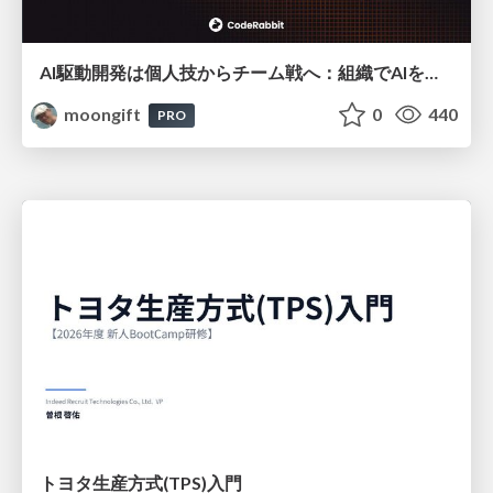
AI駆動開発は個人技からチーム戦へ：組織でAIを使いこなすための実践設計
moongift
0
440
PRO
トヨタ⽣産⽅式(TPS)⼊⾨