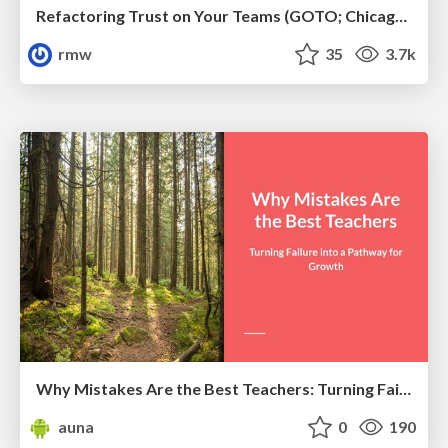
Refactoring Trust on Your Teams (GOTO; Chicago 2020)
rmw
35
3.7k
Why Mistakes Are the Best Teachers: Turning Failure into a Pathway for Growth
auna
0
190