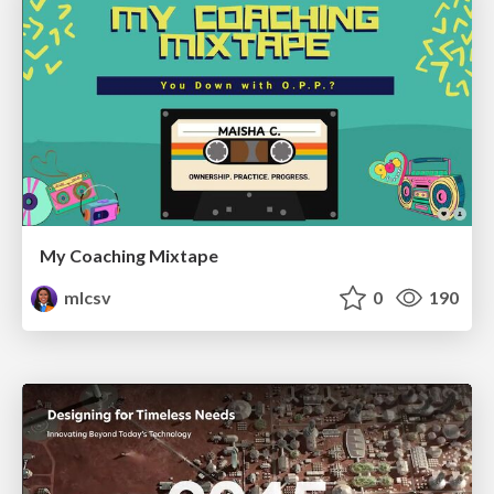
My Coaching Mixtape
mlcsv
0
190