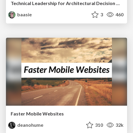
Technical Leadership for Architectural Decision Making
baasie
3
460
Faster Mobile Websites
deanohume
310
32k