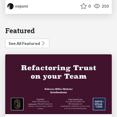
nejumi
0
210
Featured
See All Featured