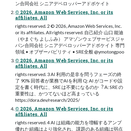
ン合同会社 シニアデベロッパーアドボケイト
© 2026, Amazon Web Services, Inc. or its
affiliates. All
rights reserved. 2 © 2026, Amazon Web Services, Inc.
or its affiliates. All rights reserved. ⾃⼰紹介 ⼭⼝ 能迪
（やまぐち よしふみ） アマゾンウェブサービスジャ
パン合同会社 シニアデベロッパーアドボケイト 専⾨
領域 • オブザーバビリティ • SRE全般 @ymotongpoo
© 2026, Amazon Web Services, Inc. or its
affiliates. All
rights reserved. 3 AI 利⽤の是⾮を問うフェーズの終
了 90% 回答者が業務でAIを利⽤ Q: AI がコードや設
定を書く時代に、SRE は不要になるのか︖ A: SRE の
重要性は、かつてないほど⾼まっている
https://dora.dev/research/2025/
© 2026, Amazon Web Services, Inc. or its
affiliates. All
rights reserved. 4 AI は組織の能⼒を増幅するアンプ
優れた組織はより強化され、課題のある組織は弱点