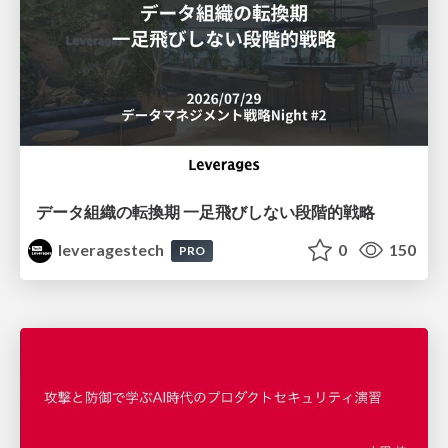
データ組織の転換期 一足飛びしない段階的戦略
leveragestech
0
150
PRO