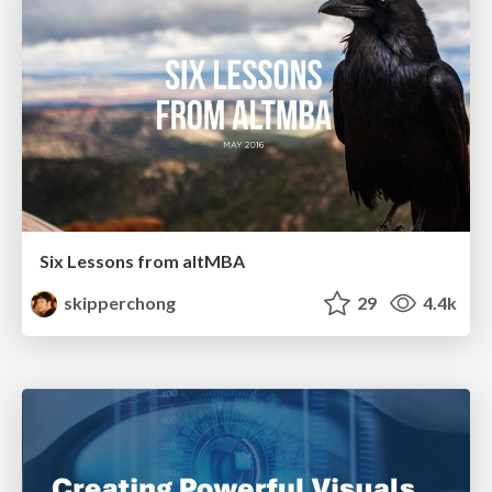
Six Lessons from altMBA
skipperchong
29
4.4k