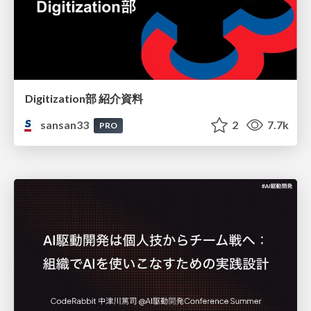
Digitization部 紹介資料
sansan33
2
7.7k
PRO