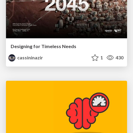
Designing for Timeless Needs
cassininazir
1
430