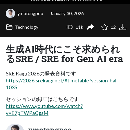
ymotongpoo
January 30, 2026
Technology
11k
12
生成AI時代にこそ求められ
るSRE / SRE for Gen AI era
SRE Kaigi 2026の発表資料です
https://2026.srekaigi.net/#timetable?session-hall-
1035
セッションの録画はこちらです
https://www.youtube.com/watch?
v=E7pTWPaCgsM
ymotongpoo