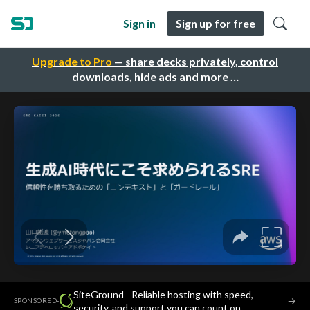
Sign in
Sign up for free
Upgrade to Pro
— share decks privately, control
downloads, hide ads and more …
SiteGround - Reliable hosting with speed,
·
→
SPONSORED
security, and support you can count on.