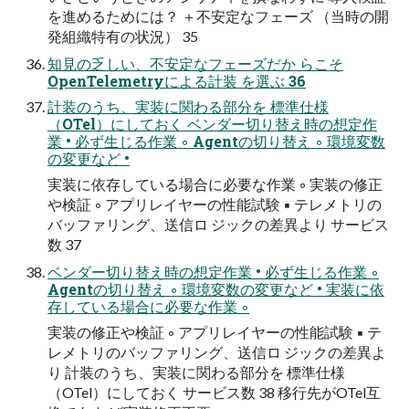
を進めるためには？ ＋不安定なフェーズ （当時の開
発組織特有の状況） 35
知見の乏しい、不安定なフェーズだか らこそ
OpenTelemetryによる計装 を選ぶ 36
計装のうち、実装に関わる部分を 標準仕様
（OTel）にしておく ベンダー切り替え時の想定作
業 • 必ず生じる作業 ◦ Agentの切り替え ◦ 環境変数
の変更など •
実装に依存している場合に必要な作業 ◦ 実装の修正
や検証 ◦ アプリレイヤーの性能試験 ▪ テレメトリの
バッファリング、送信ロ ジックの差異より サービス
数 37
ベンダー切り替え時の想定作業 • 必ず生じる作業 ◦
Agentの切り替え ◦ 環境変数の変更など • 実装に依
存している場合に必要な作業 ◦
実装の修正や検証 ◦ アプリレイヤーの性能試験 ▪ テ
レメトリのバッファリング、送信ロ ジックの差異よ
り 計装のうち、実装に関わる部分を 標準仕様
（OTel）にしておく サービス数 38 移行先がOTel互