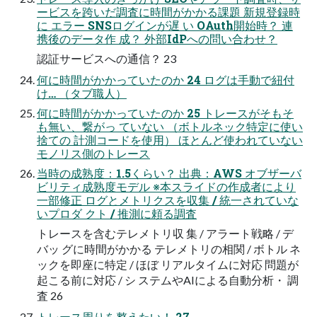
ービスを跨いだ調査に時間がかかる課題 新規登録時
に エラー SNSログインが遅 い OAuth開始時？ 連
携後のデータ作 成？ 外部IdPへの問い合わせ？
認証サービスへの通信？ 23
何に時間がかかっていたのか 24 ログは手動で紐付
け… （タブ職人）
何に時間がかかっていたのか 25 トレースがそもそ
も無い、繋がっ ていない （ボトルネック特定に使い
捨ての 計測コードを使用） ほとんど使われていない
モノリス側のトレース
当時の成熟度：1.5くらい？ 出典：AWS オブザーバ
ビリティ成熟度モデル ※本スライドの作成者により
一部修正 ログとメトリクスを収集 / 統一されていな
いプロダ クト / 推測に頼る調査
トレースを含むテレメトリ収 集 / アラート戦略 / デ
バッ グに時間がかかる テレメトリの相関 / ボトル ネ
ックを即座に特定 / ほぼ リアルタイムに対応 問題が
起こる前に対応 / シ ステムやAIによる自動分析・ 調
査 26
トレース周りを整えたい！ 27