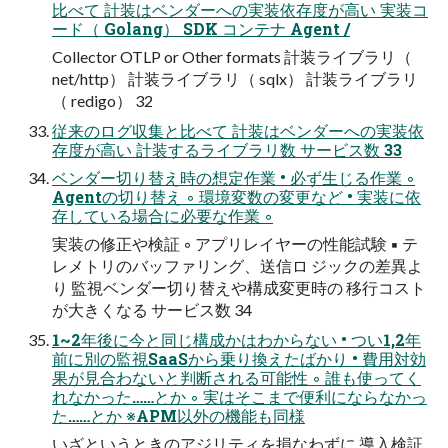
比べて 計装はベンダーへの実装依存度が高い 実装コ
ード（ Golang） SDK コンテナ Agent /
Collector OTLP or Other formats 計装ライブラリ（
net/http） 計装ライブラリ（ sqlx） 計装ライブラリ
（ redigo） 32
従来のログ収集と比べて 計装はベンダーへの実装依
存度が高い 計装するライブラリ数 サービス数 33
ベンダー切り替え時の想定作業 • 必ず生じる作業 ◦
Agentの切り替え ◦ 環境変数の変更など • 実装に依
存している場合に必要な作業 ◦
実装の修正や検証 ◦ アプリレイヤーの性能試験 ▪ テ
レメトリのバッファリング、送信ロ ジックの差異よ
り 監視ベンダー切り替えや構成変更時の 移行コスト
が大きくなる サービス数 34
1~2年後に今と同じ構成かはわからない • つい1,2年
前に別の監視SaaSから乗り換えたばかり • 費用対効
果が見合わないと判断される可能性 ◦ 誰も使ってく
れなかった……とか ◦ 実はそこまで便利にならなかっ
た……とか ※APM以外の機能も同様
いざというときのアジリティを損なわずに 導入検証