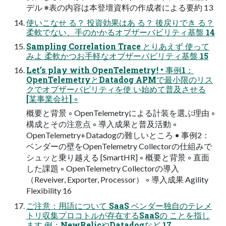
デル ※表の内容は本登壇資料の作成者による要約 13
使いこなせ る？ 投資効果はあ る？ 後戻りでき る？
柔軟でない、手のかかるオブザーバビリティ基盤 14
Sampling Correlation Trace とりあえず 使って
みよ 柔軟かつお手軽なオブザーバビリティ基盤 15
Let’s play with OpenTelemetry! • 事例1：
OpenTelemetryとDatadog APMで最小限のリス
クでオブザーバビリティを使 い始めて普及させる
[某事業会社] ◦
概要と背景 ◦ OpenTelemetryによる計装を選ぶ理由 ◦
構成とその注意点 ◦ 導入成果と普及活動 ◦
OpenTelemetry+Datadogの難しいところ • 事例2：
ベンダーの壁をOpenTelemetry Collectorの仕組みで
シュッと乗り越える [SmartHR] ◦ 概要と背景 ◦ 直面
した課題 ◦ OpenTelemetry Collectorの導入
（Reveiver, Exporter, Processor） ◦ 導入成果 Agility
Flexibility 16
ご注意：用語について SaaS ベンダー独自のテレメ
トリ収集プロコトルが存在するSaaSの ことを指し
ます 例：NewRelicやDatadogなど 17