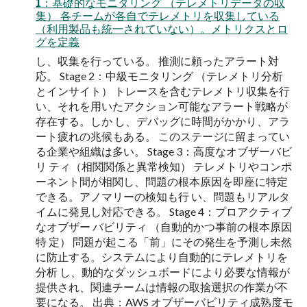
1：基礎的なモニタリング （テレメトリデータの収
集） 各チームが各自でテレメトリを収集している
（利用製品も統一されていない）。メトリクスとロ
グを定義
し、収集を行っている。 推測に頼ったアラート対
応。 Stage 2：中級モニタリング （テレメトリ分析
とインサイト） トレースを含むテレメトリ収集を行
い、それを用いたアクション可能なアラート戦略が
存在する。しか し、デバッグに時間がかかり、アラ
ート疲れの兆候もある。 このステージに留まってい
る企業や組織は多い。 Stage 3：高度なオブザーバビ
リ ティ（相関関係と異常検知） テレメトリやコンポ
ーネント間が相関し、問題の根本原因を即座に特定
できる。アノマリーの検知も行 い、問題もリアルタ
イムに発見し対応できる。 Stage 4：プロアクティブ
なオブザー バビリティ （自動的かつ事前の根本原因
特 定） 問題が起こる「前」にその発生を予測し未然
に防止する。システムにより自動的にテレメトリを
分析 し、動的なダッシュボードにより必要な情報が
提供され、関連チームは情報の取捨選択の作業が不
要になる。 出典：AWS オブザーバビリティ成熟度モ