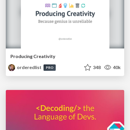
Producing Creativity
orderedlist
348
40k
PRO