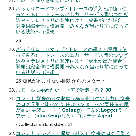
ざっくりロードマップ • トレースの導入と評価（使
ってみる） ◦ トレースの出力、サービス間のつなぎ
込み ◦ テレメトリの関連付け • （成果が出た場合）
開発組織全体に横展開 →みんなが当たり前に使って
いる状態へ（理想）
28
ざっくりロードマップ • トレースの導入と評価（使
ってみる） ◦ トレースの出力、サービス間のつなぎ
込み ◦ テレメトリの関連付け • （成果が出た場合）
開発組織全体に横展開 →みんなが当たり前に使って
いる状態へ（理想）
29 知見があまりない状態 からのスタート
スモールに始めたい！ →何で計装する？ 30
コンテナ 従来のログ収集（構造化ログの出力） 従来
のログ収集と比べて 計装はベンダーへの実装依存度
が高い 実装コード（ Golang） 任意のLoggerライ
ブラリ （slogやzapなど） コンテナ Agent
/ Collector stdout stderr 31
コンテナ テレメトリ収集（計装） 従来のログ収集と