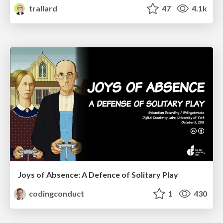
trallard
47
4.1k
Joys of Absence: A Defence of Solitary Play
codingconduct
1
430