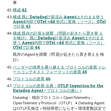
事
構成 42
構成 既にDatadog計装済み Agentはそのまま使う
Agent内部でOTel→dd 形式に変換（ソース） OTel
で計装 43
構成 既存の計装を踏襲 （問題が起きたら置き替 え
を検討） 既にDatadog計装済み Agentはそのまま
使う Agent内部でOTel→dd 形式に変換（ソース）
OTelで計装 44
既存のAgentを踏襲（問 題が起きたら置き替えを 検
討）
ベンダーの境界を乗り越える プロトコルの差異 トレ
ースコンテキスト フォーマットの差異 45
プロトコルの差異 46
プロトコルの差異 出典：OTLP Ingestion by the
Datadog Agent • プロトコルの違い ◦
Datadog：独自プロトコル ◦ OpenTelemetry：
OpenTelemetr y Protocol（OTLP） • Datadog Agent
はOTLP互換👏 ◦ 特段障壁にならず ◦ 環境変数設定で