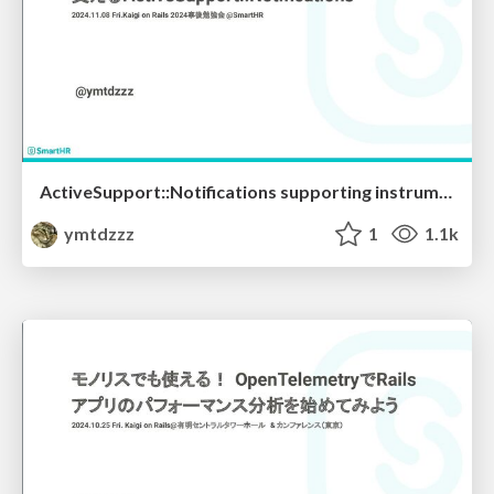
ActiveSupport::Notifications supporting instrumentation of Rails apps with OpenTelemetry
ymtdzzz
1
1.1k