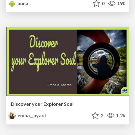
auna
0
190
Discover your Explorer Soul
emna__ayadi
2
1.2k