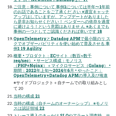
ご注意：事例について 事例1については半年〜1年前
のお話であることをご了承くだ さい ※適宜キャッチ
アップはしていますが、アップデートがありました
ら是非お知らせください！ ベンダーへの依存を過度
に避けよう！という意図はありませ ん ※あくまでも
事例の一つとしてご認識くだされば幸いです 18
OpenTelemetryとDatadog APMで最小限のリ ス
クでオブザーバビリティを使い始めて普及させる 事
例1 19 Agility
概要 • プロダクト：ECサイト（数百~数千
req/sec） • サービス構成：モノリス
（PHP+Nginx）＋マイクロサービス（Golang） •
期間：2022年上旬〜2024年6月 • やったこと：
OpenTelemetry+Datadog APMの導入及び推進
※サイドプロジェクト＋自チームでの取り組みとし
て 20
当時の構成 21
当時の構成（自チームのオーナーシップ） ※モノリ
スは認証領域 22
トレース導入のきっかけ SLOやアラート調査時、サ