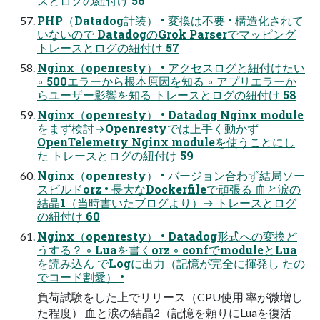
スとログの紐付け 56
PHP（Datadog計装） • 変換は不要 • 構造化されて
いないので DatadogのGrok Parserでマッピング
トレースとログの紐付け 57
Nginx（openresty） • アクセスログと紐付けたい
◦ 500エラーから根本原因を知る ◦ アプリエラーか
らユーザー影響を知る トレースとログの紐付け 58
Nginx（openresty） • Datadog Nginx module
をまず検討→Openrestyでは上手く動かず
OpenTelemetry Nginx moduleを使うことにし
た トレースとログの紐付け 59
Nginx（openresty） • バージョン合わず結局ソー
スビルドorz • 長大なDockerfileで頑張る 血と涙の
結晶1（当時書いたブログより）→ トレースとログ
の紐付け 60
Nginx（openresty） • Datadog形式への変換ど
うする？ ◦ Luaを書くorz ◦ confでmoduleとLua
を読み込ん でLogに出力（記憶が完全に揮発し たの
でコード割愛） •
負荷試験をした上でリリース（CPU使用 率が微増し
た程度） 血と涙の結晶2（記憶を頼りにLuaを復活