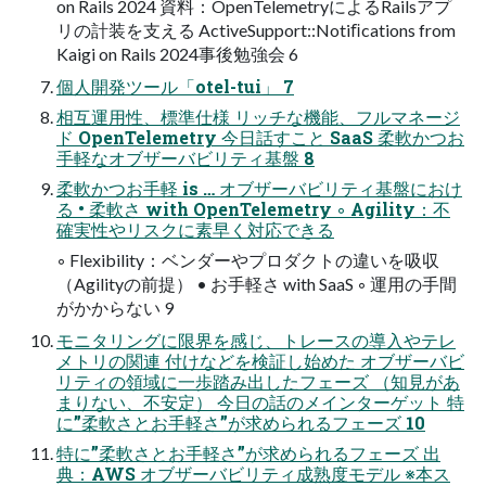
on Rails 2024 資料：OpenTelemetryによるRailsアプ
リの計装を支える ActiveSupport::Notiﬁcations from
Kaigi on Rails 2024事後勉強会 6
個人開発ツール「otel-tui」 7
相互運用性、標準仕様 リッチな機能、フルマネージ
ド OpenTelemetry 今日話すこと SaaS 柔軟かつお
手軽なオブザーバビリティ基盤 8
柔軟かつお手軽 is … オブザーバビリティ基盤におけ
る • 柔軟さ with OpenTelemetry ◦ Agility：不
確実性やリスクに素早く対応できる
◦ Flexibility：ベンダーやプロダクトの違いを吸収
（Agilityの前提） • お手軽さ with SaaS ◦ 運用の手間
がかからない 9
モニタリングに限界を感じ、トレースの導入やテレ
メトリの関連 付けなどを検証し始めた オブザーバビ
リティの領域に一歩踏み出したフェーズ （知見があ
まりない、不安定） 今日の話のメインターゲット 特
に”柔軟さとお手軽さ”が求められるフェーズ 10
特に”柔軟さとお手軽さ”が求められるフェーズ 出
典：AWS オブザーバビリティ成熟度モデル ※本ス