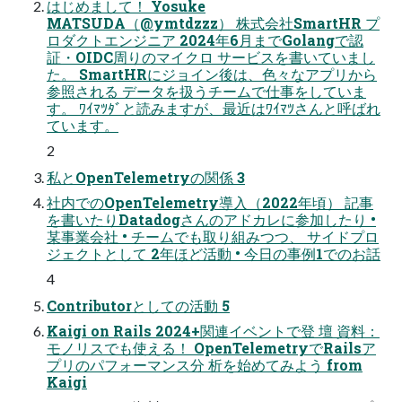
はじめまして！ Yosuke
MATSUDA（@ymtdzzz） 株式会社SmartHR プ
ロダクトエンジニア 2024年6月までGolangで認
証・OIDC周りのマイクロ サービスを書いていまし
た。 SmartHRにジョイン後は、色々なアプリから
参照される データを扱うチームで仕事をしていま
す。 ﾜｲﾏﾂﾀﾞと読みますが、最近はﾜｲﾏﾂさんと呼ばれ
ています。
2
私とOpenTelemetryの関係 3
社内でのOpenTelemetry導入（2022年頃） 記事
を書いたりDatadogさんのアドカレに参加したり •
某事業会社 • チームでも取り組みつつ、 サイドプロ
ジェクトとして 2年ほど活動 • 今日の事例1でのお話
4
Contributorとしての活動 5
Kaigi on Rails 2024+関連イベントで登 壇 資料：
モノリスでも使える！ OpenTelemetryでRailsア
プリのパフォーマンス分 析を始めてみよう from
Kaigi