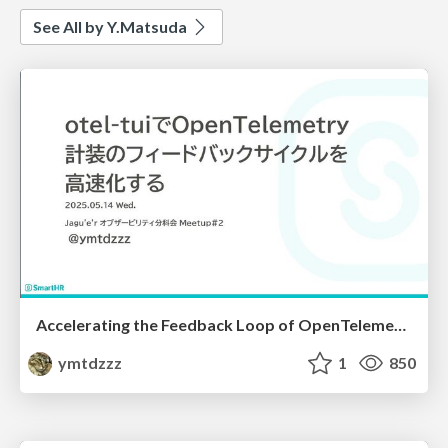
See All by Y.Matsuda
Accelerating the Feedback Loop of OpenTelemetry Instrumentation with otel-tui
ymtdzzz
1
850