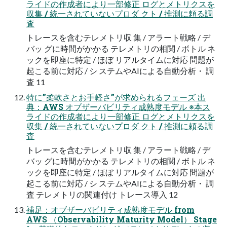
ライドの作成者により一部修正 ログとメトリクスを
収集 / 統一されていないプロダ クト / 推測に頼る調
査
トレースを含むテレメトリ収 集 / アラート戦略 / デ
バッ グに時間がかかる テレメトリの相関 / ボトル ネ
ックを即座に特定 / ほぼ リアルタイムに対応 問題が
起こる前に対応 / シ ステムやAIによる自動分析・ 調
査 11
特に”柔軟さとお手軽さ”が求められるフェーズ 出
典：AWS オブザーバビリティ成熟度モデル ※本ス
ライドの作成者により一部修正 ログとメトリクスを
収集 / 統一されていないプロダ クト / 推測に頼る調
査
トレースを含むテレメトリ収 集 / アラート戦略 / デ
バッ グに時間がかかる テレメトリの相関 / ボトル ネ
ックを即座に特定 / ほぼ リアルタイムに対応 問題が
起こる前に対応 / シ ステムやAIによる自動分析・ 調
査 テレメトリの関連付け トレース導入 12
補足：オブザーバビリティ成熟度モデル from
AWS （Observability Maturity Model） Stage