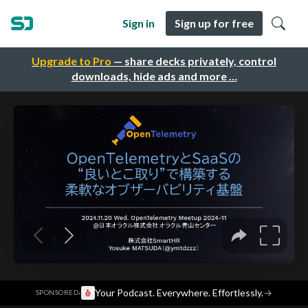
Sign in
Sign up for free
Upgrade to Pro
— share decks privately, control
downloads, hide ads and more …
·
Your Podcast. Everywhere. Effortlessly.
→
SPONSORED