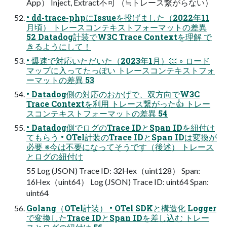
App） Inject, Extract不可 （≒トレース繋がらない）
• dd-trace-phpにIssueを投げました（2022年11
月頃） トレースコンテキストフォーマットの差異
52 Datadog計装でW3C Trace Contextを理解 で
きるようにして！
• 爆速で対応いただいた（2023年1月）👏 ◦ ロード
マップに入ってたっぽい トレースコンテキストフォ
ーマットの差異 53
• Datadog側の対応のおかげで、双方向でW3C
Trace Contextを利用 トレース繋がった👍 トレー
スコンテキストフォーマットの差異 54
• Datadog側でログのTrace IDとSpan IDを紐付け
てもらう • OTel計装のTrace IDとSpan IDは変換が
必要 ※今は不要になってそうです（後述） トレース
とログの紐付け
55 Log (JSON) Trace ID: 32Hex（uint128） Span:
16Hex（uint64） Log (JSON) Trace ID: uint64 Span:
uint64
Golang（OTel計装） • OTel SDKと構造化 Logger
で変換したTrace IDとSpan IDを差し込む トレー