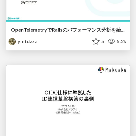
OpenTelemetryでRailsのパフォーマンス分析を始めてみよう（KoR2024）
ymtdzzz
5
5.2k