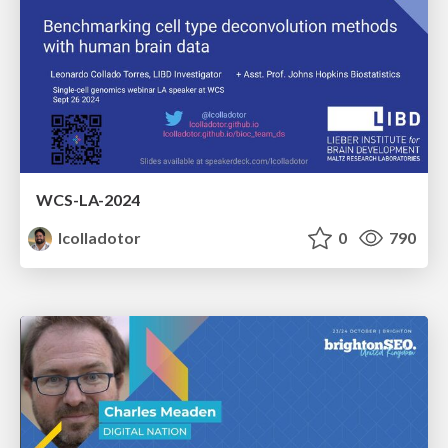
WCS-LA-2024
lcolladotor
0
790