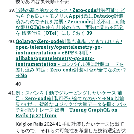
換であ れば実装修正不要
当時の基本的なスタンス • Zero-code計装可能：ど
ちらでも良い ◦ モノリスAppは既にDatadog計装
済みなのでそれを踏襲 • Zero-code計装不可：可能
な限りOTelを使う 計装のうち、実装に関わる部分
を 標準仕様（OTel）にしておく 39
GolangのZero-code計装も進歩してきてはいる •
open-telemetry/opentelemetry-go-
instrumentation ◦ eBPFを利用 •
alibaba/opentelemetry-go-auto-
instrumentation ◦ コンパイル時に計装コードを
差し込み 補足：Zero-code計装可否が全てなのか？
→No
40
例：スパンを手動でグルーピングしたいケース 補
足：Zero-code計装可否が全てなのか？→No 以前
見かけた、複雑なロジックで大量データを捌く バッ
チ処理のトレース 出典：Tuning GraphQL on
Rails (p.37) from
Kaigi on Rails 2024 41 手動計装したいケースは出て
くるので、 それらの可能性を考慮した技術選定が大