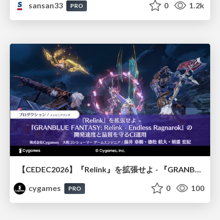
sansan33
0
1.2k
PRO
【CEDEC2026】『Relink』を拡張せよ - 『GRANBLUE FANTASY: Relink - Endless Ragnarok』の開発速度と品質を守るCI運用
cygames
0
100
PRO