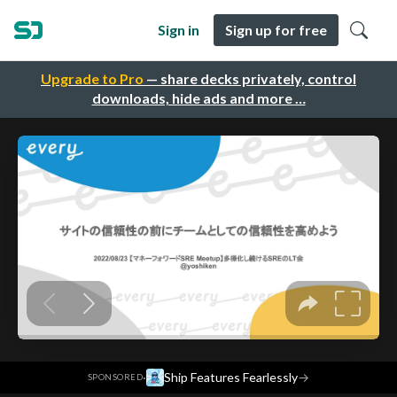
Sign in
Sign up for free
Upgrade to Pro
— share decks privately, control
downloads, hide ads and more …
·
Ship Features Fearlessly
→
SPONSORED