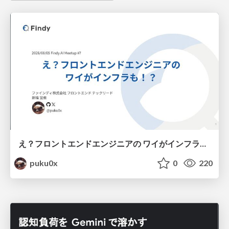
え？フロントエンドエンジニアの ワイがインフラも！？
puku0x
0
220