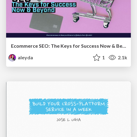
Ecommerce SEO: The Keys for Success Now & Beyond - #SERPConf2024
aleyda
1
2.1k