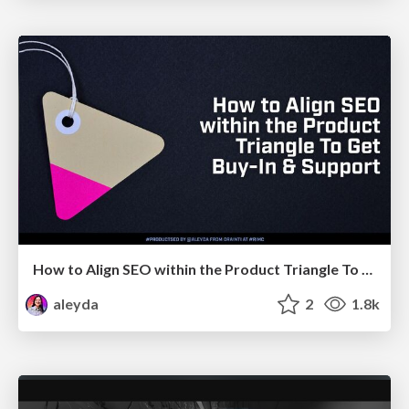
How to Align SEO within the Product Triangle To Get Buy-In & Support - #RIMC
aleyda
2
1.8k