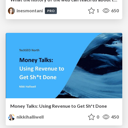
inesmontani
1
650
PRO
Money Talks: Using Revenue to Get Sh*t Done
nikkihalliwell
0
450