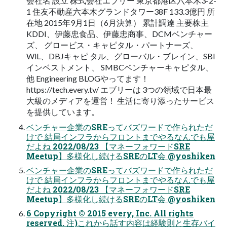
会社名 設立 株式会社エブリー 東京都港区六本木3-2-
1 住友不動産六本木グランドタワー38F 133.3億円 所
在地 2015年9月1日（6月決算） 累計調達 主要株主
KDDI、伊藤忠食品、伊藤忠商事、DCMベンチャー
ズ、 グロービス・キャピタル・パートナーズ、
WiL、DBJキャピ タル、グローバル・ブレイン、SBI
インベストメント、 SMBCベンチャーキャピタル、
他 Engineering BLOGやってます！
https://tech.every.tv/ エブリーは 3つの領域で日本最
大級のメディアを運営！ 生活に寄り添ったサービス
を提供しています。
ベンチャー企業のSREってバズワードで作られただ
けで 結局インフラからフロントまでやるなんでも屋
だよね 2022/08/23 【マネーフォワードSRE
Meetup】多様化し続けるSREのLT会 @yoshiken
ベンチャー企業のSREってバズワードで作られただ
けで 結局インフラからフロントまでやるなんでも屋
だよね 2022/08/23 【マネーフォワードSRE
Meetup】多様化し続けるSREのLT会 @yoshiken
6 Copyright © 2015 every, Inc. All rights
reserved. 注)これから話す内容は経験則と生存バイ