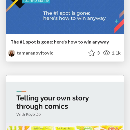
The #1 spot is gone: here's how to win anyway
tamaranovitovic
3
1.1k