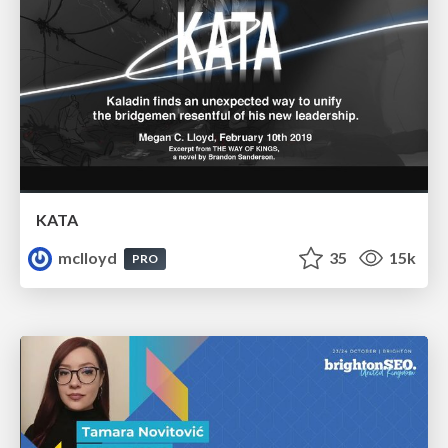
KATA
mclloyd
35
15k
PRO