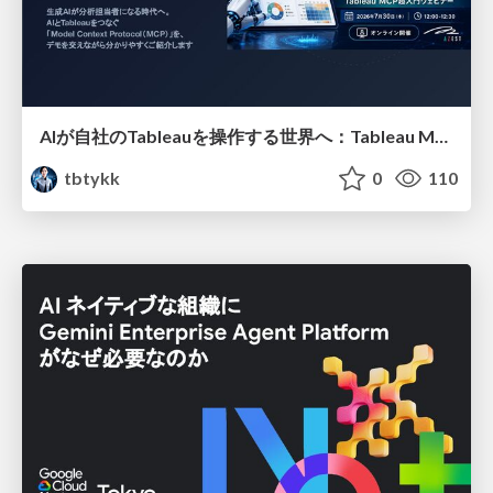
AIが自社のTableauを操作する世界へ：Tableau MCP超入門
tbtykk
0
110