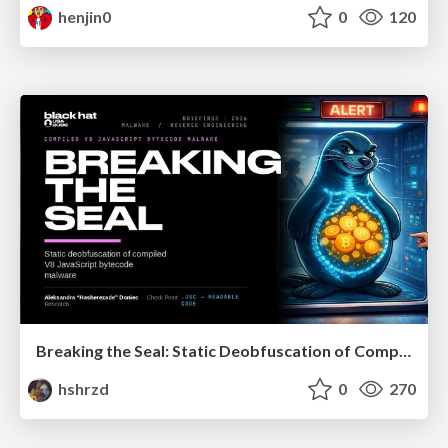
henjin0
0
120
Breaking the Seal: Static Deobfuscation of Compiled V8 JavaScript Bytecode Malware
hshrzd
0
270