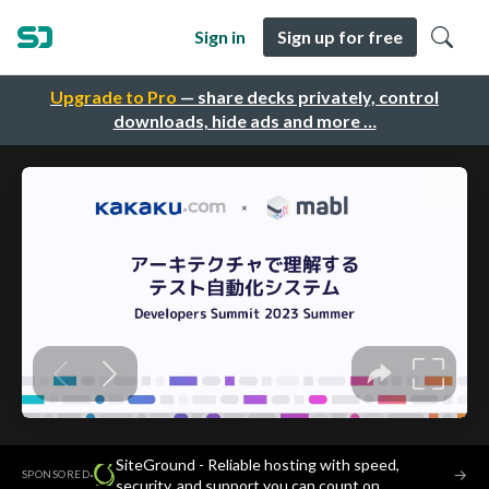
Sign in
Sign up for free
Upgrade to Pro
— share decks privately, control
downloads, hide ads and more …
SiteGround - Reliable hosting with speed,
·
→
SPONSORED
security, and support you can count on.