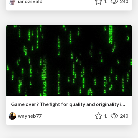
ianozsvald
1
240
Game over? The fight for quality and originality in the time of robots
wayneb77
1
240