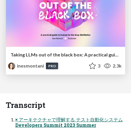
Taking LLMs out of the black box: A practical guide to human-in-the-loop distillation
inesmontani
3
2.3k
PRO
Transcript
× アーキテクチャで理解する テスト自動化システム
Developers Summit 2023 Summer