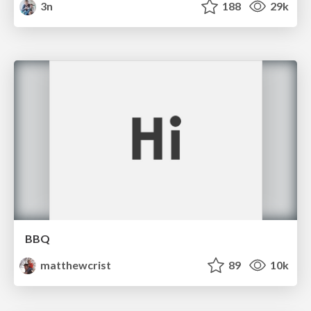
3n
188
29k
BBQ
matthewcrist
89
10k