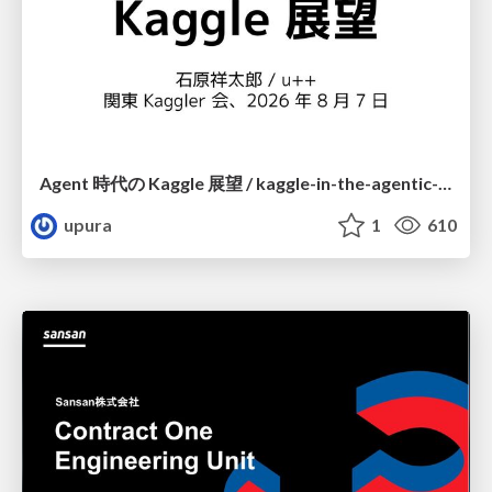
Agent 時代の Kaggle 展望 / kaggle-in-the-agentic-era
upura
1
610