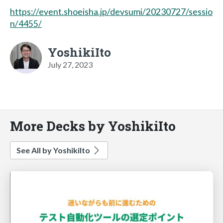
https://event.shoeisha.jp/devsumi/20230727/sessio
n/4455/
YoshikiIto
July 27, 2023
More Decks by YoshikiIto
See All by YoshikiIto