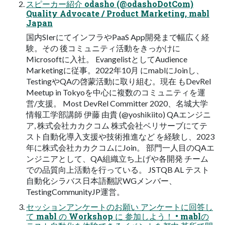
スピーカー紹介 odasho (@odashoDotCom)
Quality Advocate / Product Marketing, mabl
Japan
国内SIerにてインフラやPaaS App開発まで幅広く経
験。その 後コミュニティ活動をきっかけに
Microsoftに入社。 EvangelistとしてAudience
Marketingに従事。2022年10月 にmablにJoinし、
TestingやQAの啓蒙活動に取り組む。現在 もDevRel
Meetup in Tokyoを中心に複数のコミュニティを運
営/支援。 Most DevRel Committer 2020、名城大学
情報工学部講師 伊藤 由貴 (@yoshikiito) QAエンジニ
ア, 株式会社カカクコム 株式会社ベリサーブにてテ
スト自動化導入支援や技術推進など を経験し、2023
年に株式会社カカクコムにJoin。 部門一人目のQAエ
ンジニアとして、QA組織立ち上げや各開発 チーム
での品質向上活動を行っている。 JSTQB AL テスト
自動化シラバス日本語翻訳WGメンバー、
TestingCommunityJP運営。
セッションアンケートのお願い アンケートに回答し
て mabl の Workshop に 参加しよう！ • mablの