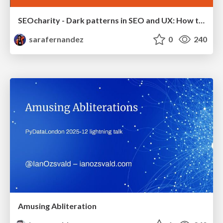
SEOcharity - Dark patterns in SEO and UX: How to avoid them and build a more ethical web
sarafernandez
0
240
Amusing Abliteration