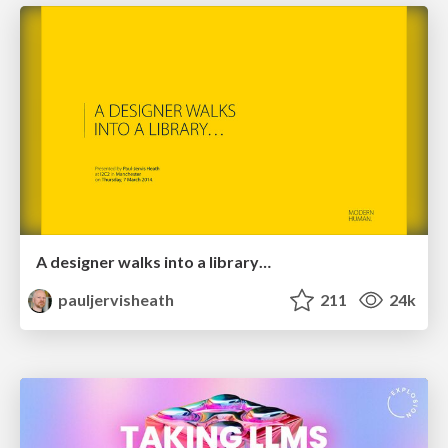
A designer walks into a library…
pauljervisheath
211
24k