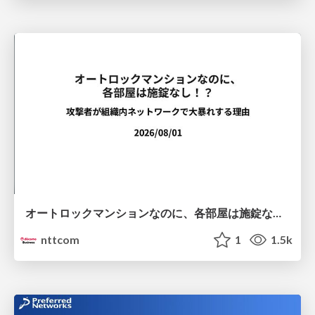
オートロックマンションなのに、各部屋は施錠なし！？ 攻撃者が組織内ネットワークで大暴れする理由 / The Front Door Is Locked, but the Rooms Are Wide Open: Why Attackers Move Freely Inside Enterprise Networks
nttcom
1
1.5k