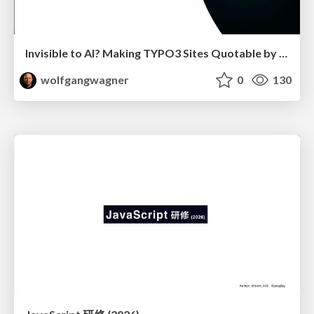
Invisible to AI? Making TYPO3 Sites Quotable by AI Search Systems
wolfgangwagner
0
130