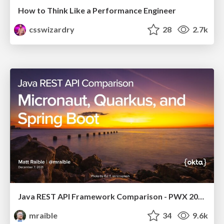
How to Think Like a Performance Engineer
csswizardry
28
2.7k
Java REST API Framework Comparison - PWX 2021
mraible
34
9.6k