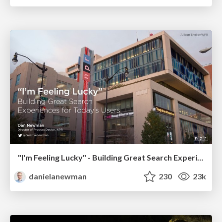
"I'm Feeling Lucky" - Building Great Search Experiences for Today's Users (#IAC19)
danielanewman
230
23k