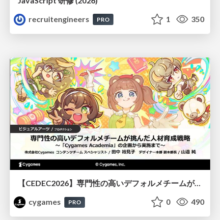
JavaScript 研修 (2026)
recruitengineers
1
350
PRO
【CEDEC2026】専門性の高いデフォルメチームが挑んだ人材育成戦略 〜Cygames Academiaの企画から実施まで〜
cygames
0
490
PRO