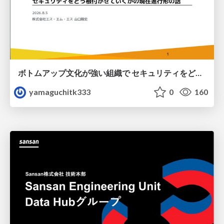
ボトムアップ文化が強い組織で セキュリティをどう根付かせていくかの現在進行形の話 / Making Security Stick in a Bottom-Up Organization
yamaguchitk333
0
160