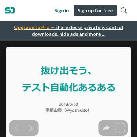
Sign in
Sign up for free
Upgrade to Pro
— share decks privately, control
downloads, hide ads and more …