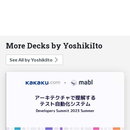
More Decks by YoshikiIto
See All by YoshikiIto