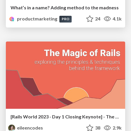
What’s in a name? Adding method to the madness
productmarketing
24
4.1k
PRO
[Rails World 2023 - Day 1 Closing Keynote] - The Magic of Rails
eileencodes
38
2.9k