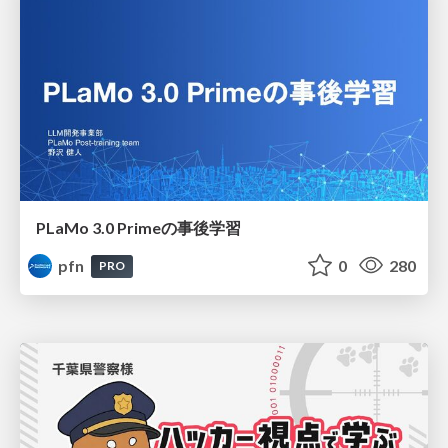
PLaMo 3.0 Primeの事後学習
pfn
0
280
PRO