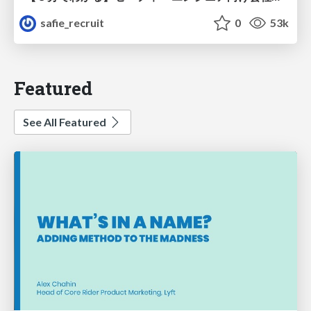
safie_recruit
0
53k
Featured
See All Featured