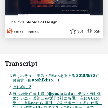
The Invisible Side of Design
smashingmag
301
52k
Transcript
抜け出そう、 テスト自動化あるある 2018/5/30 伊
藤由貴（@yoshikiito） 1
はじめに 2
自己紹介 伊藤由貴（@yoshikiito） テスト自動化
エンジニア 某第三者検証会社に所属。 主にGUIの
テスト自動化から 運用までをサポートするお仕事。
ひとり作業～10人超のテスト自動化チームまで。