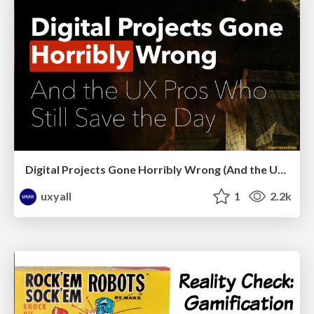
Digital Projects Gone Horribly Wrong (And the UX Pros Who Still Save the Day) - Dean Schuster
uxyall
1
2.2k