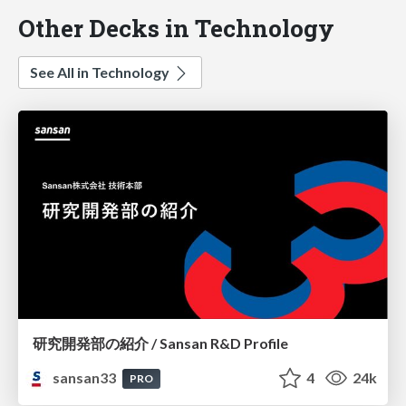
Other Decks in Technology
See All in Technology
研究開発部の紹介 / Sansan R&D Profile
sansan33
4
24k
PRO