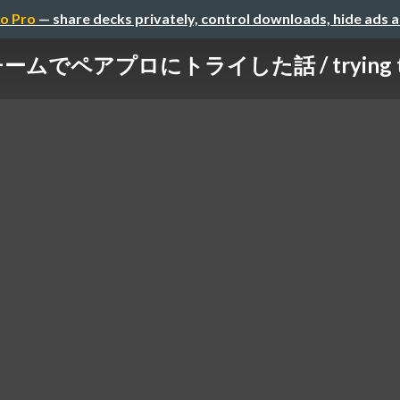
o Pro
— share decks privately, control downloads, hide ads 
ペアプロにトライした話 / trying to pai