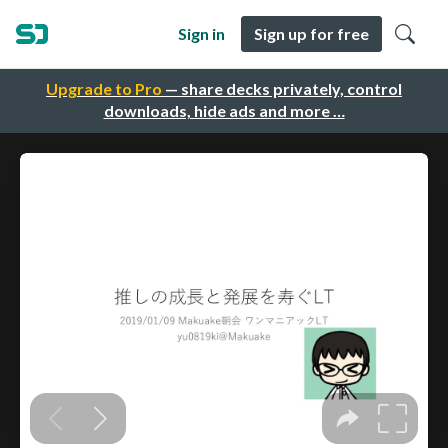
Sign in
Sign up for free
Upgrade to Pro
— share decks privately, control
downloads, hide ads and more …