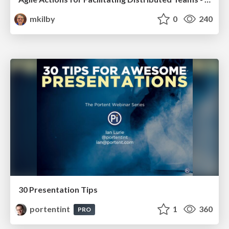
mkilby
0
240
30 Presentation Tips
portentint
1
360
PRO