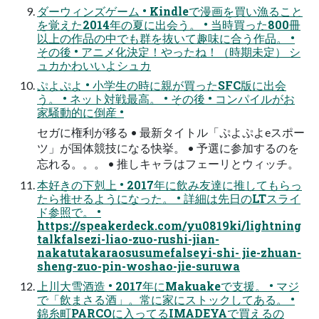
ダーウィンズゲーム • Kindleで漫画を買い漁ること
を覚えた2014年の夏に出会う。 • 当時買った800冊
以上の作品の中でも群を抜いて趣味に合う作品。 •
その後 • アニメ化決定！やったね！（時期未定） シ
ュカかわいいよシュカ
ぷよぷよ • ⼩学⽣の時に親が買ったSFC版に出会
う。 • ネット対戦最⾼。 • その後 • コンパイルがお
家騒動的に倒産 •
セガに権利が移る • 最新タイトル「ぷよぷよeスポー
ツ」が国体競技になる快挙。 • 予選に参加するのを
忘れる。。。 • 推しキャラはフェーリとウィッチ。
本好きの下剋上 • 2017年に飲み友達に推してもらっ
たら推せるようになった。 • 詳細は先⽇のLTスライ
ド参照で。 •
https://speakerdeck.com/yu0819ki/lightning
talkfalsezi-liao-zuo-rushi-jian-
nakatutakaraosusumefalseyi-shi- jie-zhuan-
sheng-zuo-pin-woshao-jie-suruwa
上川⼤雪酒造 • 2017年にMakuakeで⽀援。 • マジ
で「飲まさる酒」。常に家にストックしてある。 •
錦⽷町PARCOに⼊ってるIMADEYAで買えるの