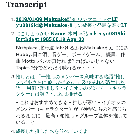
Transcript
2019/01/09 Makuake朝会 ワンマニアックLT
yu0819ki@Makuake 推しの成⻑と発展を寿ぐLT
じこしょうかい Name: ⽊村 幸弘 a.k.a yu0819ki
Birthday: 1985.08.19 Age: 33
Birthplace: 北海道 Job: ゆるふわMakuakeえんじにあ
Hobby: ⽇本酒、⾳ゲー、ボードゲーム、 読書、作
曲 Motto: パンが無ければ作ればいいじゃない
Topics 3分でどれだけ喋れるか・・・
推しとは 「⼀推しのメンバーを意味する略語“推し
メン”をさらに 略したもの。」及びそれが派⽣した
語。 ⽤例 • 誰推し？ • イチオシのメンバー（キャラ
クター）は誰？ • これは推せる
• これはおすすめできる • 推しが尊い • イチオシの
メンバー（キャラクター）が（神聖なものと感じら
れるほ どに）最⾼ • 箱推し • グループ全体を推して
いること
成⻑した推したちを並べていくよ