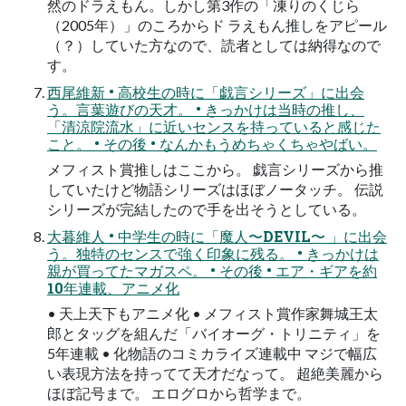
然のドラえもん。しかし第3作の「凍りのくじら
（2005年）」のころからド ラえもん推しをアピール
（？）していた⽅なので、読者としては納得なので
す。
⻄尾維新 • ⾼校⽣の時に「戯⾔シリーズ」に出会
う。⾔葉遊びの天才。 • きっかけは当時の推し、
「清涼院流⽔」に近いセンスを持っていると感じた
こと。 • その後 • なんかもうめちゃくちゃやばい。
メフィスト賞推しはここから。 戯⾔シリーズから推
していたけど物語シリーズはほぼノータッチ。 伝説
シリーズが完結したので⼿を出そうとしている。
⼤暮維⼈ • 中学⽣の時に「魔⼈〜DEVIL〜 」に出会
う。独特のセンスで強く印象に残る。 • きっかけは
親が買ってたマガスペ。 • その後 • エア・ギアを約
10年連載、アニメ化
• 天上天下もアニメ化 • メフィスト賞作家舞城王太
郎とタッグを組んだ「バイオーグ・トリニティ」を
5年連載 • 化物語のコミカライズ連載中 マジで幅広
い表現⽅法を持ってて天才だなって。 超絶美麗から
ほぼ記号まで。 エログロから哲学まで。