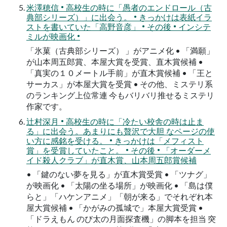
⽶澤穂信 • ⾼校⽣の時に「愚者のエンドロール（古
典部シリーズ）」に出会う。 • きっかけは表紙イラ
ストを書いていた「⾼野⾳彦」 • その後 • インシテ
ミルが映画化 •
「氷菓（古典部シリーズ） 」がアニメ化 • 「満願」
が⼭本周五郎賞、本屋⼤賞を受賞、直⽊賞候補 •
「真実の１０メートル⼿前」が直⽊賞候補 • 「王と
サーカス」が本屋⼤賞を受賞 • その他、ミステリ系
のランキング上位常連 今もバリバリ推せるミステリ
作家です。
辻村深⽉ • ⾼校⽣の時に「冷たい校舎の時は⽌ま
る」に出会う。あまりにも贅沢で⼤胆 なページの使
い⽅に感銘を受ける。 • きっかけは「メフィスト
賞」を受賞していたこと。 • その後 • 「オーダーメ
イド殺⼈クラブ」が直⽊賞、⼭本周五郎賞候補
• 「鍵のない夢を⾒る」が直⽊賞受賞 • 「ツナグ」
が映画化 • 「太陽の坐る場所」が映画化 • 「島は僕
らと」「ハケンアニメ」「朝が来る」でそれぞれ本
屋⼤賞候補 • 「かがみの孤城で」本屋⼤賞受賞 •
「ドラえもん のび太の⽉⾯探査機」の脚本を担当 突