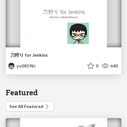
刀狩り for Jenkins
yu0819ki
0
640
Featured
See All Featured