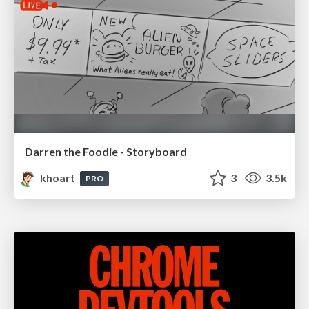
Darren the Foodie - Storyboard
khoart
3
3.5k
PRO