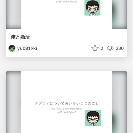
俺と婚活
yu0819ki
2
230