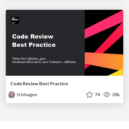
Code Review Best Practice
trishagee
74
20k