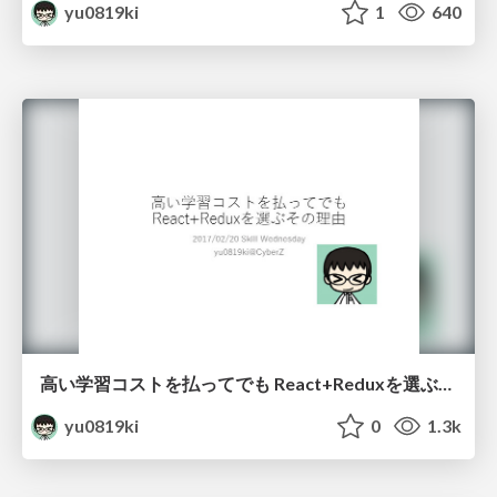
yu0819ki
1
640
高い学習コストを払ってでも React+Reduxを選ぶその理由
yu0819ki
0
1.3k