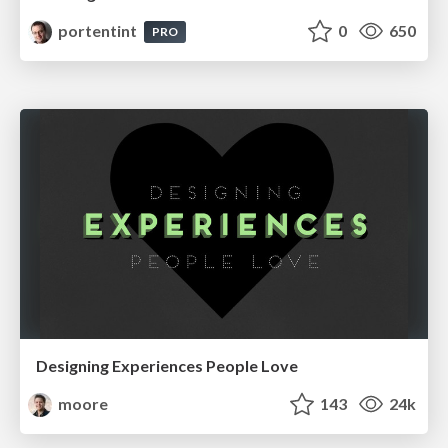
portentint
0
650
PRO
Designing Experiences People Love
moore
143
24k