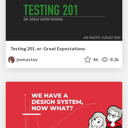
Testing 201, or: Great Expectations
jmmastey
46
8.2k