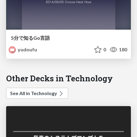
5分で知るGo言語
yudoufu
0
180
Other Decks in Technology
See All in Technology