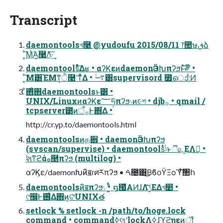
Transcript
daemontoolsখ࿩ @yudoufu 2015/08/11 ෦಺ษڧձ
͓ͬ͞ΜͬΆ͍࿩Λ͠·͢
daemontoolsͬͯͬͯ͠Δʁ • αʔϏεͷdaemonӬଓԽπʔϧͱͯ͠༗໊ •
͓ͬ͞Μ͸ΈΜͳ͓ੈ࿩ʹͳͬͯΔ • ࠷ۙ͸supervisord ೿ൊ;͑ͨͶ
ͦ΋ͦ΋daemontoolsͱ͸ •
UNIX/LinuxͷαʔϏε؅ཧπʔϧ܈ͷ૯শ • djb࡞ • qmail /
tcpserver౳ͷ࡞ऀͰ΋͋Δ •
http://cr.yp.to/daemontools.html
daemontoolsͷத਎ • daemonӬଓԽπʔϧ
(svscan/supervise) • daemontoolsͬͯݴ͏ͱී௨͜ΕΛࢦ͢ •
҆શͳϩάه࿥πʔϧ (multilog) •
αʔϏε/daemonԽͷิॿɾศརπʔϧ • ࠓ೔͸͔͜͜ΒϐοΫΞοϓͯ͠঺հ
daemontoolsͷิॿπʔϧ܈ • ͍͍ͪͪ໘౗ͩΑͶɺΛ࣮ݱͯ͘͠ΕΔখ෺ •
୯඼Ͱ࢖͑Δ΋ͷ͕ଟͯ͘UNIXత
setlock % setlock -n /path/to/hoge.lock
command • command࣮ߦલʹlockΛߦ͍ɺϓϩηεͷॏ