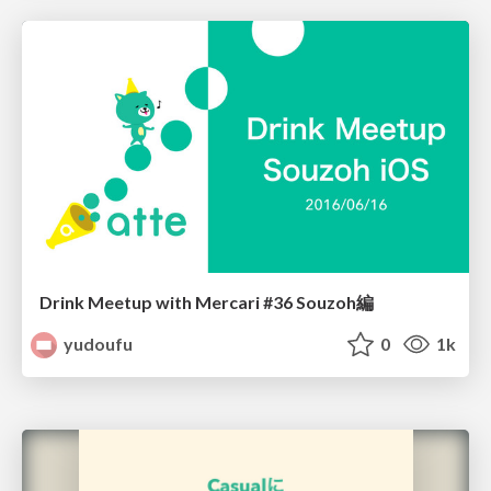
Drink Meetup with Mercari #36 Souzoh編
yudoufu
0
1k