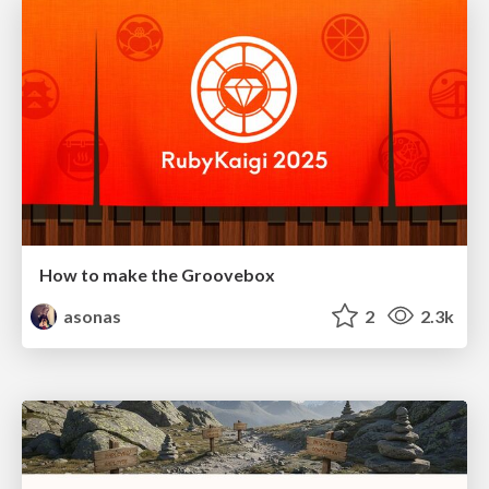
How to make the Groovebox
asonas
2
2.3k