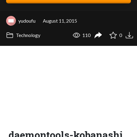
yudoufu
August 11, 2015
Technology
110
0
daemontools-kobanashi