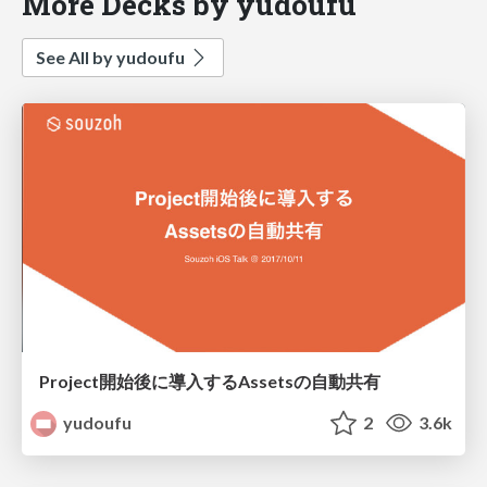
More Decks by yudoufu
See All by yudoufu
Project開始後に導入するAssetsの自動共有
yudoufu
2
3.6k