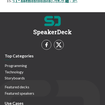
·ͱΊ • daemontoolsͷαϙʔτπʔϧ܈͸ؾ͕ޮ͍ ͯͯศར
SpeakerDeck
Top Categories
Programming
Technology
Storyboards
Featured decks
Featured speakers
Use Cases