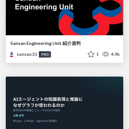
Sansan Engineering Unit 紹介資料
sansan33
1
4.9k
PRO