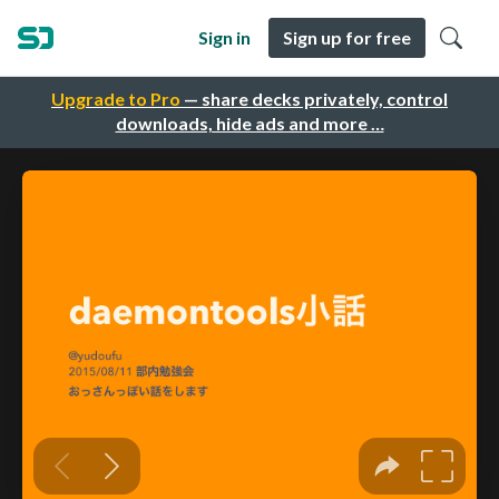
Sign in
Sign up for free
Upgrade to Pro
— share decks privately, control
downloads, hide ads and more …