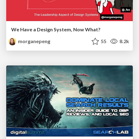
We Have a Design System, Now What?
morganepeng
55
8.2k