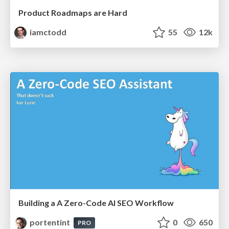
Product Roadmaps are Hard
iamctodd
55
12k
Building a A Zero-Code AI SEO Workflow
portentint
0
650
PRO