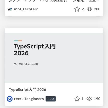
mot_techtalk
2
200
TypeScript入門 2026
recruitengineers
1
190
PRO