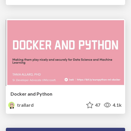
Docker and Python
trallard
47
4.1k