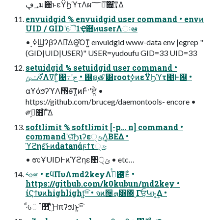
؀ڥม਺ͱεΫϦϓτΛผ؅ཧ͠΍͘͢ͳΔ
envuidgid % envuidgid user command • envͷ
UID / GIDʹୈ1Ҿ਺ͷuserΛઃఆ
• ࣮ߦϢʔβʔΛม͑ΔΘ͚͡Όͳ͍ envuidgid www-data env |egrep "
(GID|UID|USER)" USER=yudoufu GID=33 UID=33
setuidgid % setuidgid user command •
࣮ߦ࣌ݖݶΛߜΓ͍ͨ৔߹ʹ࢖͏ • جຊతʹ͸root࣮ߦͷεΫϦϓτ಺Ͱ࢖͏ •
αϒάϧʔϓΛ൓ө͠ͳ͍ͷͰͨ·ʹਏ͍ •
https://github.com/bruceg/daemontools- encore •
༗ࢤ͕௚ͨ͠Γͯ͠Δ
softlimit % softlimit [-p… n] command •
commandʹରͯ͠Ϧιʔε੍ݶΛ͔͚ΒΕΔ •
ϓϩηε͝ͱͷdataηάϝϯτ੍ݶ
• ಉҰUIDͰͷϓϩηε਺੍ݶ • etc…
༨ஊ • εϥΠυΛmd2keyΛ࢖ͬͯ࡞ͬͯΈͨ •
https://github.com/k0kubun/md2key •
ίϚϯυͷhighlight͍͍ײ͡ • จͷ੔ܗ͸΍ͬͺΓਓ͕Կͱ͔͢Δ •
·ͩେࡶ೺ʹ͋ͯ͜Ήπʔϧɺͱ͍͏ײ͡