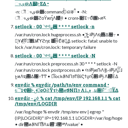
ෳىಈΛ๷͍Ͱ͘ΕΔ •
-n: ॏෳىಈ͸command࣮ߦͤͣଈऴྃ • -N:
ॏෳىಈ͸ϩοΫͷղ์Λ଴࣮ͬͯߦ • cronͱ૊Έ߹Θͤͯ࢖͏ͱศར
setlock - ࢖༻ྫ 00 * * * * setlock -n
/var/run/cron.lock hugeprocess.sh • ͍͢͝Ͱ͔͍ॲཧΛຖ࣌΍Δ৔߹ •
ສ͕Ұ࣍ͷ࣮ߦ͕࣌ؒདྷͯ΋ɺ࣍ͷϓϩηε ͸࣮ߦ͞Εͣऴྃ͢Δ setlock: fatal: unable to
lock /var/run/cron.lock: temporary failure
setlock - ࢖༻ྫ 00 * * * * setlock -N
/var/run/cron.lock preprocess.sh 30 * * * * setlock -N
/var/run/cron.lock postprocess.sh • લॲཧͷ݁ՌΛड͚ͯޙॲཧΛ࣮ߦ͍ͨ͠ɺ
ͱ͍͏ͷΛຖ࣌΍Δ৔߹ͳͲ • ಉ͡lockϑΝΠϧͳΒίϚϯυ͕ҧͬͯ΋ॲཧ Λ଴ͬͯ͘ΕΔ
envdir % envdir /path/to/env command •
ୈ1Ҿ਺Ͱࢦఆͨ͠σΟϨΫτϦ಺ͷϑΝΠϧ Λɺ؀ڥม਺ͱͯ͠ઃఆͯ͘͠ΕΔ
envdir - ࣮ߦྫ % cat /tmp/env/IP 192.168.1.1 % cat
/tmp/env/LOGDIR
/var/log/hoge % envdir /tmp/env env | egrep "
(IP|LOGIDIR)" IP=192.168.1.1 LOGDIR=/var/log/hoge
• dir಺ͷϑΝΠϧ໊Λม਺໊ʹɺ಺༰Λvalueʹ •