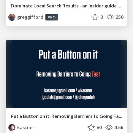
Dominate Local Search Results - an insider guide to GBP, reviews, and Local SEO
greggifford
0
250
PRO
Put a Button on it: Removing Barriers to Going Fast.
kastner
60
4.5k