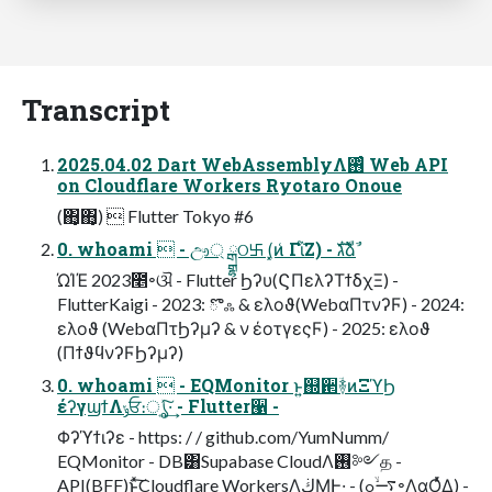
Transcript
2025.04.02 Dart WebAssemblyΛ࢖ͬͨ Web API
on Cloudflare Workers Ryotaro Onoue
(΋͙΋͙)  Flutter Tokyo #6
0. whoami  - ඌ্ ྒྷଠ࿕ (͓ͷ͏͑ Γΐ͏ͨΖ͏) - גࣜձࣾ
ΏΊΈ 2023೥৽ଔ - Flutter Ϧʔυ(ϚΠελʔΤϯδχΞ) -
FlutterKaigi - 2023: ొஃ & ελοϑ(WebαΠτνʔϜ) - 2024:
ελοϑ (WebαΠτϦʔμʔ & ν έοτγεςϜ) - 2025: ελοϑ
(ΠϯϑϥνʔϜϦʔμʔ)
0. whoami  - EQMonitor ͱ͍͏஍਒ؔ࿈ͷΞϓϦ
έʔγϣϯΛݸਓ։ൃ͍ͯ͠·͢ - Flutter੡ -
Φʔϓϯιʔε - https: / / github.com/YumNumm/
EQMonitor - DB͸Supabase CloudΛ࢖༻த -
API(BFF)ͱͯ͠Cloudflare WorkersΛڬΜͰ͍·͢ - (࠷ۙߋ৽ΛαϘ͍ͬͯΔ) -