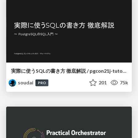
実際に使うSQLの書き方 徹底解説 / pgcon21j-tutorial
soudai
201
75k
PRO