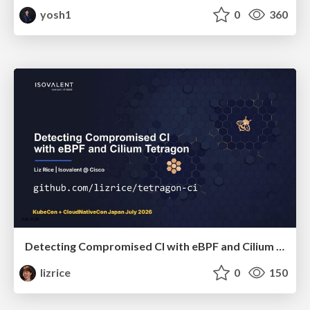
yosh1
0
360
Detecting Compromised CI with eBPF and Cilium Tetragon
lizrice
0
150