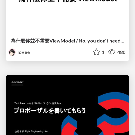
為什麼你並不需要ViewModel / No, you don't need a ViewModel
lovee
1
480