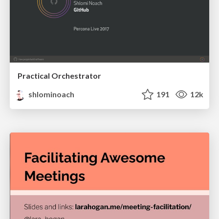
Practical Orchestrator
shlominoach
191
12k