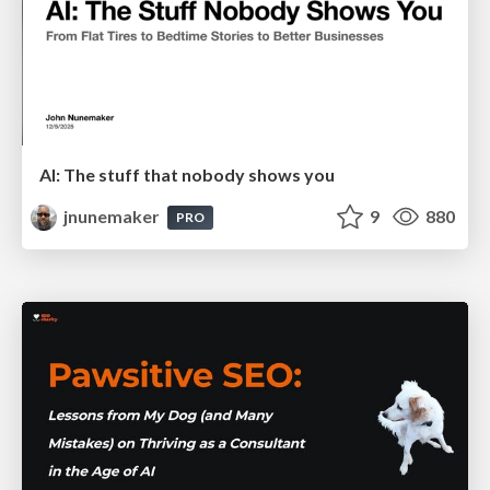
AI: The stuff that nobody shows you
jnunemaker
9
880
PRO