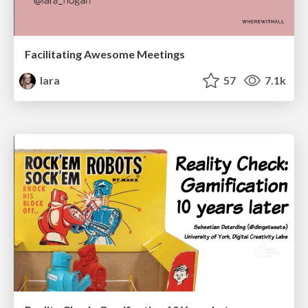
Facilitating Awesome Meetings
lara
57
7.1k