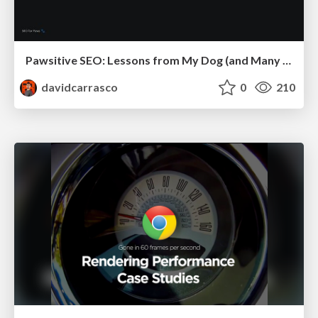
Pawsitive SEO: Lessons from My Dog (and Many Mistakes) on Thriving as a Consultant in the Age of AI
davidcarrasco
0
210