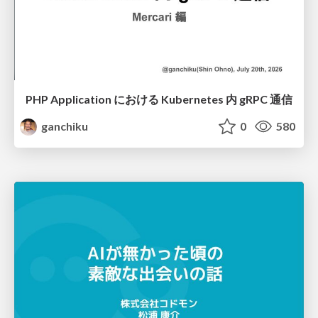
PHP Application における Kubernetes 内 gRPC 通信
ganchiku
0
580