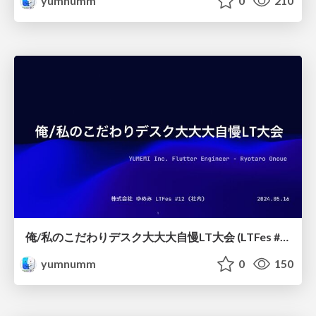
yumnumm
0
210
俺/私のこだわりデスク大大大自慢LT大会 (LTFes #12)
yumnumm
0
150