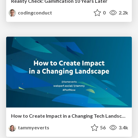
Reality Check: Gamification 10 Years Later
codingconduct
0
2.2k
How to Create Impact in a Changing Tech Landscape [PerfNow 2023]
tammyeverts
56
3.4k