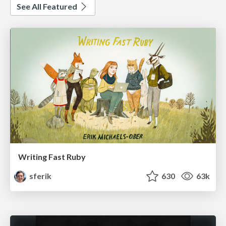
See All Featured
Writing Fast Ruby
sferik
630
63k