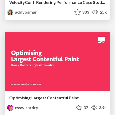
VelocityConf: Rendering Performance Case Studies
addyosmani
333
25k
Optimising Largest Contentful Paint
csswizardry
37
3.9k