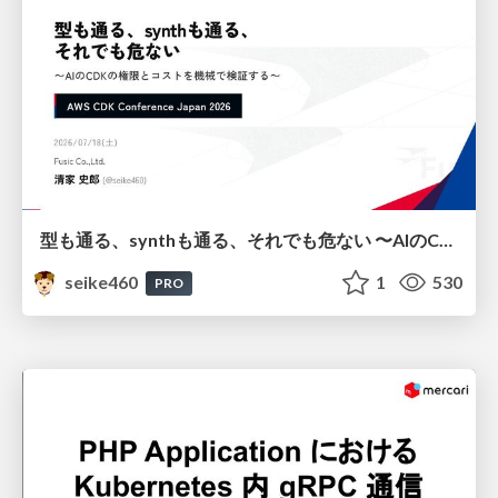
型も通る、synthも通る、それでも危ない 〜AIのCDKの権限とコストを機械で検証する〜 / It Passes Type Checks, It Passes Synth Checks, but It’s Still Risky — Automatically Verifying Permissions and Costs in AI’s CDK —
seike460
1
530
PRO