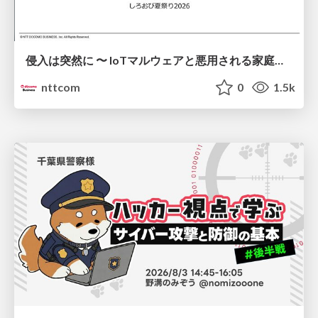
侵入は突然に 〜 IoTマルウェアと悪用される家庭の機器 ～ / When Intrusion Strikes: IoT Malware and the Abuse of Home Devices
nttcom
0
1.5k