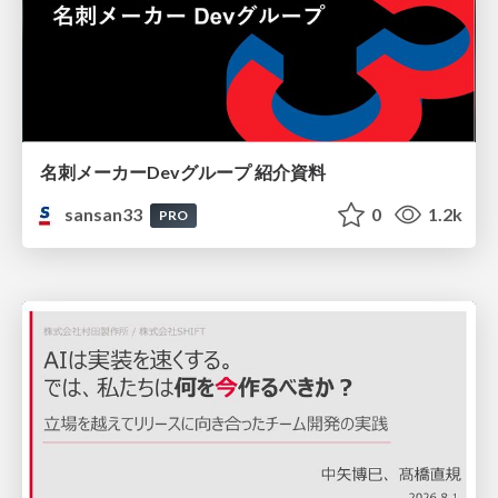
名刺メーカーDevグループ 紹介資料
sansan33
0
1.2k
PRO