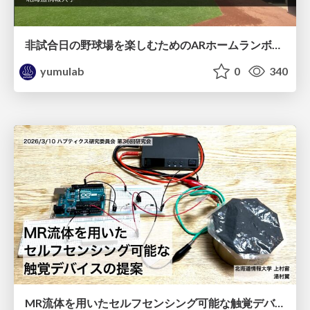
非試合日の野球場を楽しむためのARホームランボールキャッチ体験システムの開発 / EC79-miyazaki
yumulab
0
340
MR流体を用いたセルフセンシング可能な触覚デバイスの提案 / haptics36-kamimura