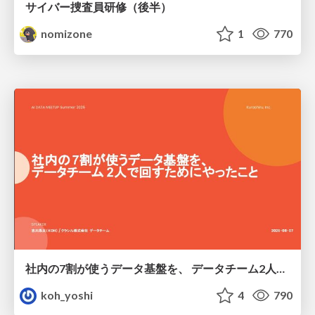
サイバー捜査員研修（後半）
nomizone
1
770
社内の7割が使うデータ基盤を、 データチーム2人で回すためにやったこと
koh_yoshi
4
790