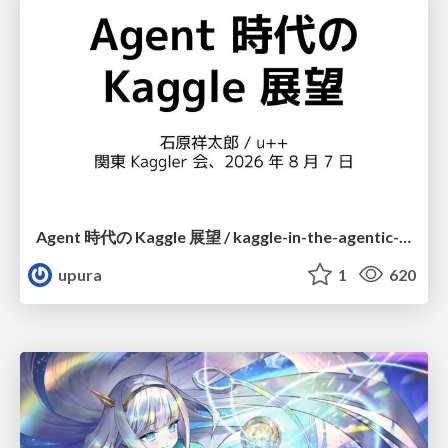
Agent 時代の Kaggle 展望 / kaggle-in-the-agentic-era
upura
1
620