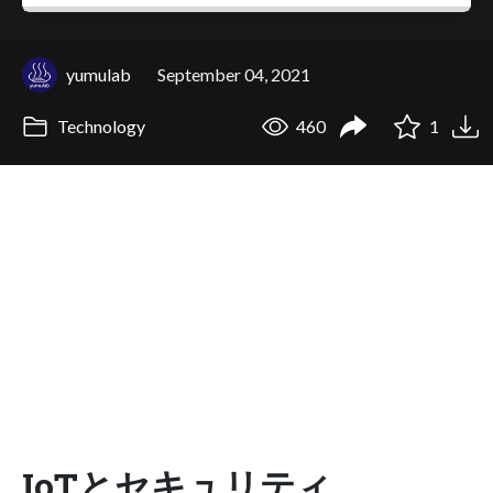
yumulab
September 04, 2021
Technology
460
1
IoTとセキュリティ