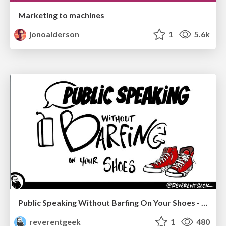
Marketing to machines
jonoalderson
1
5.6k
Public Speaking Without Barfing On Your Shoes - THAT 2023
reverentgeek
1
480