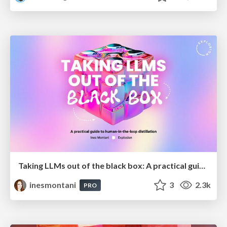
Taking LLMs out of the black box: A practical guide to human-in-the-loop distillation
inesmontani
3
2.3k
PRO