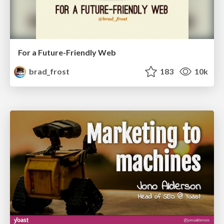
For a Future-Friendly Web
brad_frost
183
10k