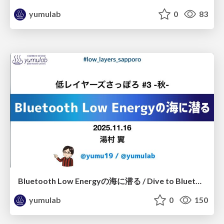
yumulab
0
83
Bluetooth Low Energyの海に潜る / Dive to Bluetooth Low Energy
yumulab
0
150