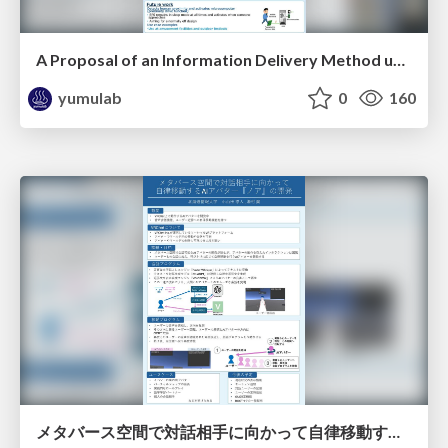
A Proposal of an Information Delivery Method using Human Movement as a Communication Medium for Electronic Paper Signage / ICEC2025
yumulab
0
160
メタバース空間で対話相⼿に向かって⾃律移動するAIアバター『ノア』の開発 / EC2025-Oyamada