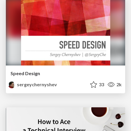
Speed Design
sergeychernyshev
33
2k