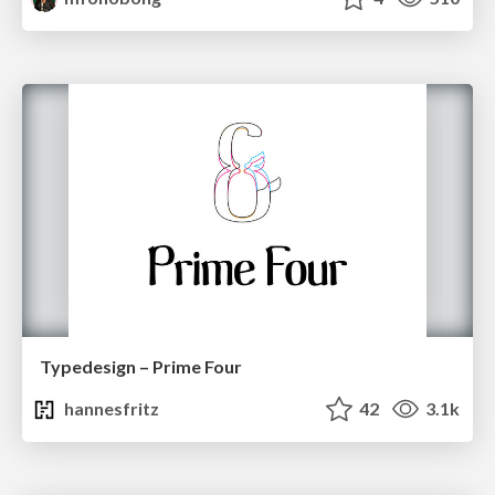
Typedesign – Prime Four
hannesfritz
42
3.1k