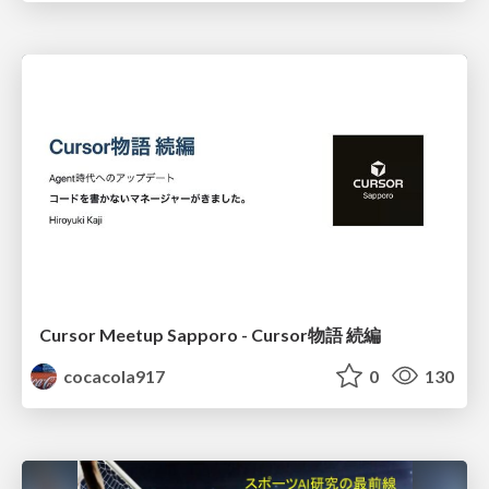
Cursor Meetup Sapporo - Cursor物語 続編
cocacola917
0
130