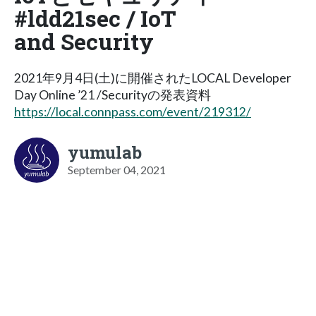
#ldd21sec / IoT
and Security
2021年9月4日(土)に開催されたLOCAL Developer
Day Online ’21 /Securityの発表資料
https://local.connpass.com/event/219312/
yumulab
September 04, 2021