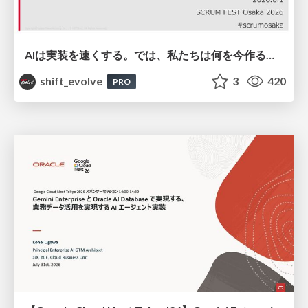
AIは実装を速くする。では、私たちは何を今作るべきか？－立場を越えてリリースに向き合ったチーム開発の実践 / 20260801 Hiromi Nakaya and Naoki Takahashi
shift_evolve
3
420
PRO