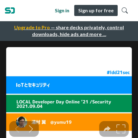
Sign in
Sign up for free
Upgrade to Pro
— share decks privately, control
downloads, hide ads and more …