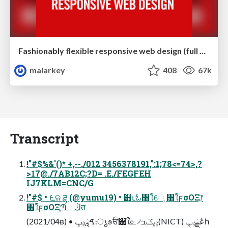
Fashionably flexible responsive web design (full day workshop)
malarkey
408
67k
Transcript
!"#$%&'()* +,--./012 3456378191,":1;78<=74>,?
>17@./7AB12C;?D= .E./FEGFEH
IJ7KLM=CNC/G
!"#$ • ౬ଜ ཌྷ (@yumu19) • ๺ւಓ৘ใେֶ ৘ใϝσΟΞֶ෦
৘ใϝσΟΞֶՊ ।ڭत
(2021/04ʙ) • ࠃཱݚڀ։ൃ๏ਓ৘ใ௨৴ݚڀػߏ(NICT) ڠྗݚڀһ