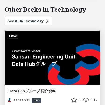
Other Decks in Technology
See All in Technology
Data Hubグループ 紹介資料
sansan33
0
3.1k
PRO