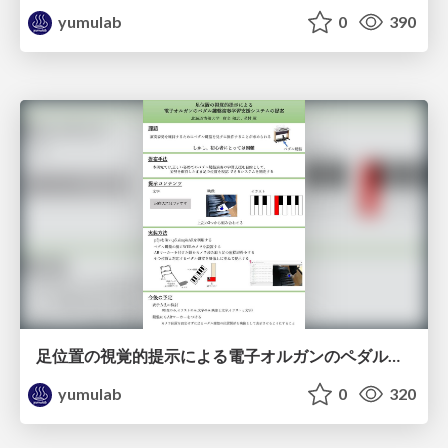
yumulab
0
390
足位置の視覚的提示による電子オルガンのペダル鍵盤演奏学習支援システムの提案 / EC2025-Hokin
yumulab
0
320