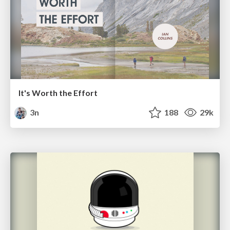
It's Worth the Effort
3n
188
29k