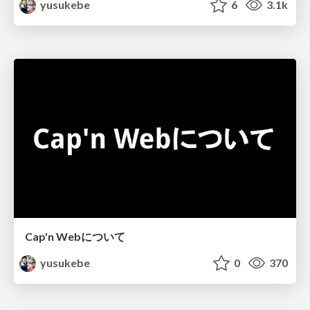
yusukebe
6
3.1k
Cap'n Webについて
yusukebe
0
370