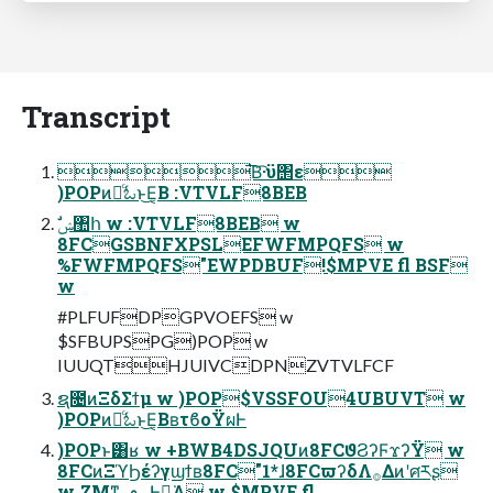
Transcript
͘͞Β͡·ϋ΢ε
)POPͷདྷͨಓͱ͜Ε͔Β :VTVLF8BEB
8FCGSBNFXPSLEFWFMPQFS w
%FWFMPQFS"EWPDBUF!$MPVE fl BSF
w
#PLFUFDPGPVOEFS w
$SFBUPSPG)POP w
IUUQTHJUIVCDPNZVTVLFCF
ຊ೔ͷΞδΣϯμ w )POP$VSSFOU4UBUVT w
)POPͷདྷͨಓͱ͜Ε͔ΒʙτϐοΫผͰ
)POPͱ͸ʁ w +BWB4DSJQUͷ8FCϑϨʔϜϫʔΫ w
8FCͷΞϓϦέʔγϣϯʙ8FC"1*ɺ8FCϖʔδΛ࡞Δͷʹศརʂ
w ͍ΖΜͳ؀ڥͰಈ͘Α w $MPVE fl