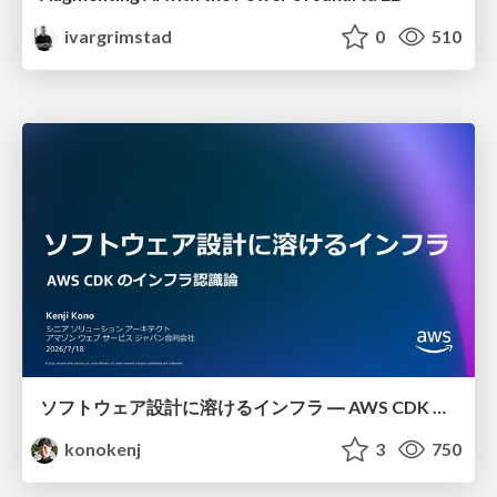
ivargrimstad
0
510
ソフトウェア設計に溶けるインフラ ― AWS CDK のインフラ認識論
konokenj
3
750