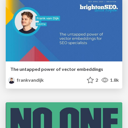
The untapped power of vector embeddings
frankvandijk
2
1.8k