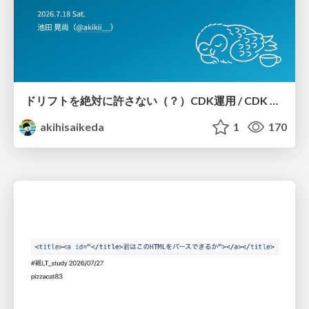
ドリフトを絶対に許さない（？）CDK運用 / CDK Ops with Zero Tolerance for Drifts (?)
akihisaikeda
1
170