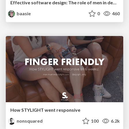
Effective software design: The role of men in debugging patriarchy in IT @ Voxxed Days AMS
baasie
0
460
How STYLIGHT went responsive
nonsquared
100
6.2k