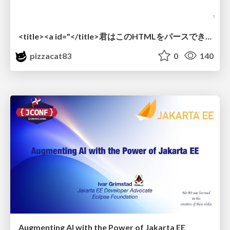
<title><a id="</title>君はこのHTMLをパースできるか"></a></title> #雑LT_study
pizzacat83
0
140
Augmenting AI with the Power of Jakarta EE