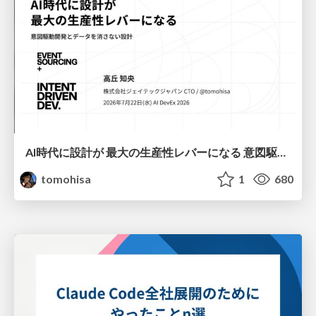
AI時代に設計が 最大の生産性レバーになる 意図駆動開発とデータを消さない設計｜Don't Delete Your Data or Your Intent — Design as the Deepest Lever in the AI Era
tomohisa
1
680