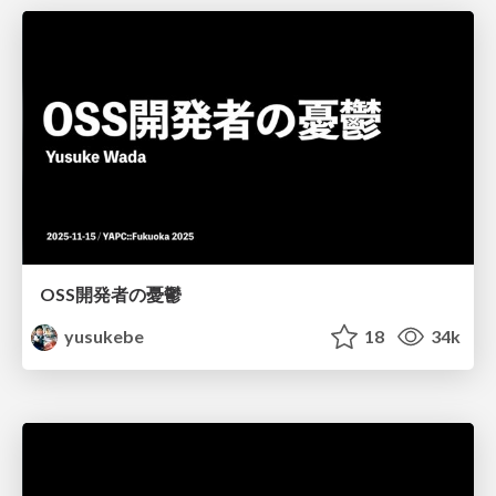
OSS開発者の憂鬱
yusukebe
18
34k