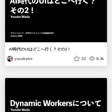
AI時代のUIはどこへ行く？その2！
yusukebe
22
8.3k