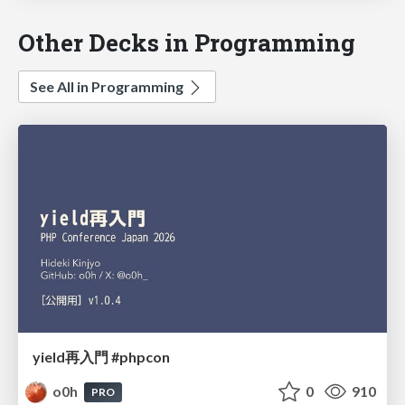
Other Decks in Programming
See All in Programming
yield再入門 #phpcon
o0h
0
910
PRO