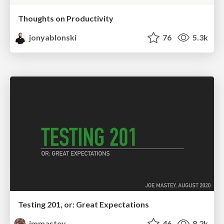
Thoughts on Productivity
jonyablonski
76
5.3k
Testing 201, or: Great Expectations
jmmastey
46
8.2k