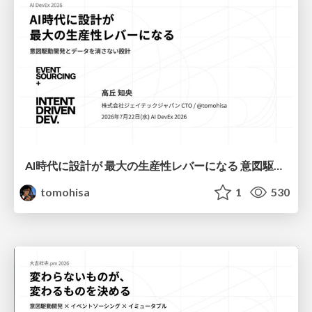
AI時代に設計が 最大の生産性レバーになる 意図駆動開発とデータを消さない設計｜Don't Delete Your Data or Your Intent — Design as the Deepest Lever in the AI Era
tomohisa
1
530