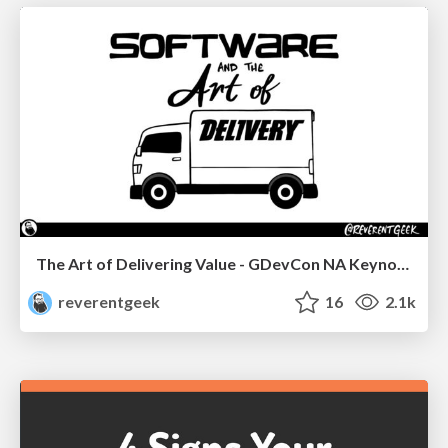
The Art of Delivering Value - GDevCon NA Keynote
reverentgeek
16
2.1k