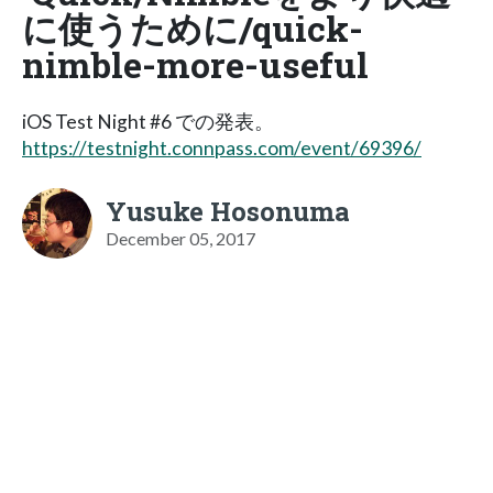
に使うために/quick-
nimble-more-useful
iOS Test Night #6 での発表。
https://testnight.connpass.com/event/69396/
Yusuke Hosonuma
December 05, 2017