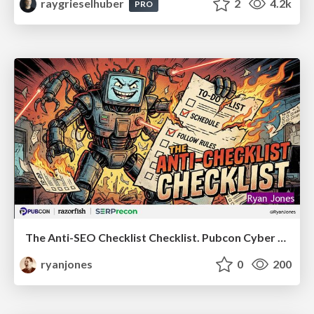
raygrieselhuber
2
4.2k
PRO
The Anti-SEO Checklist Checklist. Pubcon Cyber Week
ryanjones
0
200