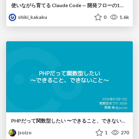
使いながら育てる Claude Code — 開発フローの1コマンド化 × 繰り返し指摘の自動仕組み化
shiki_kakaku
0
1.6k
PHPだって関数型したい 〜できること、できないこと〜 / fp-in-php
jsoizo
1
270