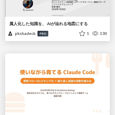
属人化した知識を、 AIが辿れる地図にする
pkshadeck
1
130
PRO