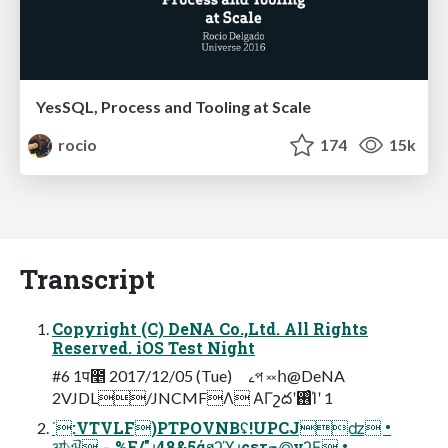
YesSQL, Process and Tooling at Scale
rocio
174
15k
Transcript
Copyright (C) DeNA Co.,Ltd. All Rights
Reserved. iOS Test Night
#6 1प೥ 2017/12/05 (Tue) ࡉপ ༞հ@DeNA
2VJDL/JNCMFΛ ΑΓշదʹ࢖͏ͨΊʹ 1
˙:VTVLF)PTPOVNBʢ!UPCJʣ •
ॴଐ ⁃ %F/"ɹ48&5άϧʔϓɹςετج൫νʔϜ •