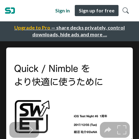
Sign in
Sign up for free
Upgrade to Pro
— share decks privately, control
downloads, hide ads and more …