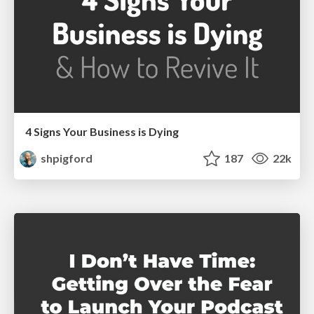
4 Signs Your Business is Dying
shpigford
187
22k