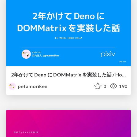
2年かけて Deno に DOMMatrix を実装した話 / How I implemented DOMMatrix in Deno over two years
petamoriken
0
190