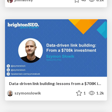
Data-driven link building: lessons from a $708K investment (BrightonSEO talk)
szymonslowik
1
1.2k