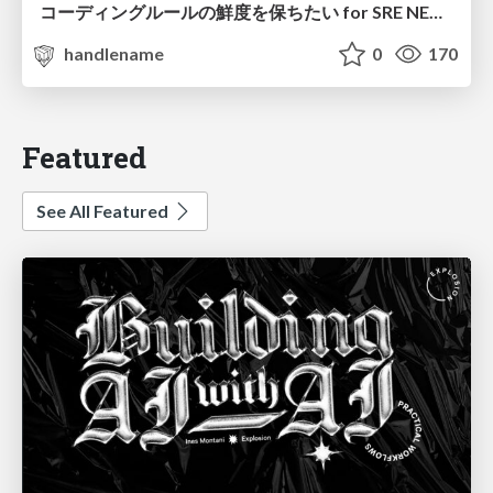
コーディングルールの鮮度を保ちたい for SRE NEXT 2026 / keep-fresh-go-internal-conventions-sre-next-2026
handlename
0
170
Featured
See All Featured