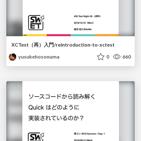
XCTest（再）入門/reintroduction-to-xctest
yusukehosonuma
0
660