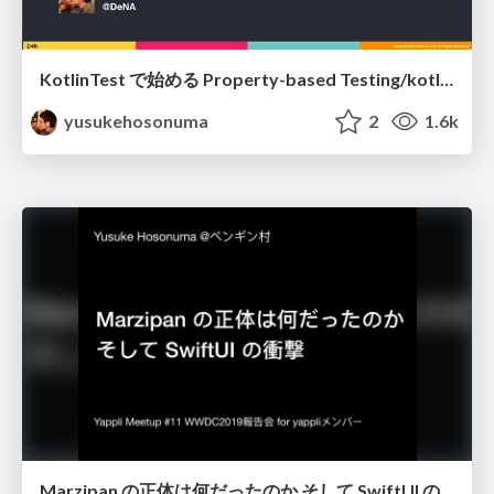
KotlinTest で始める Property-based Testing/kotlintest-property-based-testing
yusukehosonuma
2
1.6k
Marzipan の正体は何だったのか そして SwiftUI の衝撃/wwdc19_marzipan_swiftui