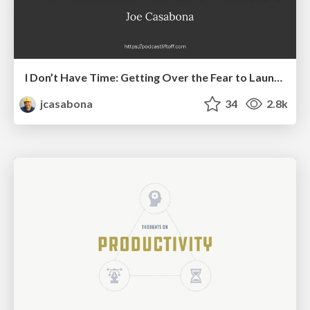
I Don’t Have Time: Getting Over the Fear to Launch Your Podcast
jcasabona
34
2.8k