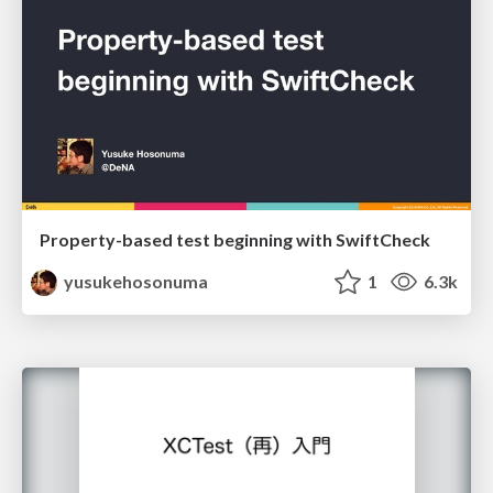
Property-based test beginning with SwiftCheck
yusukehosonuma
1
6.3k