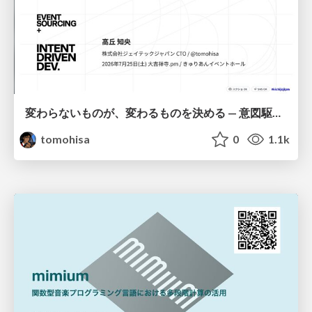
変わらないものが、変わるものを決める — 意図駆動開発 × イベントソーシング × イミュータブル | What Doesn't Change Decides What Can — IDD × Event Sourcing × Immutability
tomohisa
0
1.1k