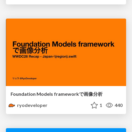
Foundation Models frameworkで画像分析
ryodeveloper
1
440