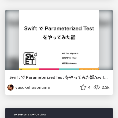
Swift で ParameterizedTest をやってみた話/swift-parameterized-test
yusukehosonuma
4
2.3k