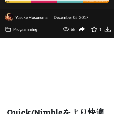
Yusuke Hosonuma
December 05, 2017
Programming
6k
1
Quick/Nimbleをより快適