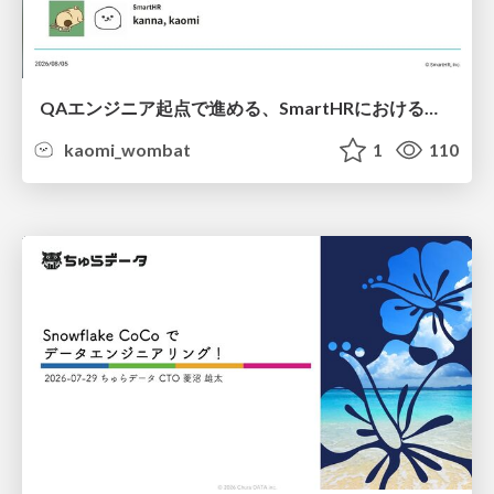
QAエンジニア起点で進める、SmartHRにおける信頼性向上について
kaomi_wombat
1
110