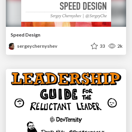
Speed Design
sergeychernyshev
33
2k