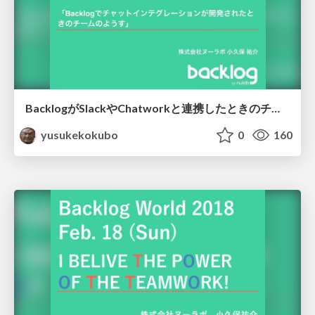
BacklogがSlackやChatworkと連携したときのチームのようす
yusukekokubo
0
160