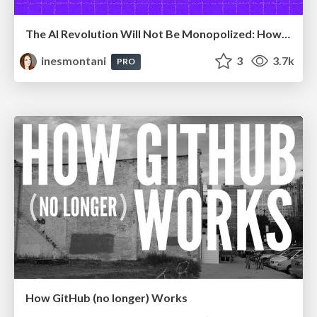
The AI Revolution Will Not Be Monopolized: How open-source beats economies of scale, even for LLMs
inesmontani
3
3.7k
PRO
How GitHub (no longer) Works