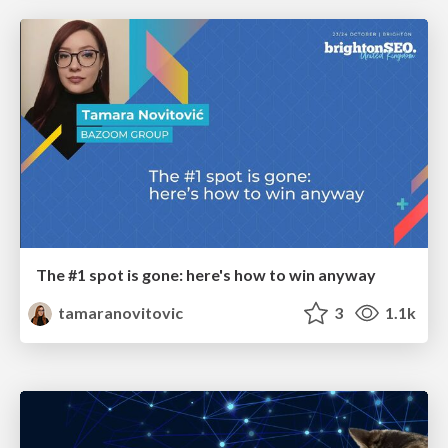
The #1 spot is gone: here's how to win anyway
tamaranovitovic
3
1.1k