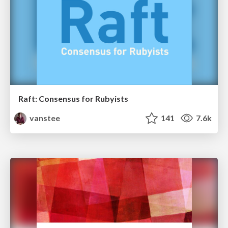
Raft: Consensus for Rubyists
vanstee
141
7.6k