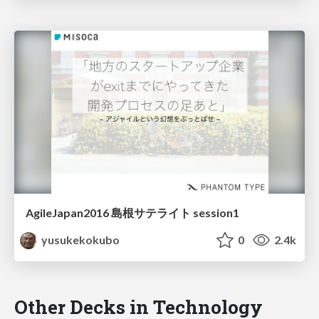
AgileJapan2016 島根サテライト session1
yusukekokubo
0
2.4k
Other Decks in Technology