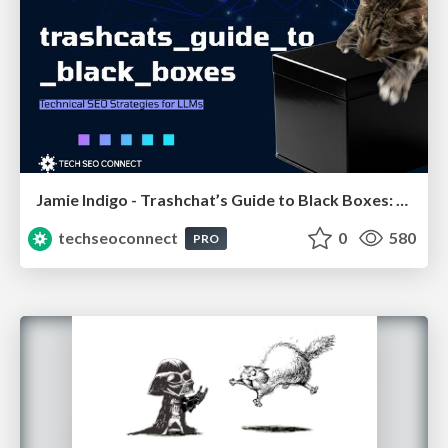
Jamie Indigo - Trashchat’s Guide to Black Boxes: Technical SEO Tactics for LLMs
techseoconnect
0
580
PRO