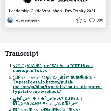
Leadership Guide Workshop - DevTernity 2021
reverentgeek
1
330
Transcript
νʔϜ։ൃΛࢧ͑Δ ৘ใڞ༗ͱͦΕΛࢧ͑Δesa DIST.16 esa
meetup in Tokyo
Typetalk esa.io https://nulab-
inc.com/ja/blog/typetalk/esa-io-integrates-
typetalk-bot-webhook/
ᶃ ৘ใڞ༗ͱ͸ ᶄ ৘ใڞ༗ͷύλʔϯʢUP3ʣ ᶅ
৘ใڞ༗Λࢧ͑Δesa νʔϜ։ൃΛࢧ͑Δ৘ใڞ༗
৘ใڞ༗ͱ͸ • େଟ਺ͷਓ͸νʔϜͰ࢓ࣄΛ͢Δ •