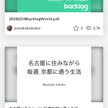
20180218BacklogWorld.pdf
yusukekokubo
2
2.7k