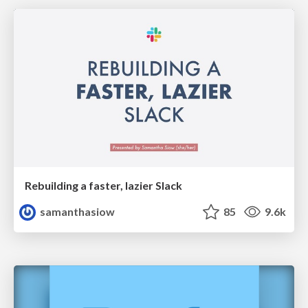
Rebuilding a faster, lazier Slack
samanthasiow
85
9.6k