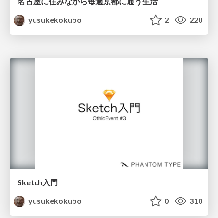
名古屋に住みながら毎週京都に通う生活
yusukekokubo
2
220
Sketch入門
yusukekokubo
0
310