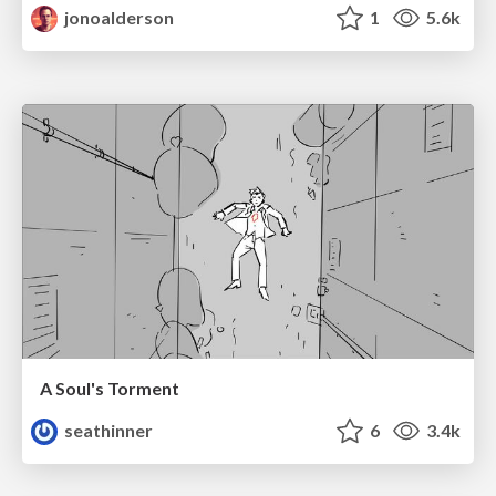
jonoalderson
1
5.6k
A Soul's Torment
seathinner
6
3.4k