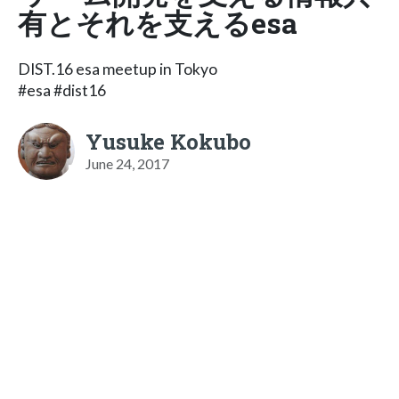
有とそれを支えるesa
DIST.16 esa meetup in Tokyo
#esa #dist16
Yusuke Kokubo
June 24, 2017