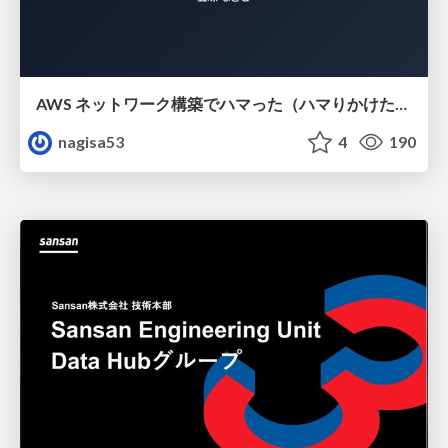
AWS ネットワーク構築でハマった（ハマりかけた） 5選とそこから得た教訓
nagisa53
4
190