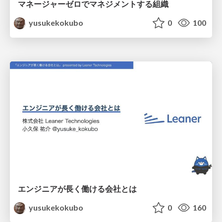
マネージャーゼロでマネジメントする組織
yusukekokubo
0
100
エンジニアが長く働ける会社とは
yusukekokubo
0
160