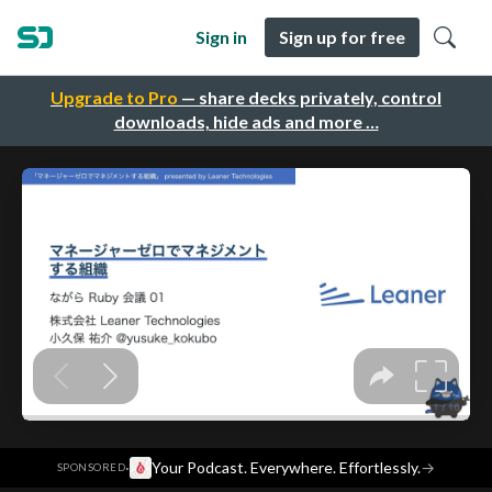
Sign in
Sign up for free
Upgrade to Pro
— share decks privately, control
downloads, hide ads and more …
·
Your Podcast. Everywhere. Effortlessly.
→
SPONSORED