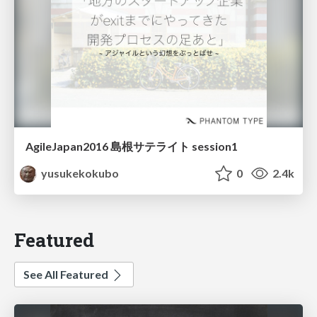
AgileJapan2016 島根サテライト session1
yusukekokubo
0
2.4k
Featured
See All Featured