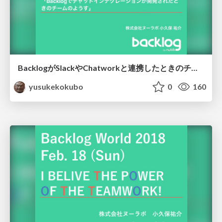
BacklogがSlackやChatworkと連携したときのチームのようす
yusukekokubo
0
160