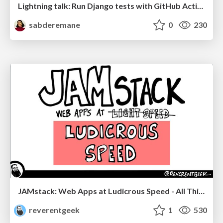
Lightning talk: Run Django tests with GitHub Actions
sabderemane
0
230
JAMstack: Web Apps at Ludicrous Speed - All Things Open 2022
reverentgeek
1
530