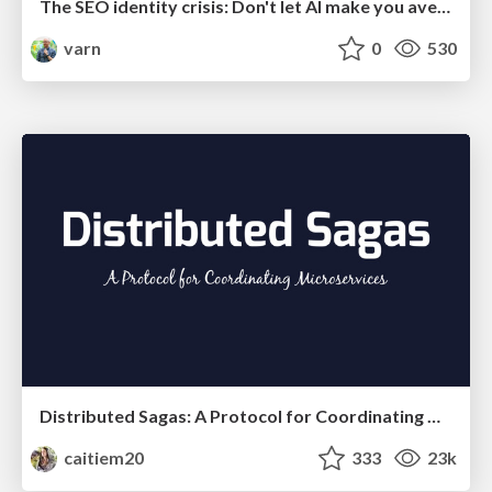
The SEO identity crisis: Don't let AI make you average
varn
0
530
Distributed Sagas: A Protocol for Coordinating Microservices
caitiem20
333
23k