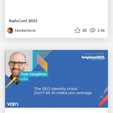
RailsConf 2023
tenderlove
30
1.5k