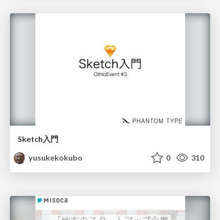
Sketch入門
yusukekokubo
0
310