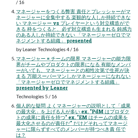
/ 16
マネージャーをつくる弊害 責任とプレッシャーがマ
ネージャーに全集中する 楽観的な人しか持続できな
い マネージャー vs プレイヤーという対立構造がで
きる 枠をつくると、必ず対立構造も生まれる 鈍感力
のある人しか持続できない 「マネージャーゼロでマ
ネジメントする組織」 presented
by Leaner Technologies 4 / 16
マネージャー = チームの限界 マネージャーの能力限
界がチームやプロダクトの限界になる 有能なメンバ
ーがいても、マネージャーとの相性次第で生死が決
まる 万能スーパーマンしかマネージャーになれない
「マネージャーゼロでマネジメントする組織」
presented by Leaner
Technologies 5 / 16
個人的な疑問 よくマネージャーの説明として「成果
の最大化」を上げる人が多い ex. "PdM はプロダク
トの成果に責任を持つ" ex. "EM はチームの成果を
最大化させるのが責任だ" だけどそれってマネージ
ャーに限らずすべてのメンバーが持つべき責 任で
は？