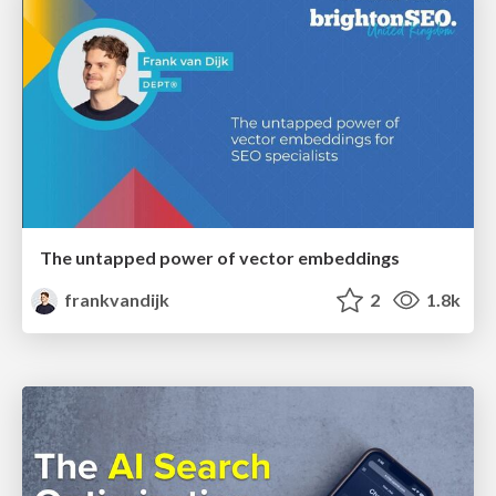
The untapped power of vector embeddings
frankvandijk
2
1.8k