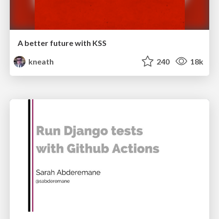
A better future with KSS
kneath
240
18k