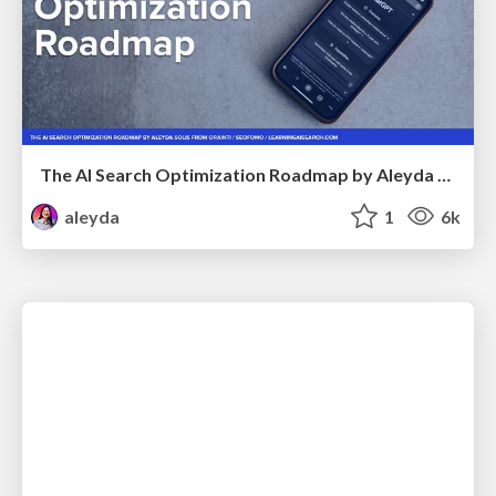
The AI Search Optimization Roadmap by Aleyda Solis
aleyda
1
6k