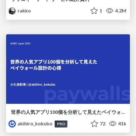
rakko
1
4.2M
世界の人気アプリ100個を分析して見えたペイウォール設計の心得
akihiro_kokubo
72
41k
PRO