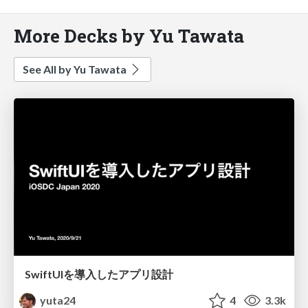
More Decks by Yu Tawata
See All by Yu Tawata
SwiftUIを導入したアプリ設計
yuta24
4
3.3k