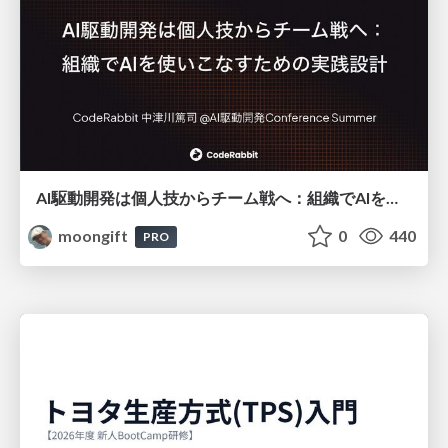
AI駆動開発は個人技からチーム戦へ：組織でAIを使いこなすための実践設計
moongift
0
440
PRO