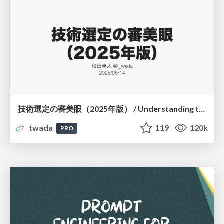
技術選定の審美眼（2025年版） / Understanding the Spiral of Technologies 2025 edition
twada
119
120k
PRO