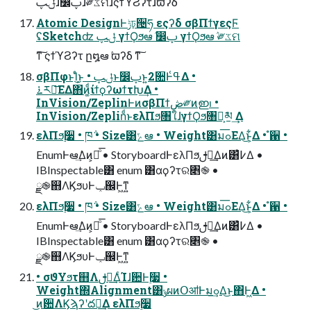
ݪࢠɺ෼ࢠɺ༗ػମɺςϯϓϨʔτɺϖʔδ
Atomic DesignͰݱঢ়੔ཧ εςʔδ σβΠϯγεςϜ
ʢSketchʣ ݪࢠ γϯϘϧఆٛ ෼ࢠ γϯϘϧఆٛ ༗ػମ
ͳ͠ ςϯϓϨʔτ ը໘ఆٛ ϖʔδ ͳ͠
σβΠφͱܾΊͨ͜ͱ • ݪࢠͱ෼ࢠͱ͍͏2૚Ͱߟ͑Δ •
࠶ར༻͞ΕΔ΋ͷ͚ͩίϯϙʔωϯτԽ͢Δ •
InVision/ZeplinͰͷσβΠϯڞ༗ͷഇࢭ •
InVision/ZeplinͩͱελΠϧ৘ใɺγϯϘϧ৘ใ͕ܽམ ͢Δ
ελΠϧ࣮૷ • ཁ݅ • Size͸ݻఆ • Weight͸มߋ͞ΕΔ͜ͱ͕͋Δ • ํ਑ •
EnumͰఆٛ͢Δͷ͕ྑͦ͞͏ • StoryboardͰελΠϧࢦఆ͢Δͷ͸߇͑Δ •
IBInspectable͸ enum ͸αϙʔτର৅֎ •
ྫ֎஋ΛϏϧυͰݕ஌Ͱ͖ͳ͍
ελΠϧ࣮૷ • ཁ݅ • Size͸ݻఆ • Weight͸มߋ͞ΕΔ͜ͱ͕͋Δ • ํ਑ •
EnumͰఆٛ͢Δͷ͕ྑͦ͞͏ • StoryboardͰελΠϧࢦఆ͢Δͷ͸߇͑Δ •
IBInspectable͸ enum ͸αϙʔτର৅֎ •
ྫ֎஋ΛϏϧυͰݕ஌Ͱ͖ͳ͍
• σϑΥϧτ஋Λࢦఆ͢ΔͨΊɺؔ਺Ͱ࣮૷ •
Weight΍Alignment͸ݸผͷՕॴͰมߋ͢Δ͜ͱ΋Ͱ͖Δ •
͜ͷؔ਺ΛϏϡʔʹద༻͢Δ ελΠϧ࣮૷