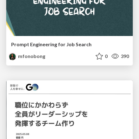
Prompt Engineering for Job Search
mfonobong
0
390