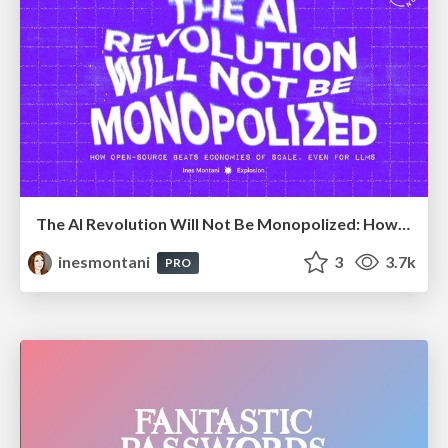
The AI Revolution Will Not Be Monopolized: How open-source beats economies of scale, even for LLMs
inesmontani
3
3.7k
PRO