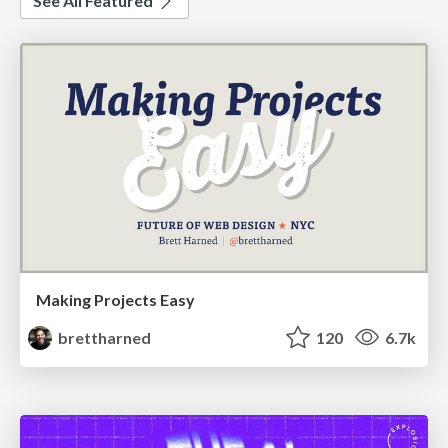
See All Featured
Making Projects Easy
brettharned
120
6.7k