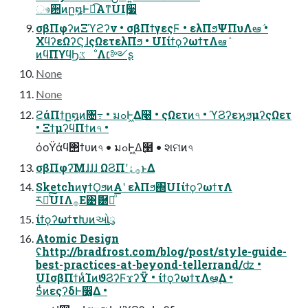
ෳ਺ͷը໘Ͱಉ͡Α͏ͳUI࣮૷
σβΠφʔͷΞϓϩʔν • σβΠϯγεςϜ • ελΠϧΨΠυΛఆٛ •
ΧϥʔεΩʔϚɺςΩετελΠϧ • UIίϯϙʔωϯτΛఆٛ
ͷϥΠϒϥϦػೳΛ׆༻ʂ
None
None
ϩάΠϯը໘ͷ৔߹ • มߋͰ͖Δ߲໨ • ςΩετͷ৭ • ϓϨʔεϗϧμʔςΩετ
• ΞϯμʔϥΠϯͷ৭ •
όοΫάϥ΢ϯυͷ৭ • มߋͰ͖Δ߲໨ • શମͷ৭
σβΠφʔ͞Μɺɺɺ ΩϨΠʹ࡞ۀ͠ͱΔ
SketchͷγϯϘϧͷΑ͏ʹ ελΠϧ΍UIίϯϙʔωϯτΛ
ར༻ͯ͠UIΛ࡞Ε͹ޮ཰ྑͦ͞͏
ίϯϙʔωϯτԽͷઓུ
Atomic Design
ʢhttp://bradfrost.com/blog/post/style-guide-
best-practices-at-beyond-tellerrand/ʣ •
UIσβΠϯͷͨΊͷϑϨʔϜϫʔΫ • ίϯϙʔωϯτΛఆٛ͢Δ •
5ͭͷεςʔδͰ෼͚Δ •