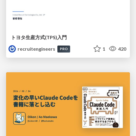
トヨタ⽣産⽅式(TPS)⼊⾨
recruitengineers
1
420
PRO