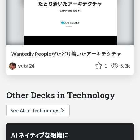
Wantedly Peopleがたどり着いたアーキテクチャ
yuta24
1
5.3k
Other Decks in Technology
See All in Technology