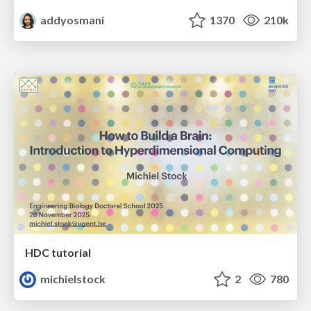
addyosmani
1370
210k
HDC tutorial
michielstock
2
780