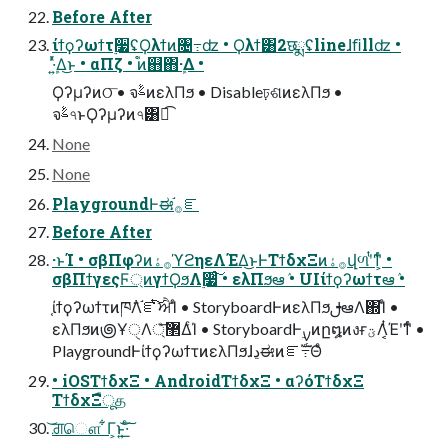
Before After
ίϯϙʔωϯτ࣮૷ʢϘλϯͷ৔߹ʣ • Ϙλϯ͸2छྨʢlineɺﬁllʣ •
ܾ·͍ͬͯΔ͜ͱ • αΠζ • ؙ֯ͷ஋΋ܾ·Δ •
Ϙʔμʔͷଠ͞ • จࣈͷελΠϧ • Disableঢ়ଶͷελΠϧ •
จࣈ৭ͱϘʔμʔͷ৭͸ಉ͡
None
None
PlaygroundͰಈ࡞֬ೝ
Before After
·ͱΊ • σβΠφʔͷ࡞ۀϓϩηεΛΈΔ͜ͱͰΤϯδχΞͷ࡞ۀվળʹͭͳ͕ͬͨ •
σβΠϯγεςϜ্ͷγϯϘϧΛ࣮૷ͨ͠ • ελΠϧఆٛ • UIίϯϙʔωϯτఆٛ •
֤ίϯϙʔωϯτͷཁ݅Λ֬ೝͭͭ͠ਐΊͨ • StoryboardͰͷελΠϧࢦఆΛ΍Ίͨ •
ελΠϧͷ౷ҰੑΛ޲্ͤ͞ΔͨΊ • StoryboardͰ࣮ࡍͷը໘ͷงғؾΛ͔ͭΈʹ͘͘ͳͬͨ •
PlaygroundͰίϯϙʔωϯτͷελΠϧɺڍಈͷೝࣝ߹Θͤ
• iOSΤϯδχΞ • AndroidΤϯδχΞ • αʔόΤϯδχΞ
ΤϯδχΞืूத
͝ਗ਼ௌ ͋Γ͕ͱ͏͍͟͝·ͨ͠