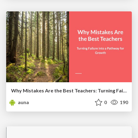
Why Mistakes Are the Best Teachers: Turning Failure into a Pathway for Growth
auna
0
190