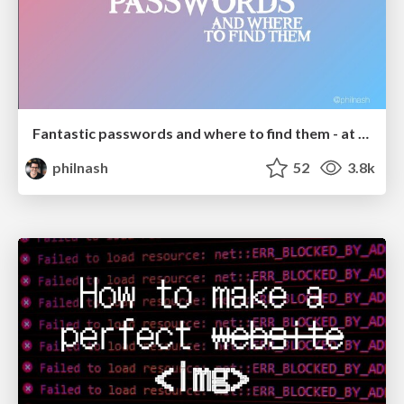
Fantastic passwords and where to find them - at NoRuKo
philnash
52
3.8k