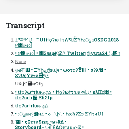
Transcript
࠶ར༻ՄೳͳUIίϯϙʔω ϯτΛར༻ͨ͠ΞϓϦ։ൃ iOSDC 2018
ଟ࿨ాɹါ
• ଟ࿨ాɹါ • ΢ΣϧεφϏגࣜձࣾ • Twitterɿ@yuta24 ࣗݾ঺հ
None
ٕज़తͳ՝୊ • ΞϓϦج൫ͷվम • ωοτϫʔΫ૚ • σʔλ૚ •
ΞʔΩςΫνϟͷ੔ཧ •
UXվળ΁ͷରԠ
• ίϯϙʔωϯτԽͷഎܠ • ίϯϙʔωϯτԽͷઓུ • ελΠϧ࣮૷ •
ίϯϙʔωϯτ࣮૷ ΞδΣϯμ
ίϯϙʔωϯτԽͷഎܠ
• ։ൃதͷ࢓༷มߋ • ػೳվળ • ϦχϡʔΞϧ ΞϓϦͷUI
՝୊ • ςΩετͷSize͕ࢦఆͱҟͳΔ •
StoryboardͰ৭ࢦఆ͞Ε͍ͯΔՕॴͷมߋ࿙Ε •