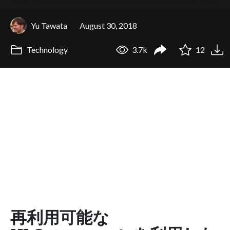
Yu Tawata
August 30, 2018
Technology
3.7k
12
再利用可能な