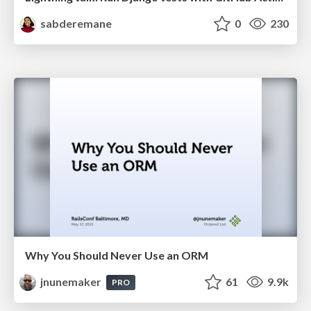
sabderemane
0
230
Why You Should Never Use an ORM
jnunemaker
61
9.9k
PRO