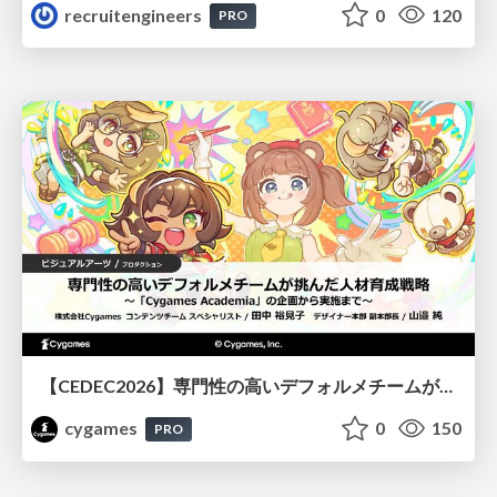
recruitengineers
0
120
PRO
【CEDEC2026】専門性の高いデフォルメチームが挑んだ人材育成戦略 〜Cygames Academiaの企画から実施まで〜
cygames
0
150
PRO