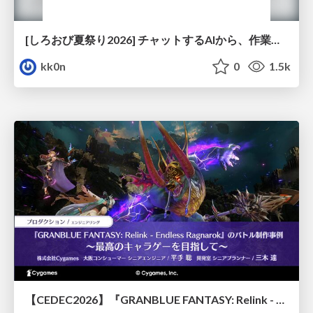
[しろおび夏祭り2026] チャットするAIから、作業するAIへ - 使われ方の変化と、その裏側で起きていること
kk0n
0
1.5k
【CEDEC2026】『GRANBLUE FANTASY: Relink - Endless Ragnarok』のバトル制作事例 ～最高のキャラゲーを目指して～