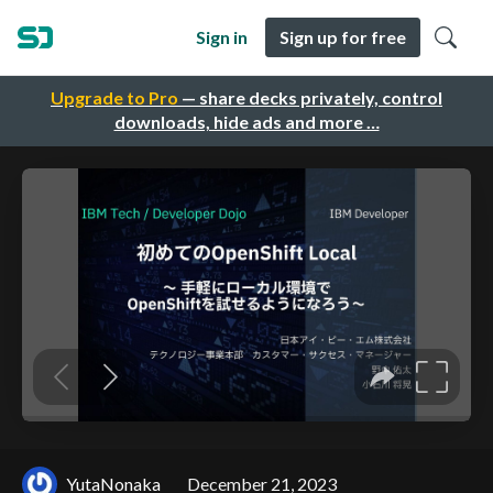
Sign in
Sign up for free
Upgrade to Pro
— share decks privately, control
downloads, hide ads and more …
YutaNonaka
December 21, 2023