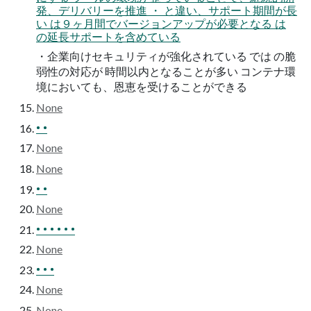
発、デリバリーを推進 ・ と違い、サポート期間が長
い は９ヶ月間でバージョンアップが必要となる は
の延長サポートを含めている
・企業向けセキュリティが強化されている では の脆
弱性の対応が 時間以内となることが多い コンテナ環
境においても、恩恵を受けることができる
None
• •
None
None
• •
None
• • • • • •
None
• • •
None
None