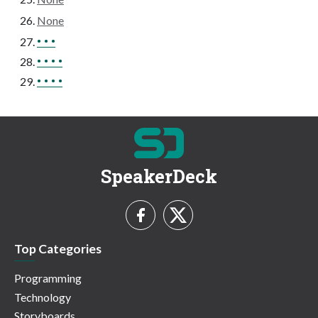
None
• • •
• • • •
• • • •
SpeakerDeck
Top Categories
Programming
Technology
Storyboards