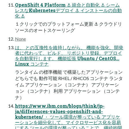
OpenShift 4 Platform ⚓️ 統合と自動化 ⚓️ シーム
レスなKubernetesデプロイ ⚓️ インストールの自動
化 ⚓️
１クリックでのプラットフォーム更新 ⚓️ クラウドリ
ソースのオートスケーリング
None
は、 との互換性を維持しながら、 機能を強化、開発
者に代わって、ビルド、 リポジトリ登録、デプロイ
を自動実行します。 機能拡張 Ubuntu / CentOS…
Linux コンテナ
ランタイム の標準機能 で構築したアプリケーション
どちらでも 動作可能 RHEL / RHCOS コンテナ ランタ
イム アプリケーション （コンテナ） アプリケーシ
ョン （コンテナ） 利用 アプリケーション （コンテ
ナ）
https://www.ibm.com/blogs/think/jp-
ja/differences-values-openshift-and-
kubernetes/ ・ ツール環境が整っている アプリケ
ーションを細分化して、マイクロサービス化を容易
にする ツールの環境が整っていることで、継続的開