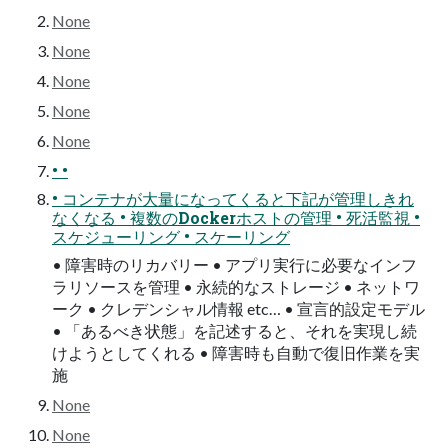
None
None
None
None
None
• •
• コンテナが大量になってくると下記が管理しきれ
なくなる • 複数のDockerホストの管理 • 死活監視 •
スケジューリング • スケーリング
• 障害時のリカバリー • アプリ実行に必要なインフ
ラリソースを管理 • 永続的なストレージ • ネットワ
ーク • クレデンシャル情報 etc… • 宣言的設定モデル
• 「あるべき状態」を記述すると、それを実現し続
けようとしてくれる • 障害時も自動で復旧作業を実
施
None
None