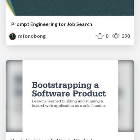
Prompt Engineering for Job Search
mfonobong
0
390