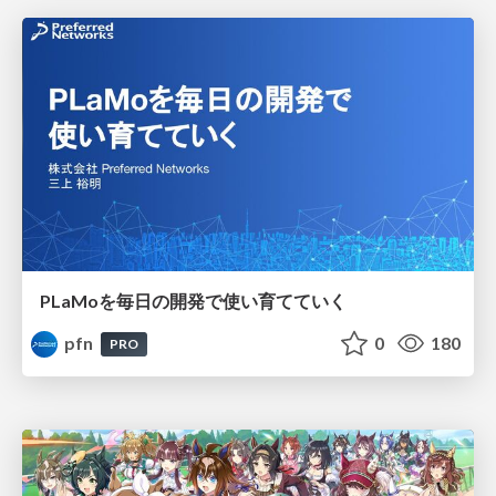
PLaMoを毎日の開発で使い育てていく
pfn
0
180
PRO