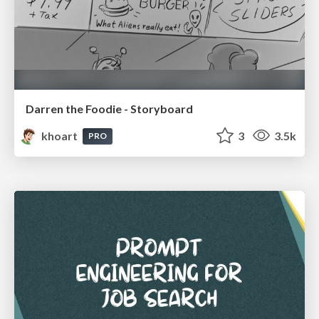
Darren the Foodie - Storyboard
khoart
3
3.5k
PRO