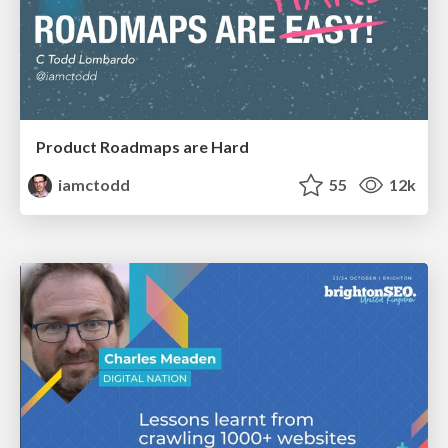
Product Roadmaps are Hard
iamctodd
55
12k