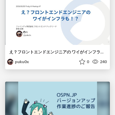
え？フロントエンドエンジニアの ワイがインフラも！？
puku0x
0
240