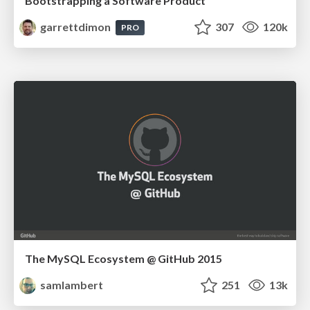
Bootstrapping a Software Product
garrettdimon
307
120k
PRO
The MySQL Ecosystem @ GitHub 2015
samlambert
251
13k