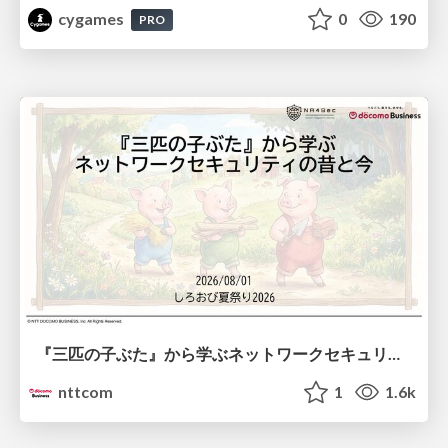
cygames
0
190
PRO
『三匹の子ぶた』から学ぶネットワークセキュリティの昔と今 / Network Security: Then and Now Through the Lens of The Three Little Pigs
nttcom
1
1.6k