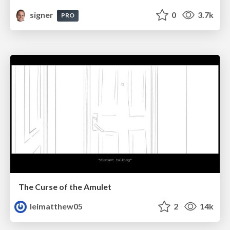
signer
0
3.7k
PRO
The Curse of the Amulet
leimatthew05
2
14k