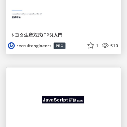
トヨタ⽣産⽅式(TPS)⼊⾨
recruitengineers
1
510
PRO