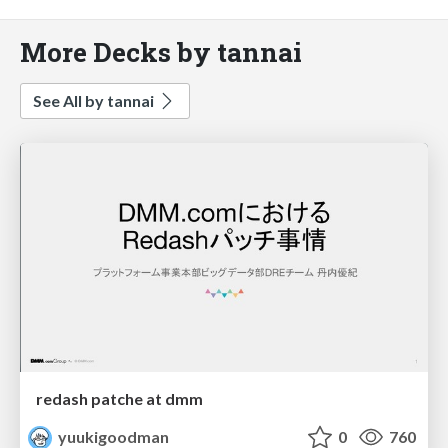
More Decks by tannai
See All by tannai
redash patche at dmm
yuukigoodman
0
760