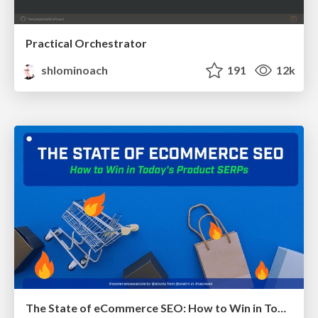
Practical Orchestrator
shlominoach
191
12k
The State of eCommerce SEO: How to Win in Today's Products SERPs - #SEOweek