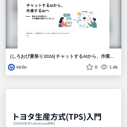
[しろおび夏祭り2026] チャットするAIから、作業するAIへ - 使われ方の変化と、その裏側で起きていること
kk0n
0
1.6k