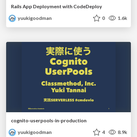
Rails App Deployment with CodeDeploy
yuukigoodman
0
1.6k
cognito-userpools-in-production
yuukigoodman
4
8.9k