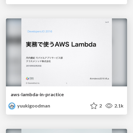
aws-lambda-in-practice
yuukigoodman
2
2.1k