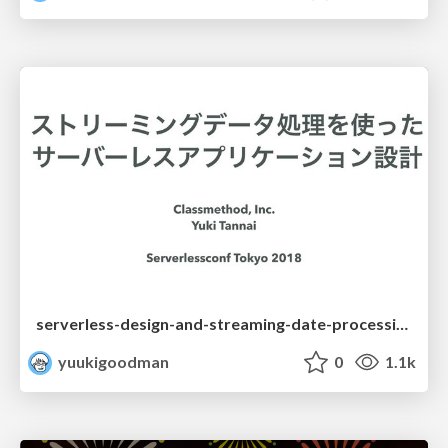
serverless-design-and-streaming-date-processing-service
yuukigoodman
0
1.1k