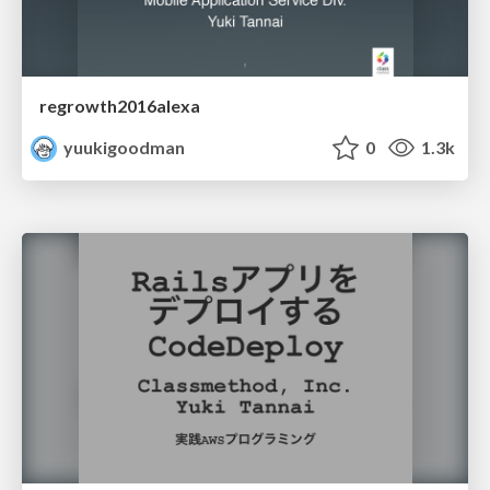
regrowth2016alexa
yuukigoodman
0
1.3k