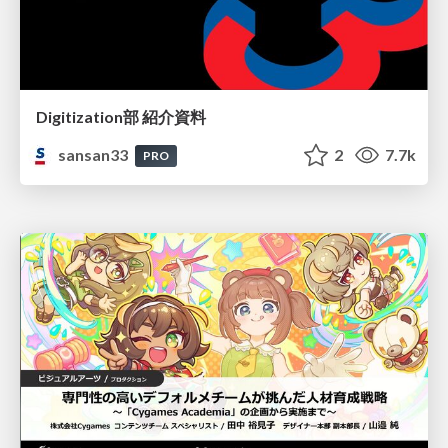
Digitization部 紹介資料
sansan33
2
7.7k
PRO