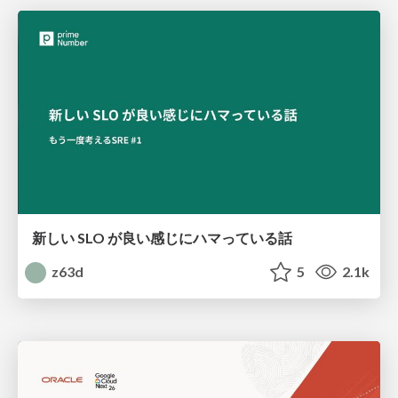
新しい SLO が良い感じにハマっている話
z63d
5
2.1k