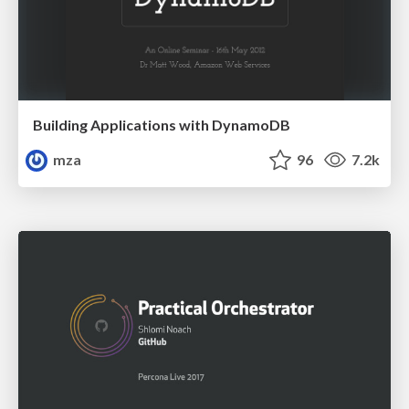
Building Applications with DynamoDB
mza
96
7.2k