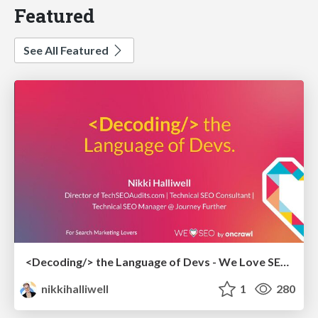
Featured
See All Featured
<Decoding/> the Language of Devs - We Love SEO 2024
nikkihalliwell
1
280