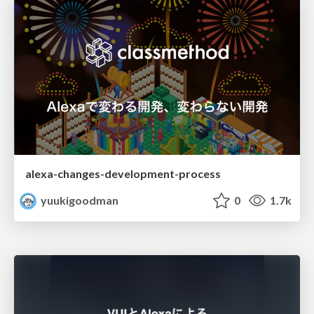
alexa-changes-development-process
yuukigoodman
0
1.7k