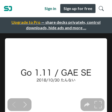
Sign in
Sign up for free
Upgrade to Pro
— share decks privately, control
downloads, hide ads and more …