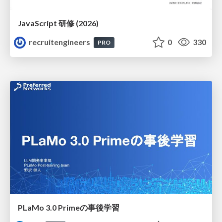
JavaScript 研修 (2026)
recruitengineers
0
330
PRO
PLaMo 3.0 Primeの事後学習