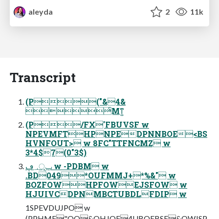
aleyda
2
11k
Transcript
(P("&4&
ͨΜͳ͍
(P/FX'FBUVSF w
NPEVMFTHPNPEDPNNBOE<BS
HVNFOUT> w 8FC"TTFNCMZ w
3*4$7(0"3$)
ݕূ؀ڥ w -PDBM w
.BD049*OUFMMJ+*%&" w
BOZFOWHPFOWEJSFOW w
HJUIVCDPNMBCTUBDLFDIP w
1SPEVDUJPO w
(PPHMF"QQ&OHJOF4UBOEBSE&OWJSP