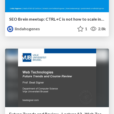
SEO Brein meetup: CTRL+C is not how to scale international SEO
lindahogenes
1
2.8k
Future Trends and Review - Lecture 12 - Web Technologies (1019888BNR)