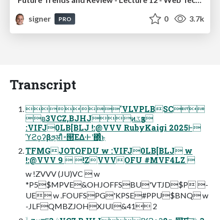
signer
0
3.7k
PRO
Transcript
'VLVPLBSC
ʙ3VCZ,BJHJͷػӡʙ
:VIFJ0LB[BLJ !:@VVV RubyKaigi 2025Ͱ
ϓϩϙʔβϧ͕ॳΊͯ࠾୒͞ΕΔ·Ͱʹ΍ͬͨ͜ͱ
TFMGJOTQFDU w :VIFJ0LB[BLJ w
!:@VVV 9  !ZVVVOFU #MVF4LZ 
w !ZVVV (JU)VC  w
*P5$MPVE&OHJOFFSBU'VTJD$P -
UE w .FOUFSPG'KPSE#PPU$BNQ w
-JLFQMBZJOHXJUI&41 2