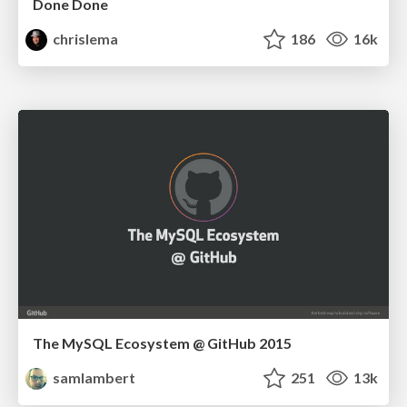
Done Done
chrislema
186
16k
The MySQL Ecosystem @ GitHub 2015
samlambert
251
13k