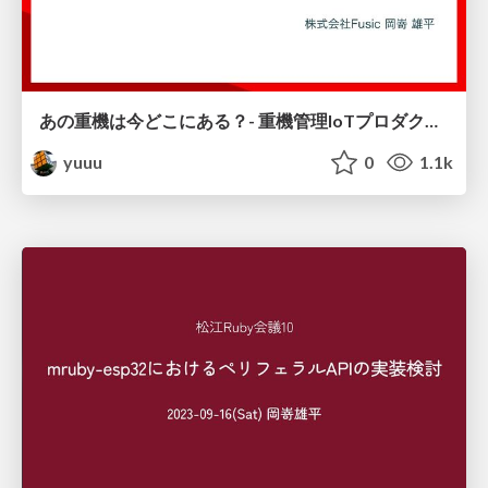
あの重機は今どこにある？- 重機管理IoTプロダクトのバックエンドをAWSで構築した話 -
yuuu
0
1.1k