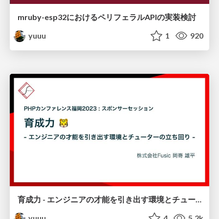
mruby-esp32におけるペリフェラルAPIの実装検討
yuuu
1
920
育成力 - エンジニアの才能を引き出す環境とチューターの立ち回り -
yuuu
4
5.2k