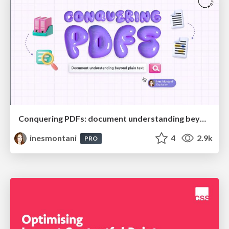
Conquering PDFs: document understanding beyond plain text
inesmontani
4
2.9k
PRO