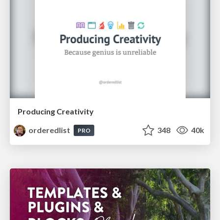
Producing Creativity
orderedlist
348
40k
PRO