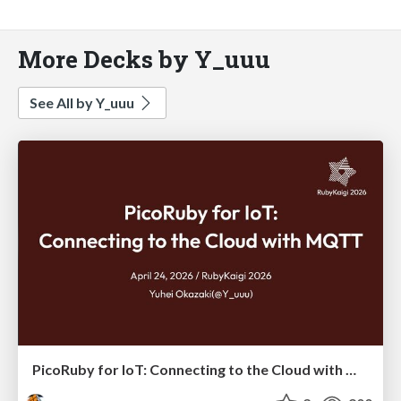
More Decks by Y_uuu
See All by Y_uuu
PicoRuby for IoT: Connecting to the Cloud with MQTT