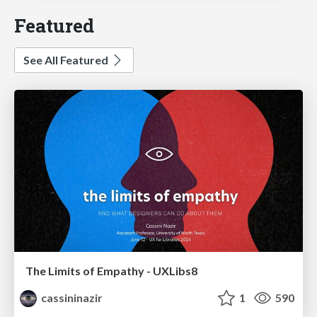
Featured
See All Featured
The Limits of Empathy - UXLibs8
cassininazir
1
590