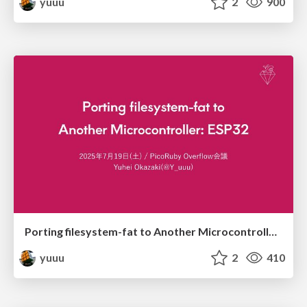
yuuu
2
900
Porting filesystem-fat to Another Microcontroller: ESP32
yuuu
2
410