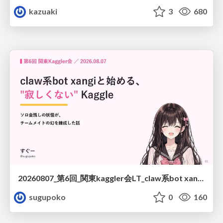
kazuaki
3
680
20260807_第6回_関東kaggler会LT_claw系bot xangiと始める、"寂しくない" kaggle
sugupoko
0
160