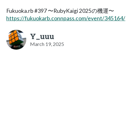
Fukuoka.rb #397 〜RubyKaigi 2025の機運〜
https://fukuokarb.connpass.com/event/345164/
Y_uuu
March 19, 2025