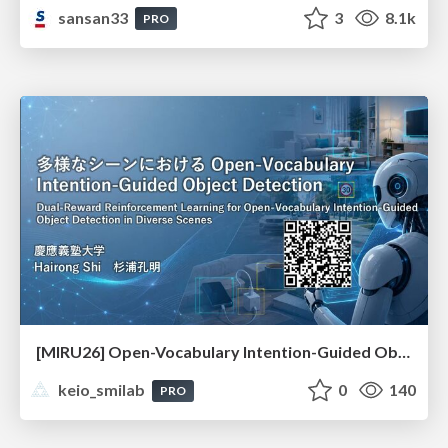
sansan33
3
8.1k
PRO
[MIRU26] Open-Vocabulary Intention-Guided Object Detection in Diverse Scenes
keio_smilab
0
140
PRO