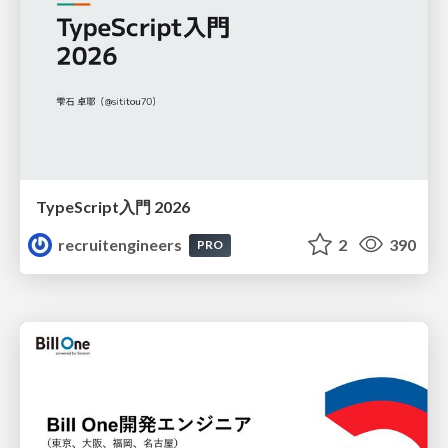
TypeScript入門 2026
recruitengineers
2
390
PRO