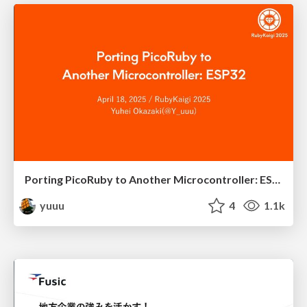
Porting PicoRuby to Another Microcontroller: ESP32
yuuu
4
1.1k