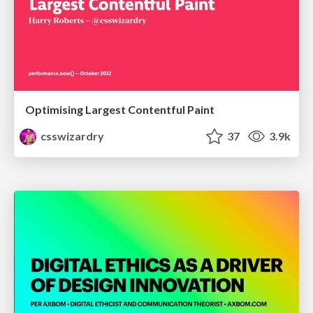
Optimising Largest Contentful Paint
csswizardry
37
3.9k