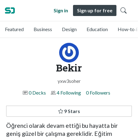
Sign in
Sign up for free
Featured
Business
Design
Education
How-to &
Bekir
yxw3soher
0 Decks
4 Following
0 Followers
9 Stars
Öğrenci olarak devam ettiği bu hayatta bir
geniş güzel bir çalışma gereklidir. Eğitim