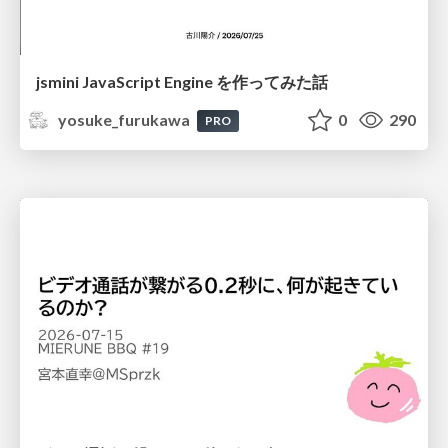
jsmini JavaScript Engine を作ってみた話
yosuke_furukawa
0
290
PRO