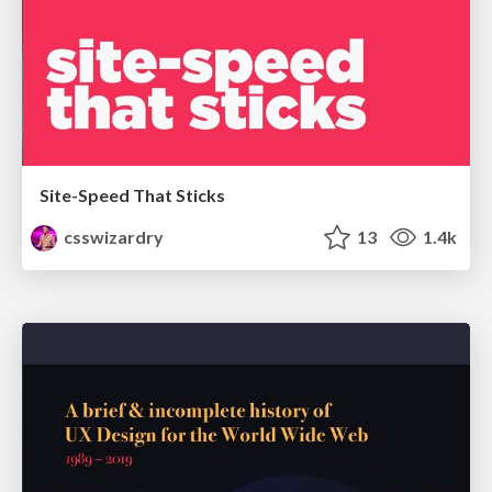
Site-Speed That Sticks
csswizardry
13
1.4k