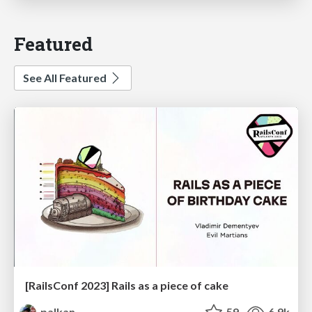
Featured
See All Featured
[RailsConf 2023] Rails as a piece of cake
palkan
59
6.9k