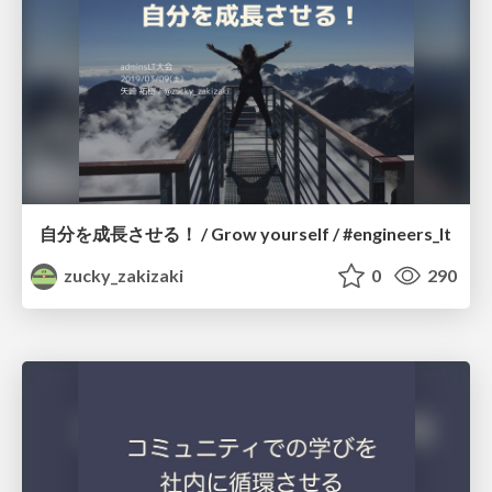
自分を成長させる！ / Grow yourself / #engineers_lt
zucky_zakizaki
0
290