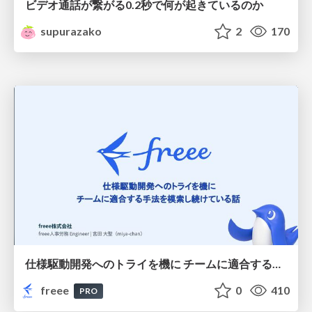
ビデオ通話が繋がる0.2秒で何が起きているのか
supurazako
2
170
仕様駆動開発へのトライを機に チームに適合する手法を模索し続けている話
freee
0
410
PRO