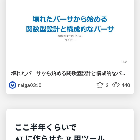
壊れたパーサから始める関数型設計と構成的なパーサ #fp_matsuri
raiga0310
2
440