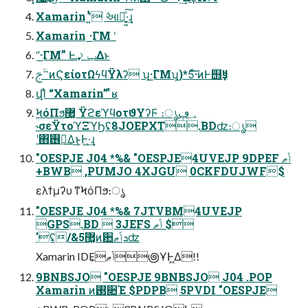
Xamarin ʹ͍ͭͯ ܰ͘આ໌͍͖ͯ͠·͢ɻ
Xamarin ͟·ΓΜ ʹ
“͟·ΓΜ” Ͱݕࡧ͢Δͱ
࠲ؒࢢͷϚείοτΩϟϥΫλʔ ʮ͟·ΓΜʯ͕)*5ͯ͠͠·͏ͷͰ஫ҙ!!
վΊͯ “Xamarin” ͬͯʁ
ϞόΠϧ޲͚ ΫϩεϓϥοτϑΥʔϜ ։ൃ؀ڥ
˞σεΫτοϓΞϓϦʢ8JOEPXT.BDʣ։ൃ
ʹ΋࢖༻͢Δ͜ͱ͕Ͱ͖·͢ɻ
"OESPJE J04 *%& "OESPJE4UVEJP 9DPEF ݴޠ
+BWB ,PUMJO 4XJGU 0CKFDUJWF$
ελϯμʔυ ͳϞόΠϧ։ൃ
"OESPJE J04 *%& 7JTVBM4UVEJP
GPS.BD  3JEFS ݴޠ $
'ʢ/&5޲͚ͷؔ਺ܕݴޠʣ
Xamarin IDEݴޠ͕౷ҰͰ͖Δ!!
9BNBSJO "OESPJE 9BNBSJO J04 .POP
Xamarin ͷ࢓૊Έ $PDPB 5PVDI "OESPJE