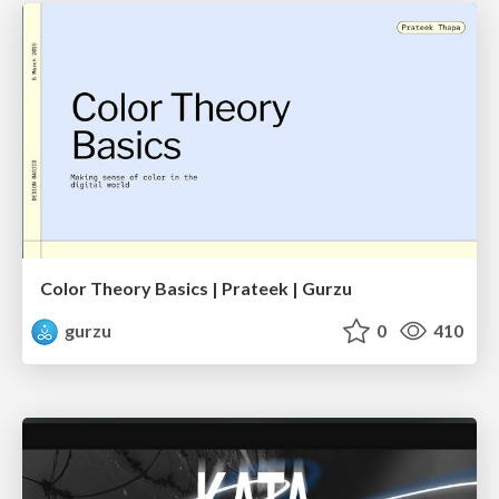
Color Theory Basics | Prateek | Gurzu
gurzu
0
410