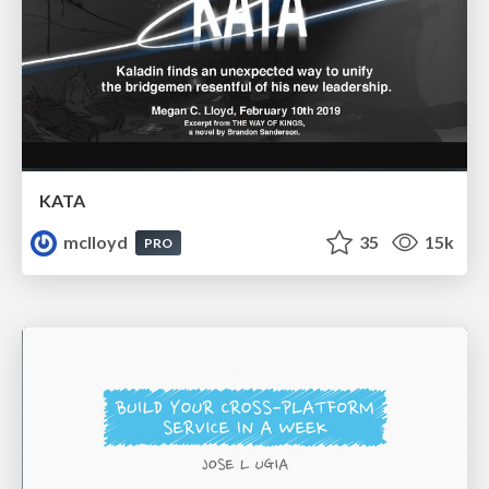
KATA
mclloyd
35
15k
PRO