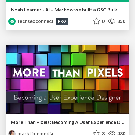
Noah Learner - AI + Me: how we built a GSC Bulk Export data pipeline
techseoconnect
0
350
PRO
More Than Pixels: Becoming A User Experience Designer
marktimemedia
3
480