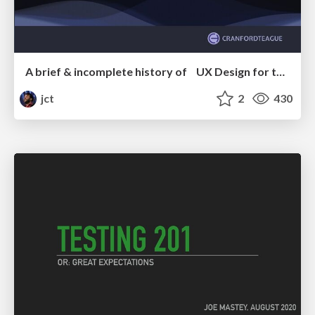
A brief & incomplete history of UX Design for the World Wide Web: 1989–2019
jct
2
430