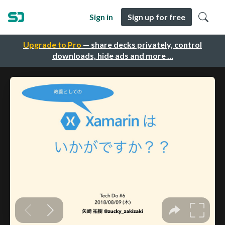
Sign in
Sign up for free
Upgrade to Pro
— share decks privately, control
downloads, hide ads and more …