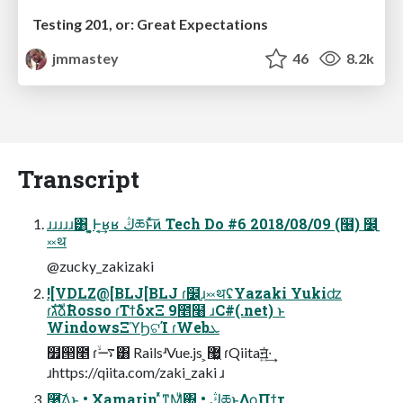
Testing 201, or: Great Expectations
jmmastey
46
8.2k
Transcript
ɹɹɹɹɹ͸ ͍͔͕Ͱ͔͢ʁʁ ڭཆͱͯ͠ͷ Tech Do #6 2018/08/09 (໦) ໼࡚
༞थ
@zucky_zakizaki
![VDLZ@[BLJ[BLJ ɾ໼࡚ɹ༞थʢYazaki Yukiʣ
ɾגࣜձࣾRosso ɾΤϯδχΞ 9೥໨ ɹC#(.net) ͱ
WindowsΞϓϦଟΊ ɾWebܥ
໿൒೥ ɾ࠷ۙ͸ RailsʴVue.js ͕޷͖ ɾQiitaॻ͍ͯ·͢
ɹhttps://qiita.com/zaki_zaki ɹ
͓࿩͢͠Δ͜ͱ • Xamarin ͬͯͳΜͧ΍ • ڭཆͱ͢ΔϙΠϯτ