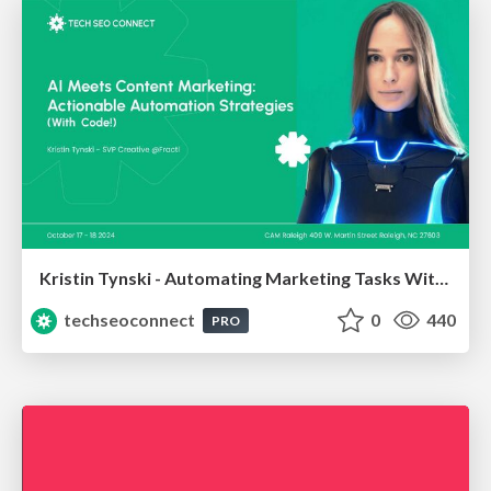
Kristin Tynski - Automating Marketing Tasks With AI
techseoconnect
0
440
PRO