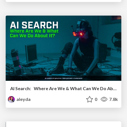
AI Search: Where Are We & What Can We Do About It?
aleyda
0
7.8k