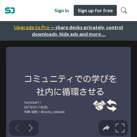
Sign in
Sign up for free
Upgrade to Pro
— share decks privately, control
downloads, hide ads and more …