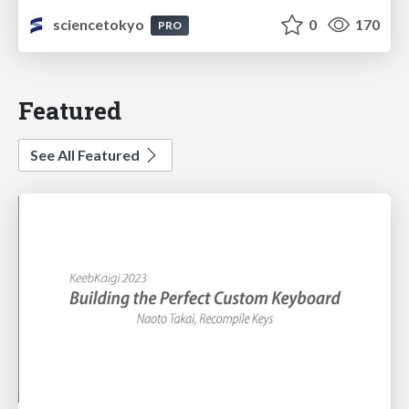
sciencetokyo
0
170
PRO
Featured
See All Featured