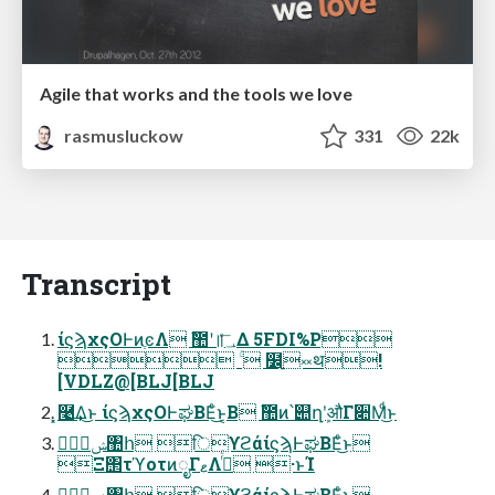
Agile that works and the tools we love
rasmusluckow
331
22k
Transcript
ίϛϡχςΟͰͷֶͼΛ ࣾ಺ʹ॥؀ͤ͞Δ 5FDI%P
 ۚ  ໼࡚༞थ!
[VDLZ@[BLJ[BLJ
͓࿩͢Δ͜ͱ ίϛϡχςΟͰಘΒΕͨ͜ͱ͔Β ࣾ಺ͷ՝୊ղܾʹऔΓ૊Μͩ͜ͱ
ࣗݾ঺հ िϒϩάίϛϡͰಘΒΕͨ͜ͱ
Ξ΢τϓοτͷೖΓޱΛ࡞ͬͨ ·ͱΊ
ࣗݾ঺հ िϒϩάίϛϡͰಘΒΕͨ͜ͱ