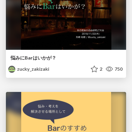
悩みにBarはいかが？
zucky_zakizaki
2
750