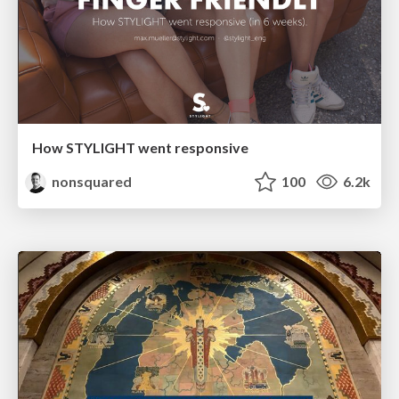
How STYLIGHT went responsive
nonsquared
100
6.2k