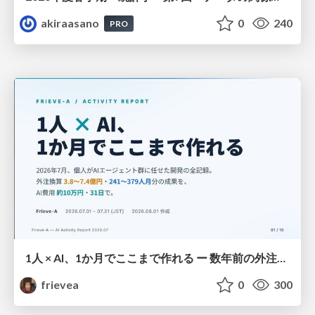
akiraasano
0
240
PRO
1人 × AI、1か月でここまで作れる ー 数年前の外注換算3.8〜7.4億円・241〜379人月分の作業を、AI費用 約10万円・31日で
frievea
0
300