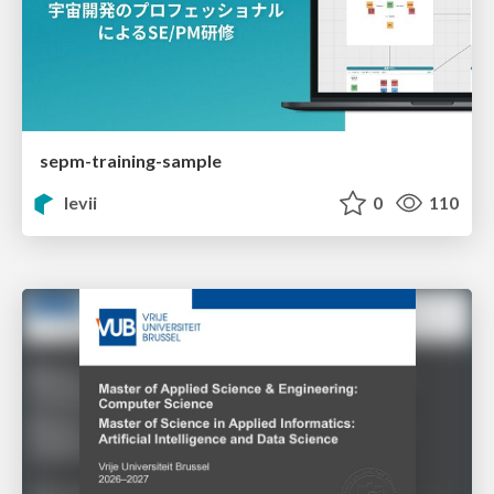
sepm-training-sample
levii
0
110