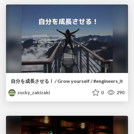
自分を成長させる！ / Grow yourself / #engineers_lt
zucky_zakizaki
0
290