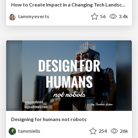
How to Create Impact in a Changing Tech Landscape [PerfNow 2023]
tammyeverts
56
3.4k
Designing for humans not robots
tammielis
254
26k