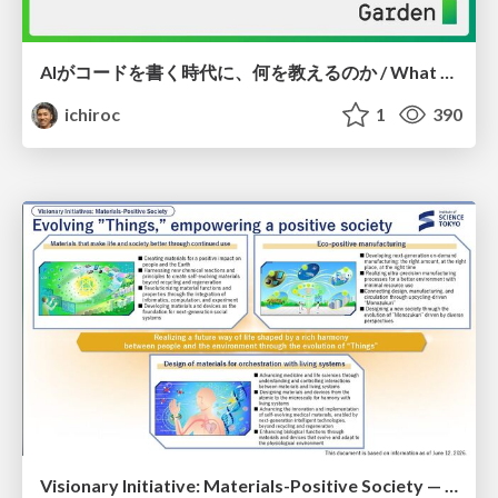
AIがコードを書く時代に、何を教えるのか / What Should We Teach in the Age of AI-Generated Code?
ichiroc
1
390
Visionary Initiative: Materials-Positive Society — Evolving “Things,” empowering a positive society | Science Tokyo