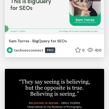
Sam Torres - BigQuery for SEOs
techseoconnect
0
450
PRO