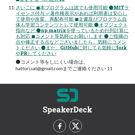
さいごに ◼本プログラムは誰でも使用可能 ⚫MITラ
イセンス付与 ✓著作権表示があれば利用者は安心し
て使用や改変、再配布可能 ◼文書及びプログラム自
体も学習コンテンツとして使用可能 ⚫オブジェクト
指向など ⚫np.matrixを使っているため行列計算に
も対応 ◼コメント等気軽にお願いします ⚫ご指摘の
点や修正する点などございましたら、気軽にコメン
トください ⚫また、GitHubに対しても気軽にfork
やPRしてください
⚫コメント等をしにくい場合は、
hattori.sat@gmail.com
までご連絡ください 11
SpeakerDeck