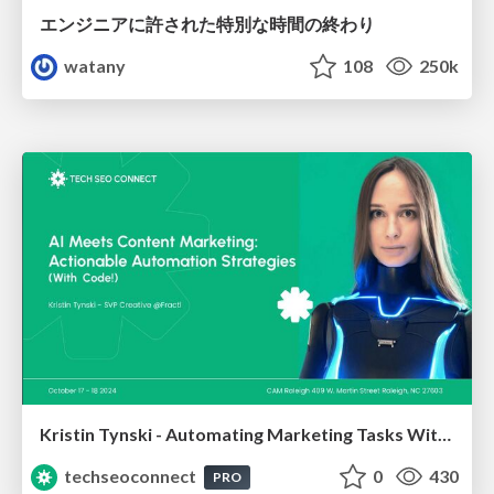
エンジニアに許された特別な時間の終わり
watany
108
250k
Kristin Tynski - Automating Marketing Tasks With AI
techseoconnect
0
430
PRO