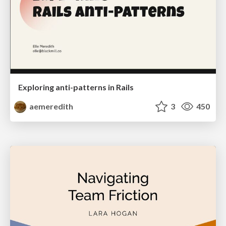
Exploring anti-patterns in Rails
aemeredith
3
450