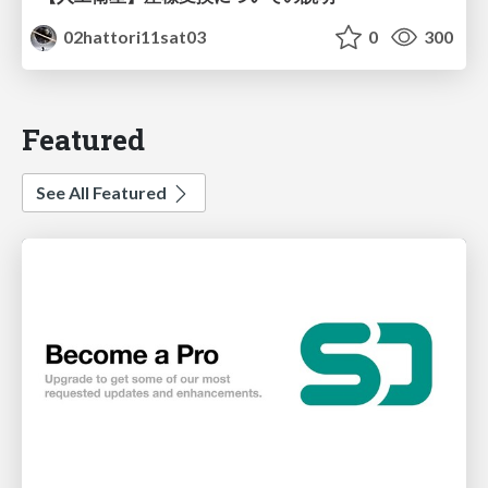
02hattori11sat03
0
300
Featured
See All Featured