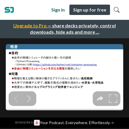
Sign in
Sign up for free
Upgrade to Pro
— share decks privately, control
downloads, hide ads and more …
·
Your Podcast. Everywhere. Effortlessly.
→
SPONSORED