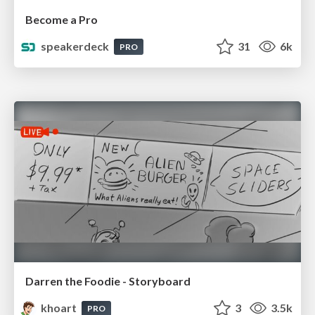
Become a Pro
speakerdeck
31
6k
PRO
Darren the Foodie - Storyboard
khoart
3
3.5k
PRO