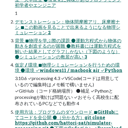
初学者やエンジニア
1
デモンストレーション：物体間摩擦アリ、床摩擦ナ
シ ◼この動画を見ることで出来るようになる物理シ
ミュレーション 2
背景 ◼物理を学ぶ際の課題 ⚫運動方程式から物体の
動きを創造するのが困難 ⚫教科書には運動方程式を
解いた結果としてグラフしかない（下図のような）
⚫シミュレーションの敷居が高い 3
仮定 / 環境 ◼物理シミュレーションを行うための環
境 ⚫環境 ✓windows11 / macbook air ✓Python
3.10.6 ✓processing 4.3 ✓VSCode(コードは用意して
いるので編集時はメモ帳で構いません)
✓GitHub（コード格納場所） ⚫補足 ✓Pythonと
processingが動けば問題ない ✓おそらく高校生に配
布されているPCなどでも動作 4
使用方法：プログラムのダウンロード ◼GitHubに
てコードを全公開 ⚫（分かる方）git clone
https://github.com/hattori-sat/simulator-