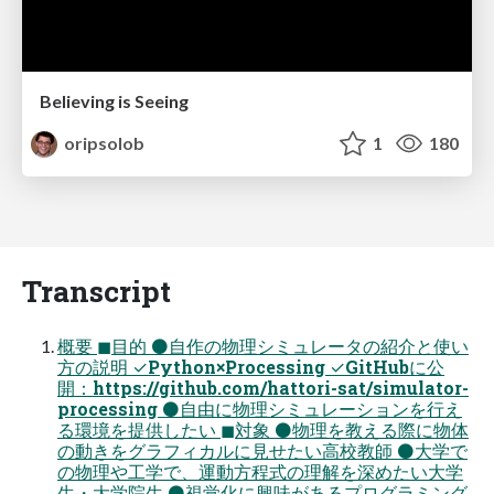
Believing is Seeing
oripsolob
1
180
Transcript
概要 ◼目的 ⚫自作の物理シミュレータの紹介と使い
方の説明 ✓Python×Processing ✓GitHubに公
開：https://github.com/hattori-sat/simulator-
processing ⚫自由に物理シミュレーションを行え
る環境を提供したい ◼対象 ⚫物理を教える際に物体
の動きをグラフィカルに見せたい高校教師 ⚫大学で
の物理や工学で、運動方程式の理解を深めたい大学
生・大学院生 ⚫視覚化に興味があるプログラミング