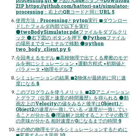
processing.git ⚫下図のCodeボタン→Download
ZIP https://github.com/hattori-sat/simulator-
processing：右上のQRコードと同じURL 5
使用方法：Processingとpyton実行 ◼ダウンロー
ドしたフォルダ内部で以下を実行
⚫twoBodySimulator.pdeファイルをダブルクリ
ック ⚫右下図の ボタンを押下 ⚫Pythonファイル
の場所までターミナルで移動 ⚫python
two_body_client.py 6
今回考えるモデル ◼高校物理で出てくる摩擦のモデ
ルを例にシミュレーション ▪運動方程式 ▪初期値と
パラメータ ▪物理モデル 7
シミュレーションの結果 ◼2物体が最終的に同じ速
度になる 8
このプログラムを使うメリット ◼2Dアニメーション
とグラフ（位置と速度の時間履歴）を得られる ⚫動
画左上のVelocityの値をみると後半はObject1と
Object2の速度が一致している ✓速度が一致してい
ることが分かる ⚫理論解と比較することでその数字
の意味が分かる 相対速度が0になるまでの時間 9
その他の物理モデルをシミュレーションするために
◼変更するべき箇所 10