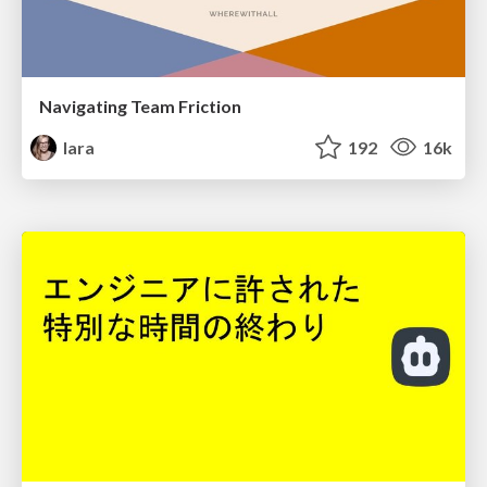
Navigating Team Friction
lara
192
16k