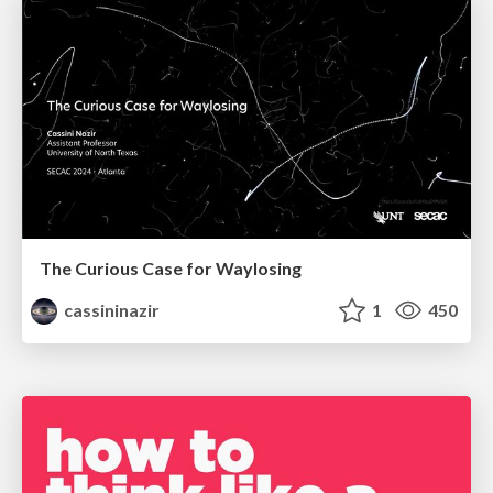
The Curious Case for Waylosing
cassininazir
1
450