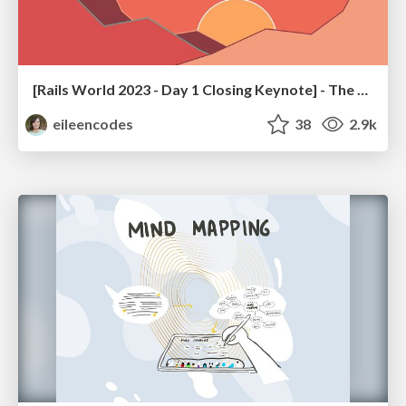
[Rails World 2023 - Day 1 Closing Keynote] - The Magic of Rails
eileencodes
38
2.9k