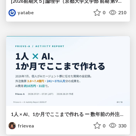
[2026前期火５] 論理学（京都大学文学部 前期 第9回）「正規化の停止性——ヒドラゲームによる証明」
yatabe
0
210
1人 × AI、1か月でここまで作れる ー 数年前の外注換算3.8〜7.4億円・241〜379人月分の作業を、AI費用 約10万円・31日で
frievea
0
330