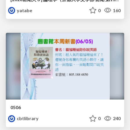
yatabe
0
160
0506
cbtlibrary
0
240