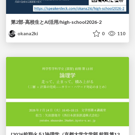
第2部-高校生とAI活用/high-school2026-2
okana2ki
0
110
[2026前期火５] 論理学（京都大学文学部 前期 第13回）「走って、止まって、積み上がる」