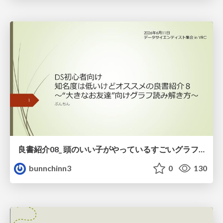
良書紹介08_ 頭のいい子がやっているすごいグラフの読み方
bunnchinn3
0
130