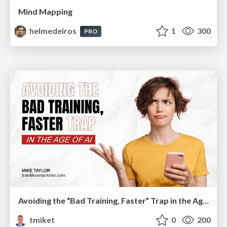
Mind Mapping
helmedeiros
1
300
PRO
Avoiding the “Bad Training, Faster” Trap in the Age of AI
tmiket
0
200