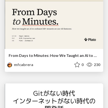
From Days to Minutes: How We Taught an AI to Onboard 50+ Tenants on our AI Features
mfcabrera
0
230