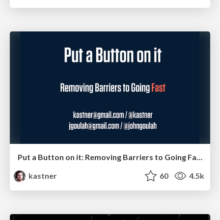
Put a Button on it: Removing Barriers to Going Fast.
kastner
60
4.5k