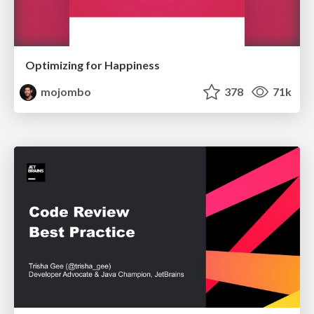
Optimizing for Happiness
mojombo
378
71k