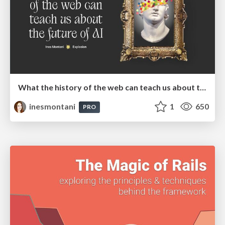
What the history of the web can teach us about the future of AI
inesmontani
1
650
PRO