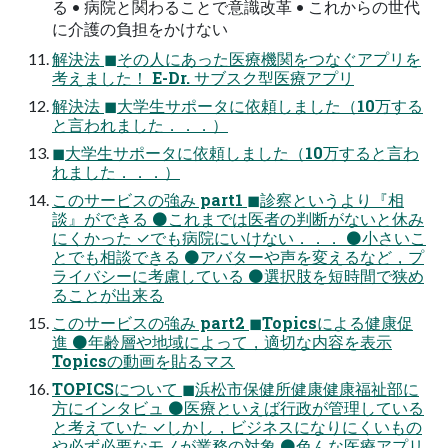
る • 病院と関わることで意識改革 • これからの世代
に介護の負担をかけない
解決法 ◼その人にあった医療機関をつなぐアプリを
考えました！ E-Dr. サブスク型医療アプリ
解決法 ◼大学生サポータに依頼しました（10万する
と言われました．．．）
◼大学生サポータに依頼しました（10万すると言わ
れました．．．）
このサービスの強み part1 ◼診察というより『相
談』ができる ⚫これまでは医者の判断がないと休み
にくかった ✓でも病院にいけない．．． ⚫小さいこ
とでも相談できる ⚫アバターや声を変えるなど，プ
ライバシーに考慮している ⚫選択肢を短時間で狭め
ることが出来る
このサービスの強み part2 ◼Topicsによる健康促
進 ⚫年齢層や地域によって，適切な内容を表示
Topicsの動画を貼るマス
TOPICSについて ◼浜松市保健所健康健康福祉部に
方にインタビュ ⚫医療といえば行政が管理している
と考えていた ✓しかし，ビジネスになりにくいもの
や必ず必要なモノが業務の対象 ⚫色んな医療アプリ