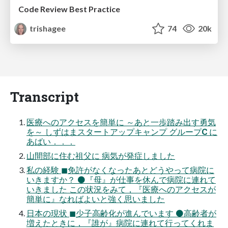
Code Review Best Practice
trishagee
74
20k
Transcript
医療へのアクセスを簡単に ～あと一歩踏み出す勇気
を～ しずはまスタートアップキャンプ グループC に
あばい．．．
山間部に住む祖父に 病気が発症しました
私の経験 ◼免許がなくなったあとどうやって病院に
いきますか？ ⚫『母』が仕事を休んで病院に連れて
いきました この状況をみて，『医療へのアクセスが
簡単に』なればよいと強く思いました
日本の現状 ◼少子高齢化が進んでいます ⚫高齢者が
増えたときに，『誰が』病院に連れて行ってくれま