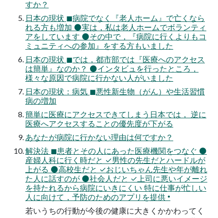
すか？
日本の現状 ◼病院でなく『老人ホーム』で亡くなら
れる方も増加 ⚫実は，私は老人ホームでボランティ
アをしています ⚫その中で，『病院に行くよりもコ
ミュニティへの参加』をする方もいました
日本の現状 ◼では，都市部では『医療へのアクセス
は簡単』なのか？ ⚫インタビュを行ったところ，
様々な原因で病院に行かない人がいました
日本の現状：病気 ◼悪性新生物（がん）や生活習慣
病の増加
簡単に医療にアクセスできてしまう日本では， 逆に
医療へアクセスすることの優先度が下がる
あなたが病院に行かない理由は何ですか？
解決法 ◼患者とその人にあった医療機関をつなぐ ⚫
産婦人科に行く時だと ✓男性の先生だとハードルが
上がる ⚫高校生だと ✓おじいちゃん先生や年が離れ
た人に話すのが ⚫社会人だと ✓上司に悪いイメージ
を持たれるから病院にいきにくい 特に仕事が忙しい
人に向けて，予防のためのアプリを提供 •
若いうちの行動が今後の健康に大きくかかわってく