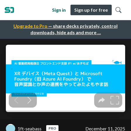
Sign in
Sign up for free
Upgrade to Pro
— share decks privately, control
downloads, hide ads and more …
1ft-seabass
December 11, 2025
PRO