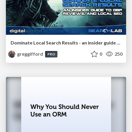
Dominate Local Search Results - an insider guide to GBP, reviews, and Local SEO
greggifford
0
250
PRO