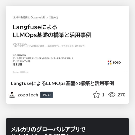
LangfuseによるLLMOps基盤の構築と活用事例
zozotech
1
270
PRO