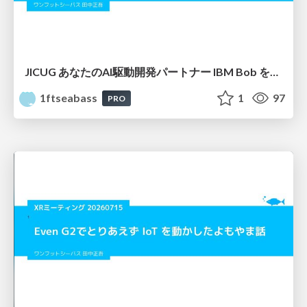
JICUG あなたのAI駆動開発パートナー IBM Bob を使ったアプリ開発 vol.3
1ftseabass
1
97
PRO