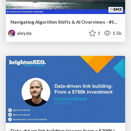
Navigating Algorithm Shifts & AI Overviews - #SMXNext
aleyda
1
1.5k
Data-driven link building: lessons from a $708K investment (BrightonSEO talk)