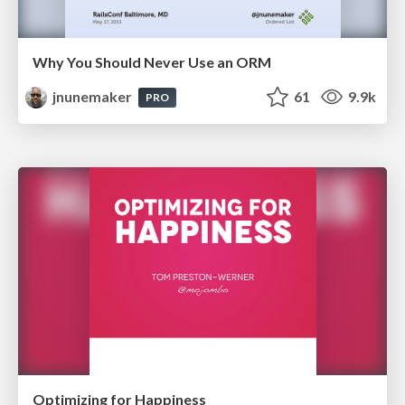
Why You Should Never Use an ORM
jnunemaker
61
9.9k
PRO
Optimizing for Happiness