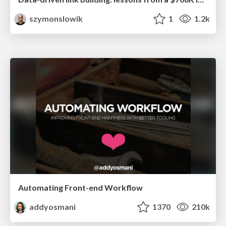
szymonslowik
1
1.2k
Automating Front-end Workflow
addyosmani
1370
210k