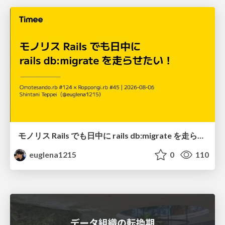
モノリス Rails でも日中に rails db:migrate を走らせたい！ / Daytime rails db:migrate on Monolithic Rails!
euglena1215
0
110