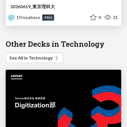
20260619_東京理科大
1ftseabass
0
21
PRO
Other Decks in Technology
See All in Technology