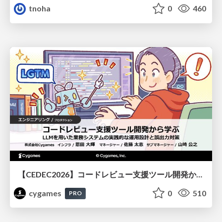
tnoha
0
460
【CEDEC2026】コードレビュー支援ツール開発から学ぶ：LLMを用いた業務システムの実践的な運用設計と誤出力対策
cygames
0
510
PRO