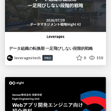
データ組織の転換期 一足飛びしない段階的戦略
leveragestech
0
150
PRO