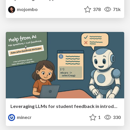
mojombo
378
71k
Leveraging LLMs for student feedback in introductory data science courses - posit::conf(2025)
minecr
1
330