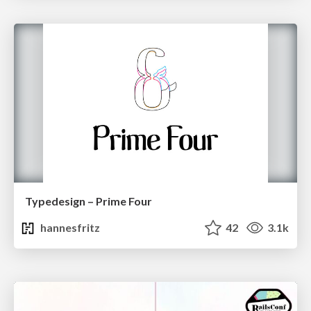
Typedesign – Prime Four
hannesfritz
42
3.1k