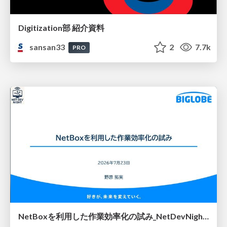
Digitization部 紹介資料
sansan33
2
7.7k
PRO
NetBoxを利用した作業効率化の試み_NetDevNight4