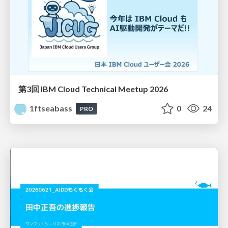
第3回 IBM Cloud Technical Meetup 2026
1ftseabass
0
24
PRO