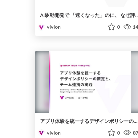
AI駆動開発で 「速くなった」のに、 なぜ
vivion
0
14
アプリ体験を統一するデザインポリシーの策定と、チーム連携の実践【Spectrum Tokyo Meetup #20】
vivion
0
87