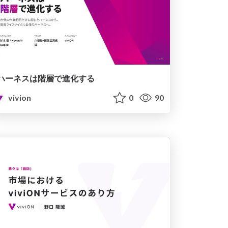
ハーネスは階層で進化する
vivion
0
90