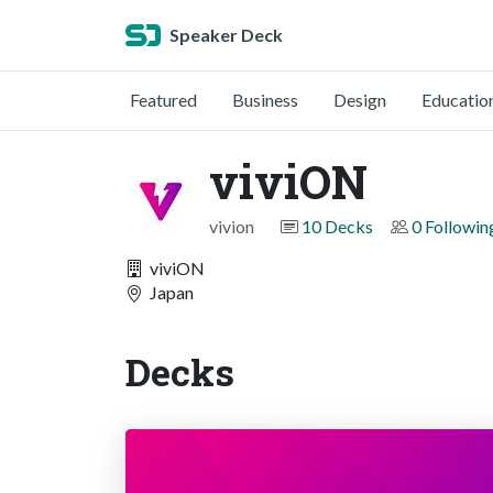
Speaker Deck
Featured
Business
Design
Educatio
viviON
vivion
10 Decks
0 Followin
viviON
Japan
Decks