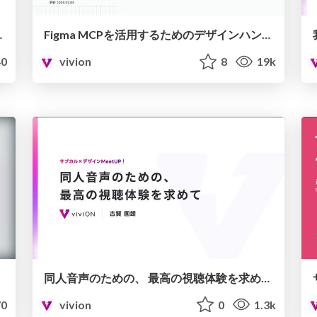
評価に悩むのか
Figma MCPを活用するためのデザインハンドブック
0
vivion
8
19k
同人音声のための、 最高の視聴体験を求めて【サブカル×デザインMeetUP！】
0
vivion
0
1.3k