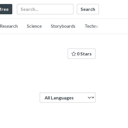
Search
 free
Research
Science
Storyboards
Technology
0 Stars
Language