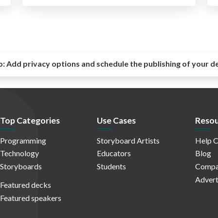
o:
Add privacy options and schedule the publishing of your d
Top Categories
Use Cases
Resou
Programming
Storyboard Artists
Help C
Technology
Educators
Blog
Storyboards
Students
Compa
Advert
Featured decks
Featured speakers