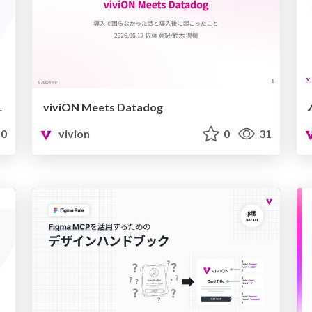
向き合い成⻑する戦略
viviON Meets Datadog
0
vivion
0
31