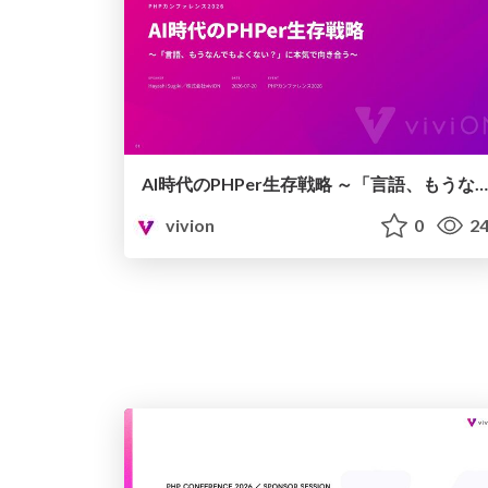
AI時代のPHPer生存戦略 ～「言語、もうなんでもよくない？」に本気で向き合う～
vivion
0
24