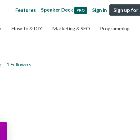
Speaker Deck
Features
Sign in
Sign up for
PRO
n
How-to & DIY
Marketing & SEO
Programming
g
1 Followers