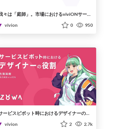
我々は「庭師」。市場におけるviviONサービスのあり方
vivion
0
950
サービスピボット時におけるデザイナーの役割
vivion
2
2.7k