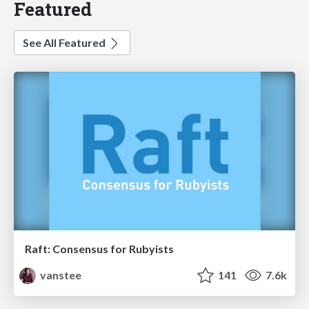
Featured
See All Featured
Raft: Consensus for Rubyists
vanstee
141
7.6k