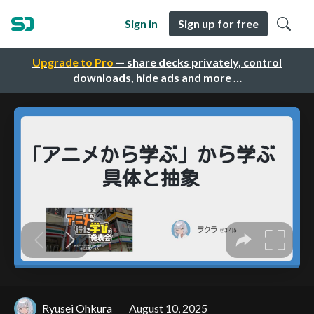
Sign in
Sign up for free
Upgrade to Pro
— share decks privately, control
downloads, hide ads and more …
Ryusei Ohkura
August 10, 2025