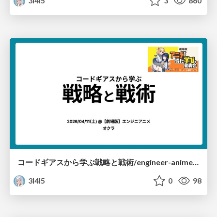
3l4l5
3
860
コードギアスから学ぶ戦略と戦術/engineer-anime-2026-04-11
3l4l5
0
98