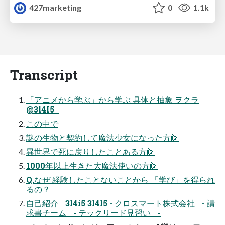
427marketing
0
1.1k
Transcript
「アニメから学ぶ」から学ぶ 具体と抽象 ヲクラ
@3l4I5
この中で
謎の生物と契約して魔法少女になった方🙋
異世界で死に戻りしたことある方🙋
1000年以上生きた大魔法使いの方🙋
Q.なぜ 経験したことないことから 「学び」を得られ
るの？
自己紹介 3l4i5 3l4l5 - クロスマート株式会社 - 請
求書チーム - テックリード見習い -