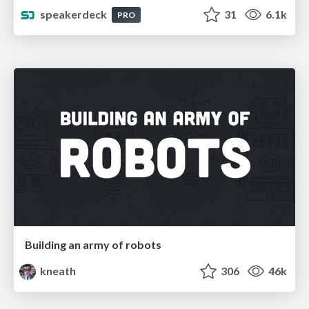
speakerdeck
31
6.1k
PRO
Building an army of robots
kneath
306
46k