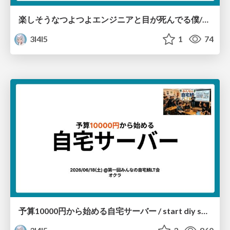
楽しそうなつよつよエンジニアと目が死んでる僕/A brilliant engineer having a blast, and dead-eyed me.
3l4l5
1
74
予算10000円から始める自宅サーバー / start diy server with in 10000 yen