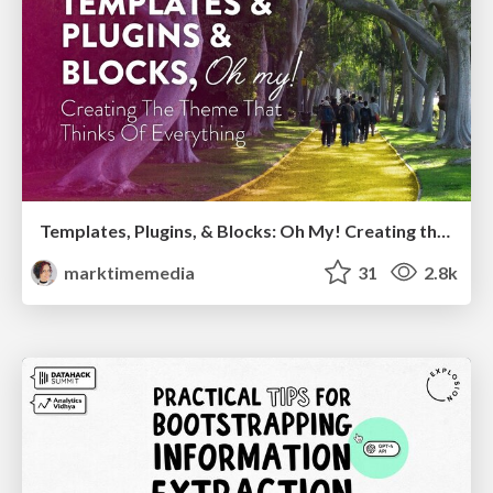
Templates, Plugins, & Blocks: Oh My! Creating the theme that thinks of everything
marktimemedia
31
2.8k