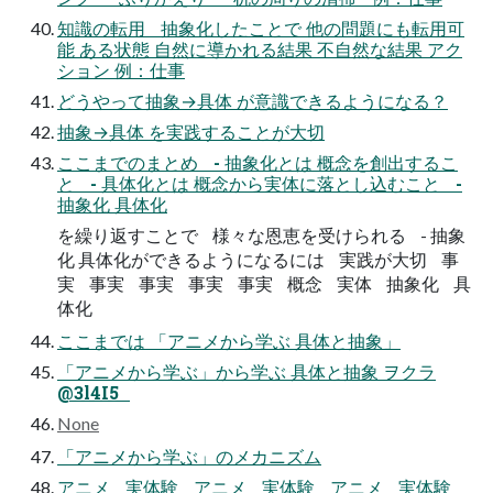
知識の転用 抽象化したことで 他の問題にも転用可
能 ある状態 自然に導かれる結果 不自然な結果 アク
ション 例：仕事
どうやって抽象→具体 が意識できるようになる？
抽象→具体 を実践することが大切
ここまでのまとめ - 抽象化とは 概念を創出するこ
と - 具体化とは 概念から実体に落とし込むこと -
抽象化 具体化
を繰り返すことで 様々な恩恵を受けられる - 抽象
化 具体化ができるようになるには 実践が大切 事
実 事実 事実 事実 事実 概念 実体 抽象化 具
体化
ここまでは 「アニメから学ぶ 具体と抽象」
「アニメから学ぶ」から学ぶ 具体と抽象 ヲクラ
@3l4I5
None
「アニメから学ぶ」のメカニズム
アニメ 実体験 アニメ 実体験 アニメ 実体験