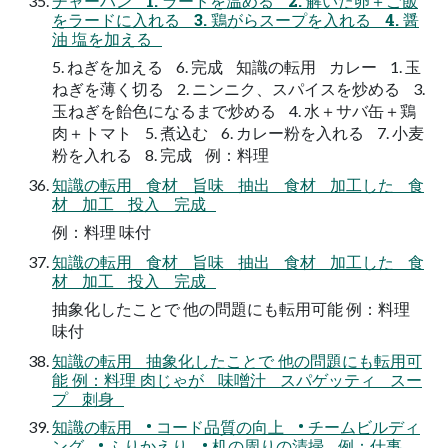
チャーハン 1. ラードを温める 2. 解いた卵＋ご飯
をラードに入れる 3. 鶏がらスープを入れる 4. 醤
油 塩を加える
5. ねぎを加える 6. 完成 知識の転用 カレー 1. 玉
ねぎを薄く切る 2. ニンニク、スパイスを炒める 3.
玉ねぎを飴色になるまで炒める 4. 水＋サバ缶＋鶏
肉＋トマト 5. 煮込む 6. カレー粉を入れる 7. 小麦
粉を入れる 8. 完成 例：料理
知識の転用 食材 旨味 抽出 食材 加工した 食
材 加工 投入 完成
例：料理 味付
知識の転用 食材 旨味 抽出 食材 加工した 食
材 加工 投入 完成
抽象化したことで 他の問題にも転用可能 例：料理
味付
知識の転用 抽象化したことで 他の問題にも転用可
能 例：料理 肉じゃが 味噌汁 スパゲッティ スー
プ 刺身
知識の転用 • コード品質の向上 • チームビルディ
ング • ふりかえり • 机の周りの清掃 例：仕事