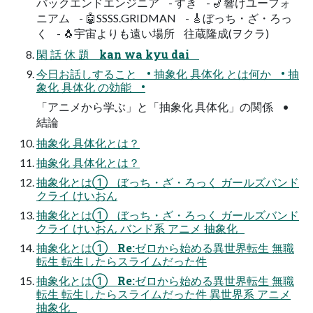
バックエンドエンジニア - すき - 🎷響けユーフォ
ニアム - 🤖SSSS.GRIDMAN - 🎸ぼっち・ざ・ろっ
く - 🐧宇宙よりも遠い場所 往蔵隆成(ヲクラ)
閑 話 休 題 kan wa kyu dai
今日お話しすること • 抽象化 具体化 とは何か • 抽
象化 具体化 の効能 •
「アニメから学ぶ」と「抽象化 具体化」の関係 •
結論
抽象化 具体化とは？
抽象化 具体化とは？
抽象化とは① ぼっち・ざ・ろっく ガールズバンド
クライ けいおん
抽象化とは① ぼっち・ざ・ろっく ガールズバンド
クライ けいおん バンド系 アニメ 抽象化
抽象化とは① Re:ゼロから始める異世界転生 無職
転生 転生したらスライムだった件
抽象化とは① Re:ゼロから始める異世界転生 無職
転生 転生したらスライムだった件 異世界系 アニメ
抽象化