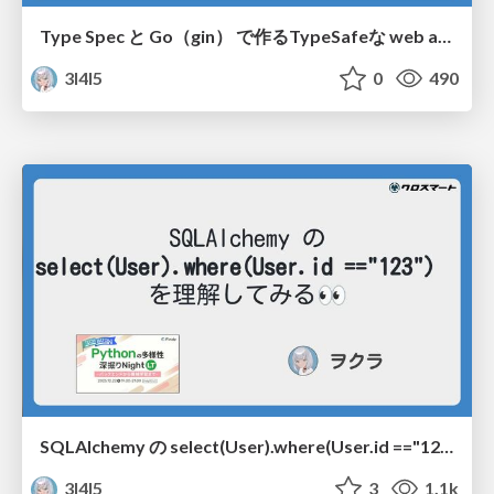
Type Spec と Go（gin） で作るTypeSafeな web api/Craete type safe web api with typespec and go
3l4l5
0
490
SQLAlchemy の select(User).where(User.id =="123") を理解してみる/sqlalchemy deep dive
3l4l5
3
1.1k