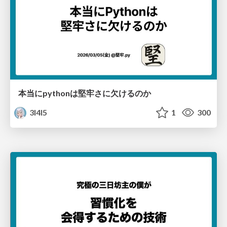
本当にpythonは堅牢さに欠けるのか
3l4l5
1
300