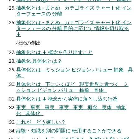
抽象化とは - まとめ カテゴライズ チャート化 イン
ターフェースの 分離
抽象化とは - まとめ カテゴライズ チャート化 イン
ターフェースの 分離 目的に応じて 情報を切り取る
↓
概念の創出
抽象化とは ↓ 概念を作り出すこと
抽象化 具体化とは？
具体化とは ミッション ビジョン バリュー 抽象 具
体
具体化とは 下にいくほど 現実世界に近づく ミ
ッション ビジョン バリュー 抽象 具体
具体化とは ↓ 概念から実体に落とし込む行為
事実 事実 事実 事実 事実 概念 実体 抽象
化 具体化
これが どう嬉しい？
経験・知識を別の問題に 転用することができる