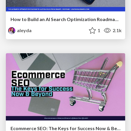
How to Build an AI Search Optimization Roadmap - Criteria and Steps to Take #SEOIRL
aleyda
1
2.1k
Ecommerce SEO: The Keys for Success Now & Beyond - #SERPConf2024