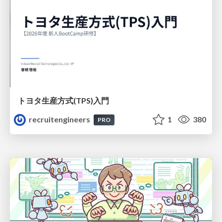
トヨタ⽣産⽅式(TPS)⼊⾨
recruitengineers
1
380
PRO