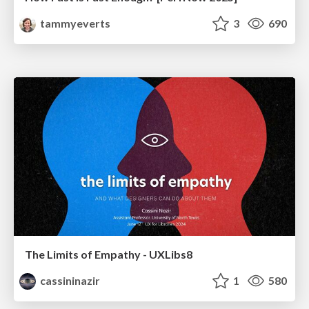
tammyeverts
3
690
The Limits of Empathy - UXLibs8
cassininazir
1
580