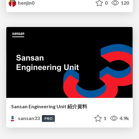
henjin0
0
120
Sansan Engineering Unit 紹介資料
sansan33
1
4.9k
PRO