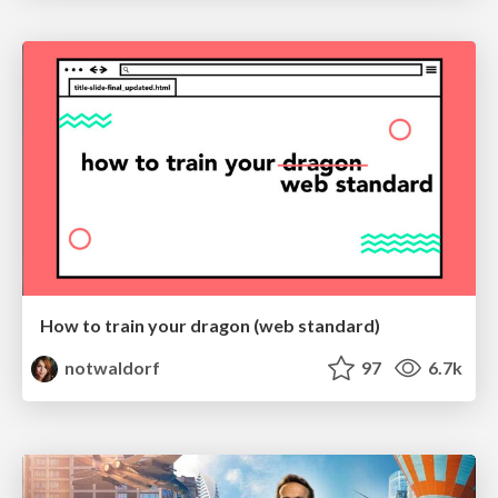
How to train your dragon (web standard)
notwaldorf
97
6.7k