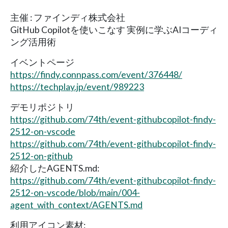
主催 : ファインディ株式会社
GitHub Copilotを使いこなす 実例に学ぶAIコーディ
ング活用術
イベントページ
https://findy.connpass.com/event/376448/
https://techplay.jp/event/989223
デモリポジトリ
https://github.com/74th/event-githubcopilot-findy-
2512-on-vscode
https://github.com/74th/event-githubcopilot-findy-
2512-on-github
紹介したAGENTS.md:
https://github.com/74th/event-githubcopilot-findy-
2512-on-vscode/blob/main/004-
agent_with_context/AGENTS.md
利用アイコン素材: