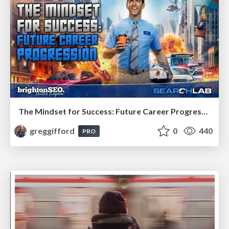
The Mindset for Success: Future Career Progression
greggifford
0
440
PRO