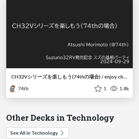
CH32Vシリーズを楽しもう(74thの場合) / enjoy ch32v series
74th
1
1.8k
Other Decks in Technology
See All in Technology