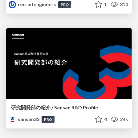
recruitengineers
1
310
PRO
研究開発部の紹介 / Sansan R&D Profile
sansan33
4
24k
PRO