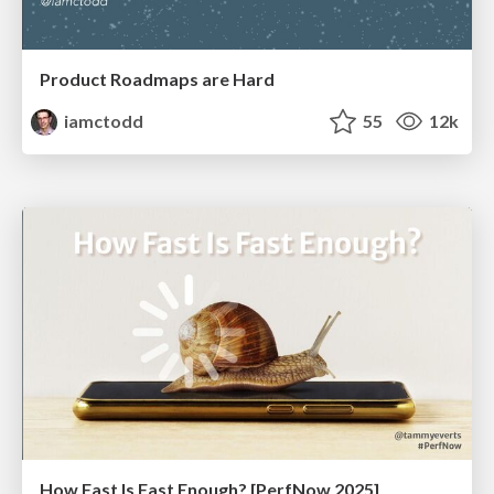
Product Roadmaps are Hard
iamctodd
55
12k
How Fast Is Fast Enough? [PerfNow 2025]