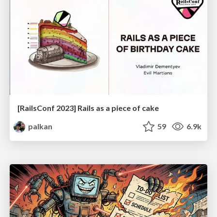
[RailsConf 2023] Rails as a piece of cake
palkan
59
6.9k