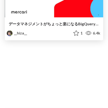
データマネジメントがちょっと楽になるBigQuery監査ログの使い方
__hiza__
1
6.4k