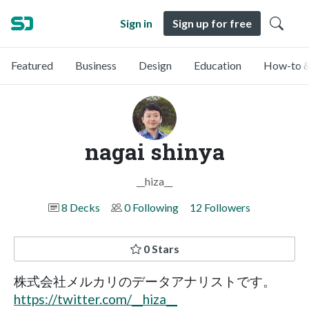
Sign in
Sign up for free
Featured
Business
Design
Education
How-to &
nagai shinya
__hiza__
8 Decks
0 Following
12 Followers
0 Stars
株式会社メルカリのデータアナリストです。
https://twitter.com/__hiza__