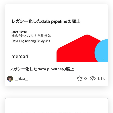
レガシー化したdata pipelineの廃止
__hiza__
0
1.1k