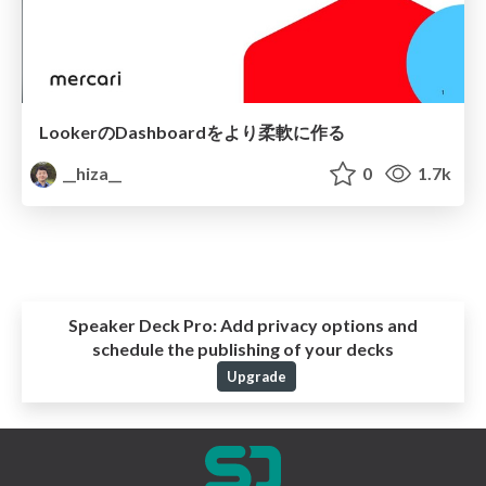
LookerのDashboardをより柔軟に作る
__hiza__
0
1.7k
Speaker Deck Pro:
Add privacy options and
schedule the publishing of your decks
Upgrade