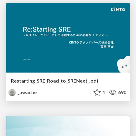
Restarting_SRE_Road_to_SRENext_.pdf
_awache
1
690