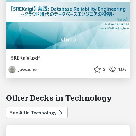
SREKaigi.pdf
_awache
3
10k
Other Decks in Technology
See All in Technology