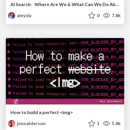
AI Search: Where Are We & What Can We Do About It?
aleyda
0
7.8k
How to build a perfect <img>
jonoalderson
1
5.8k