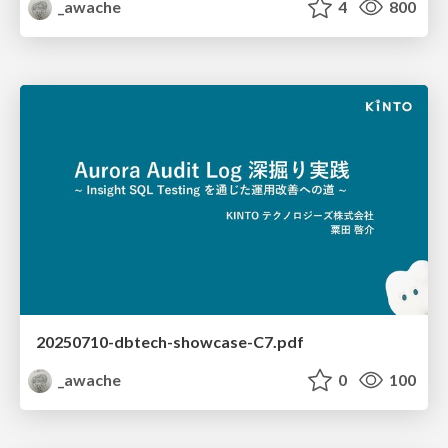
_awache
4
800
20250710-dbtech-showcase-C7.pdf
_awache
0
100