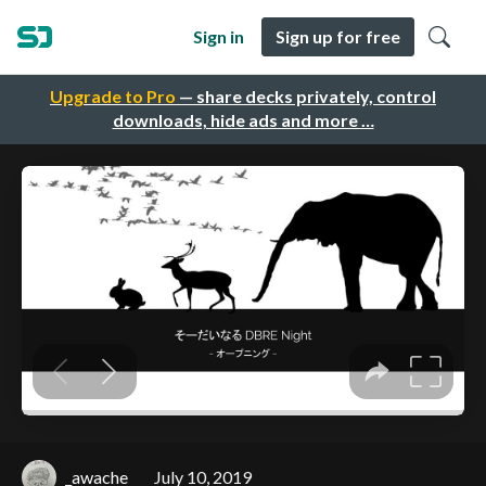
Sign in
Sign up for free
Upgrade to Pro
— share decks privately, control
downloads, hide ads and more …
_awache
July 10, 2019