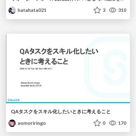
hatahata021
3
310
QAタスクをスキル化したいときに考えること
aomoriringo
0
170