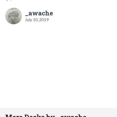
_awache
July 10, 2019
More Decks by _awache