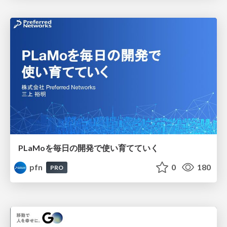
PLaMoを毎日の開発で使い育てていく
pfn
0
180
PRO