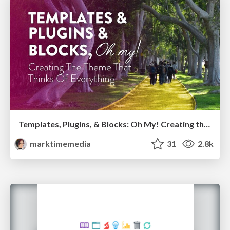
Templates, Plugins, & Blocks: Oh My! Creating the theme that thinks of everything
marktimemedia
31
2.8k