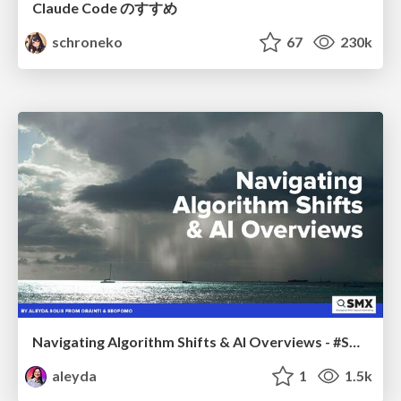
Claude Code のすすめ
schroneko
67
230k
Navigating Algorithm Shifts & AI Overviews - #SMXNext
aleyda
1
1.5k