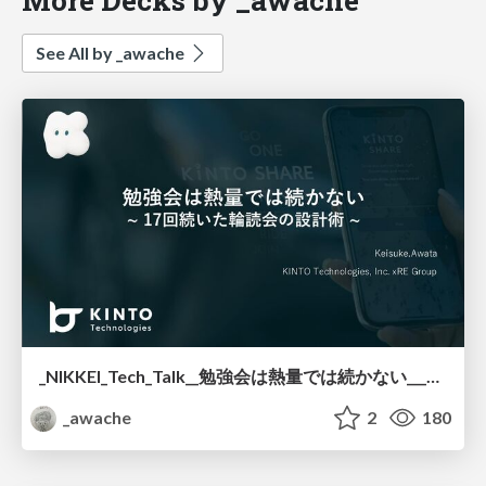
See All by _awache
_NIKKEI_Tech_Talk__勉強会は熱量では続かない___17回続いた輪読会の設計術.pdf
_awache
2
180