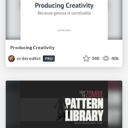
Producing Creativity
orderedlist
348
40k
PRO