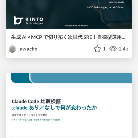
生成 AI × MCP で切り拓く次世代 SRE！自律型運用への挑戦と開発者体験の進化
_awache
1
1.4k