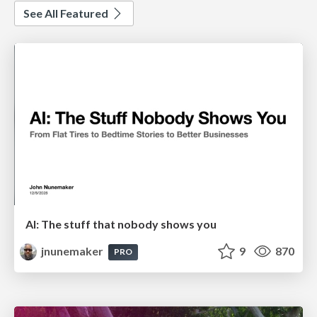
See All Featured
AI: The stuff that nobody shows you
jnunemaker
9
870
PRO