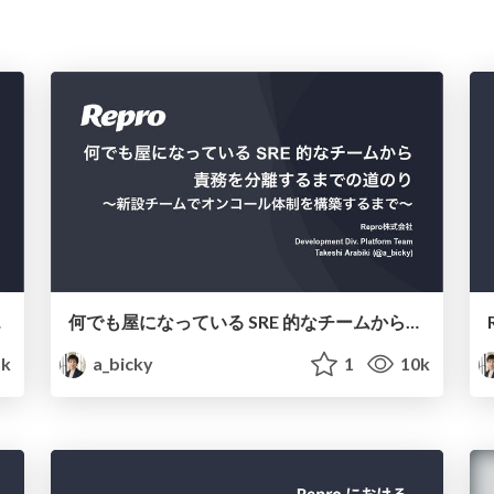
etup #6
何でも屋になっている SRE 的なチームから責務を分離するまでの道のり 〜新設チームでオンコール体制を構築するまで〜 / SRE Lounge #15
5k
a_bicky
1
10k