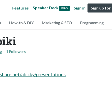
Speaker Deck
Features
Sign in
Sign up for
PRO
n
How-to & DIY
Marketing & SEO
Programming
iki
ng
1 Followers
share.net/abicky/presentations