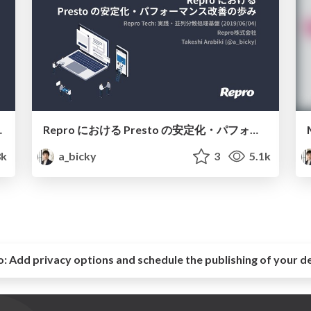
 Lounge #11
Repro における Presto の安定化・パフォーマンス改善の歩み / Repro Tech Meetup #9
8k
a_bicky
3
5.1k
o:
Add privacy options and schedule the publishing of your d