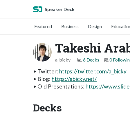
Speaker Deck
Featured
Business
Design
Educatio
Takeshi Arab
a_bicky
6 Decks
0 Followi
• Twitter:
https://twitter.com/a_bicky
• Blog:
https://abicky.net/
• Old Presentations:
https://www.slide
Decks