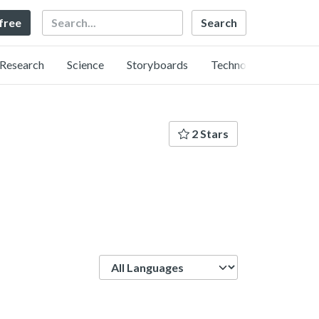
Search
 free
Research
Science
Storyboards
Technology
2 Stars
Language