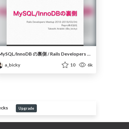
MySQL/InnoDB の裏側 / Rails Developers Meetup 2018 Day 1
a_bicky
10
6k
ecks
Upgrade