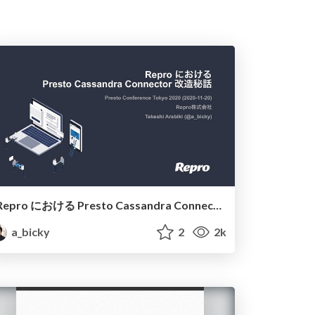
Repro における Presto Cassandra Connector 改造秘話 / Presto Conference Tokyo 2020
a_bicky
2
2k