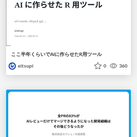
ここ半年くらいでAIに作らせたR用ツール
eitsupi
0
360