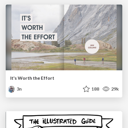
It's Worth the Effort
3n
188
29k