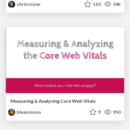
chriscoyier
163
24k
Measuring & Analyzing Core Web Vitals
bluesmoon
9
950