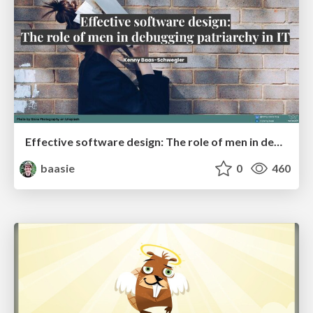
Effective software design: The role of men in debugging patriarchy in IT @ Voxxed Days AMS
baasie
0
460