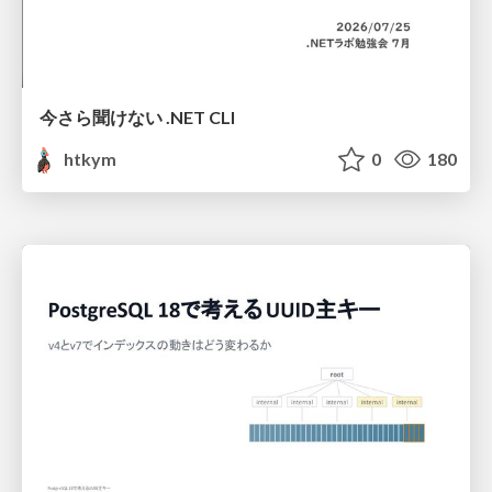
今さら聞けない .NET CLI
htkym
0
180