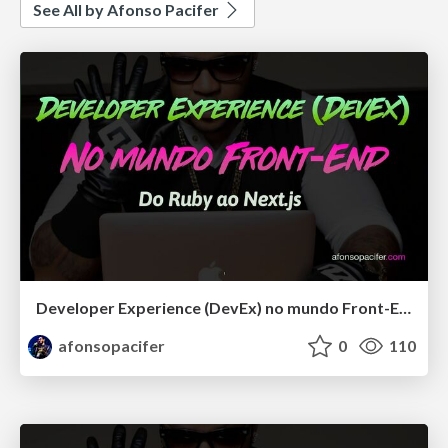
See All by Afonso Pacifer
Developer Experience (DevEx) no mundo Front-End: Do Ruby ao Next.js
afonsopacifer
0
110