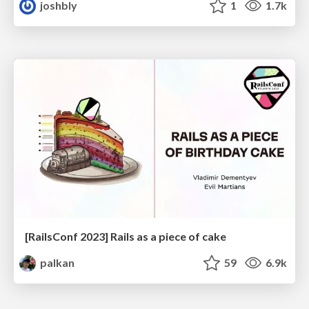
joshbly
1
1.7k
[RailsConf 2023] Rails as a piece of cake
palkan
59
6.9k