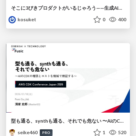
そこに3びきプロダクトがいるじゃろう——生成AI時代における“価値が届かない理由”の構造
kosuket
0
400
型も通る、synthも通る、それでも危ない 〜AIのCDKの権限とコストを機械で検証する〜 / It Passes Type Checks, It Passes Synth Checks, but It’s Still Risky — Automatically Verifying Permissions and Costs in AI’s CDK —
seike460
1
520
PRO