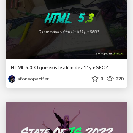
HTML 5.3: O que existe além de a11y e SEO?
afonsopacifer
0
220