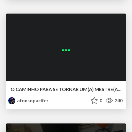
O CAMINHO PARA SE TORNAR UM(A) MESTRE(A) DOS ESTILOS COM CSS LV 5.
afonsopacifer
0
240