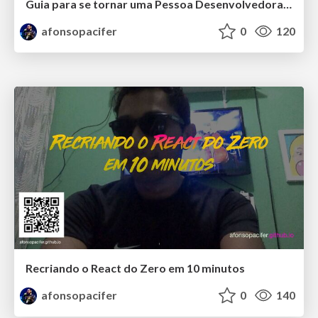
Guia para se tornar uma Pessoa Desenvolvedora Front-end Especialista
afonsopacifer
0
120
Recriando o React do Zero em 10 minutos
afonsopacifer
0
140