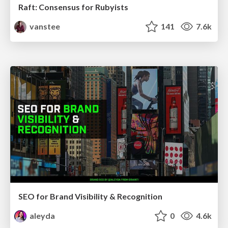
Raft: Consensus for Rubyists
vanstee
141
7.6k
SEO for Brand Visibility & Recognition
aleyda
0
4.6k