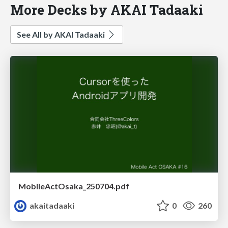
More Decks by AKAI Tadaaki
See All by AKAI Tadaaki
MobileActOsaka_250704.pdf
akaitadaaki
0
260