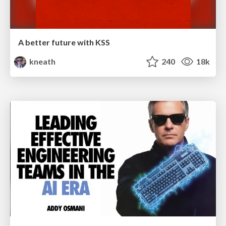
A better future with KSS
kneath
240
18k