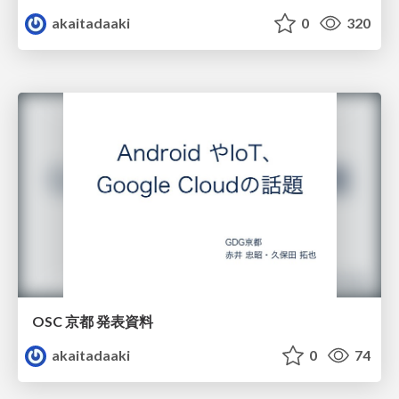
akaitadaaki
0
320
OSC 京都 発表資料
akaitadaaki
0
74