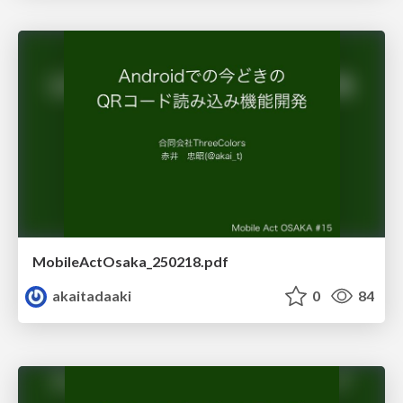
MobileActOsaka_250218.pdf
akaitadaaki
0
84