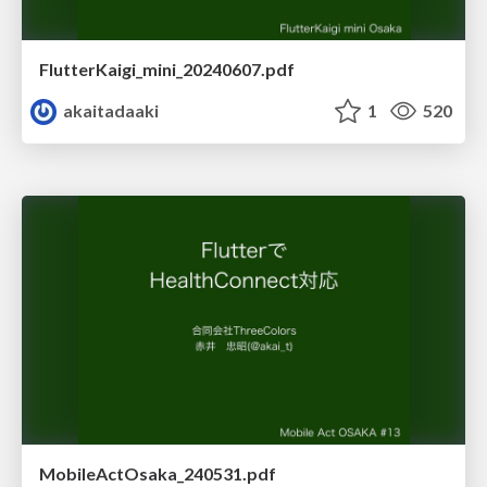
FlutterKaigi_mini_20240607.pdf
akaitadaaki
1
520
MobileActOsaka_240531.pdf