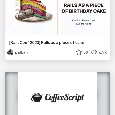
[RailsConf 2023] Rails as a piece of cake
palkan
59
6.9k