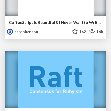
CoffeeScript is Beautiful & I Never Want to Write Plain JavaScript Again
sstephenson
162
16k