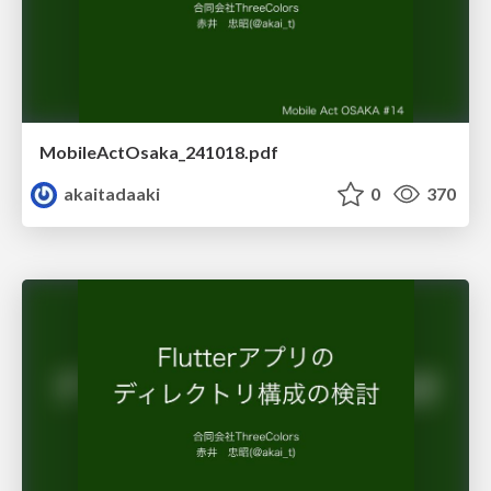
MobileActOsaka_241018.pdf
akaitadaaki
0
370