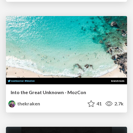
Into the Great Unknown - MozCon
thekraken
41
2.7k