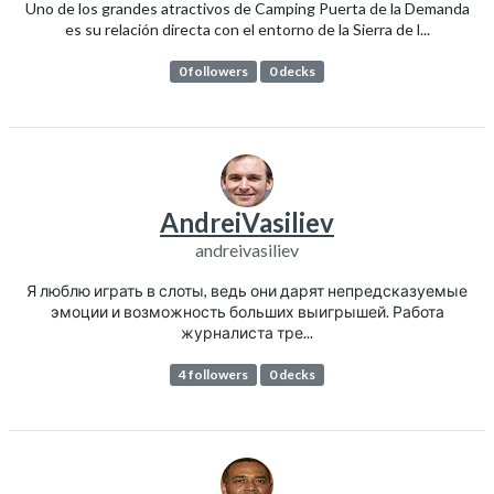
Uno de los grandes atractivos de Camping Puerta de la Demanda
es su relación directa con el entorno de la Sierra de l...
0 followers
0 decks
AndreiVasiliev
andreivasiliev
Я люблю играть в слоты, ведь они дарят непредсказуемые
эмоции и возможность больших выигрышей. Работа
журналиста тре...
4 followers
0 decks