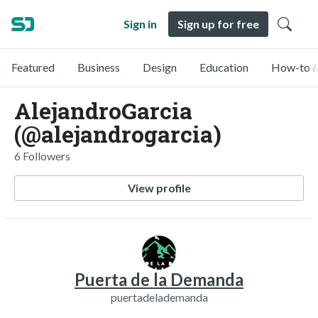
Sign in
Sign up for free
Featured
Business
Design
Education
How-to &
AlejandroGarcia
(@alejandrogarcia)
6 Followers
View profile
Puerta de la Demanda
puertadelademanda