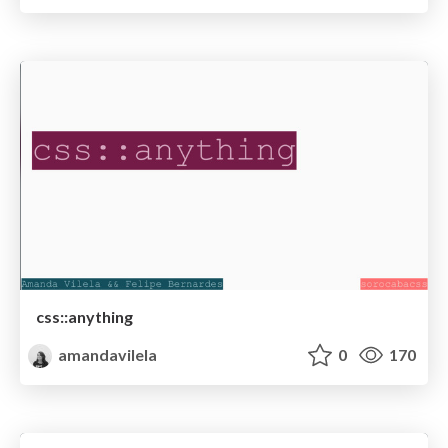
css::anything
amandavilela
0
170