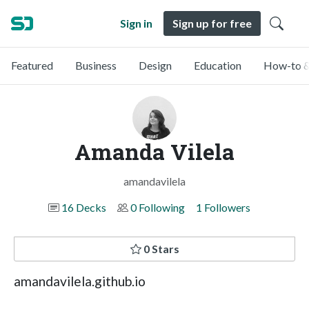
Sign in
Sign up for free
Featured
Business
Design
Education
How-to &
Amanda Vilela
amandavilela
16 Decks
0 Following
1 Followers
0 Stars
amandavilela.github.io