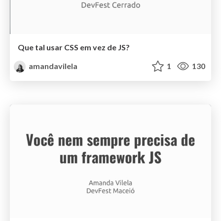
Que tal usar CSS em vez de JS?
amandavilela
1
130