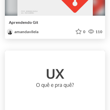
Aprendendo Git
amandavilela
0
110