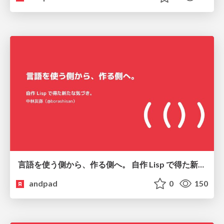
言語を使う側から、作る側へ。 自作 Lisp で得た新たな気づき。
andpad
0
150