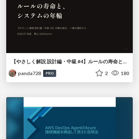
【やさしく解説 設計編・中級 #4】ルールの寿命と、システムの年輪
panda728
2
180
PRO