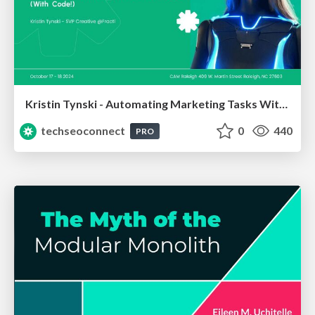
Kristin Tynski - Automating Marketing Tasks With AI
techseoconnect
0
440
PRO