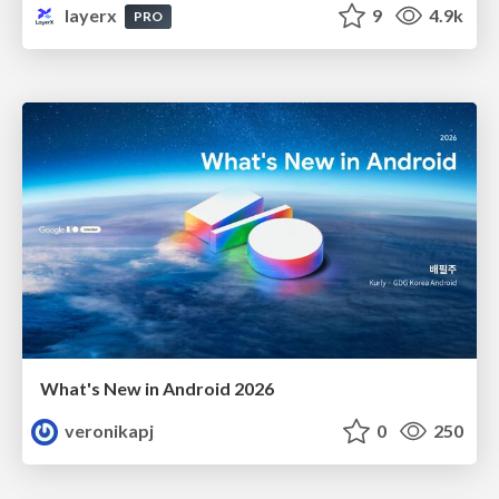
layerx
9
4.9k
PRO
What's New in Android 2026
veronikapj
0
250