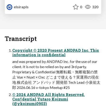
elsirapls
0
320
Transcript
Copyright © 2020 Present ANDPAD Inc. This
information is confidential
and was prepared by ANDPAD Inc. for the use of our
client. It is not to be relied on by and 3rd party.
Proprietary & Confidential 無断転載・無断複製の禁
止 Vue × Nuxt × Oxc どこまで使える？実運用の現在
地 株式会社 アンドパッド 開発部 Tech Lead 小泉佑太
郎 2026.06.16 v-tokyo Meetup #25
© 2024 ANDPAD All Rights Reserved.
Conﬁdential Yutaro Koizumi
(@ykoizumi0903)