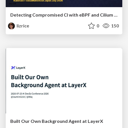
Detecting Compromised CI with eBPF and Cilium Tetragon
lizrice
0
150
Built Our Own Background Agent at LayerX