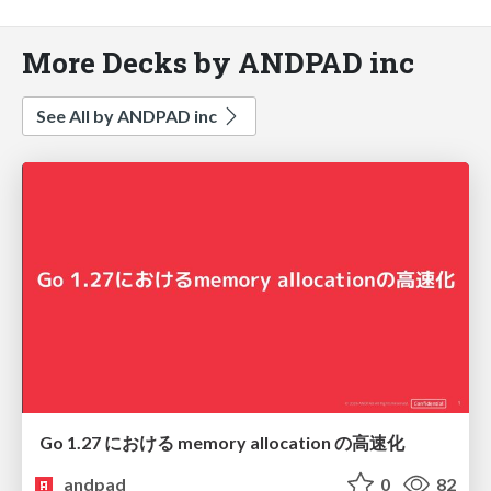
More Decks by ANDPAD inc
See All by ANDPAD inc
Go 1.27 における memory allocation の高速化
andpad
0
82