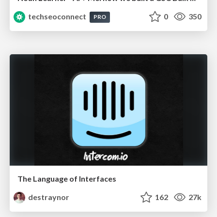
techseoconnect
0
350
PRO
The Language of Interfaces
destraynor
162
27k