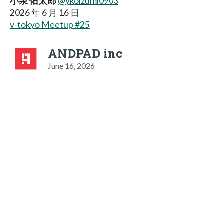
小泉 佑太郎
@ykoizumi0903
2026 年 6 月 16 日
v-tokyo Meetup #25
ANDPAD inc
June 16, 2026