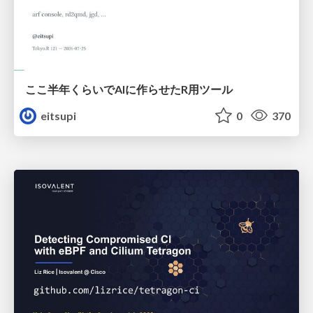
ここ半年くらいでAIに作らせたR用ツール
eitsupi
0
370