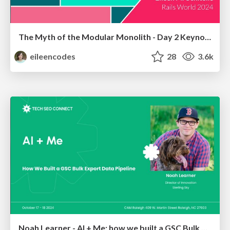
The Myth of the Modular Monolith - Day 2 Keynote - Rails World 2024
eileencodes
28
3.6k
Noah Learner - AI + Me: how we built a GSC Bulk Export data pipeline