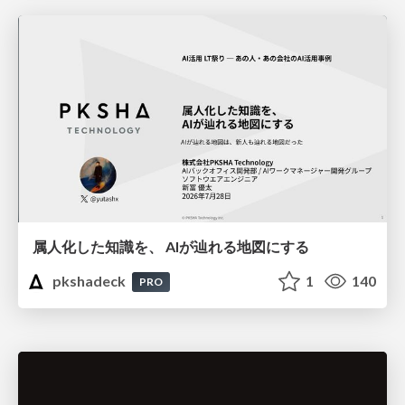
属人化した知識を、 AIが辿れる地図にする
pkshadeck
1
140
PRO