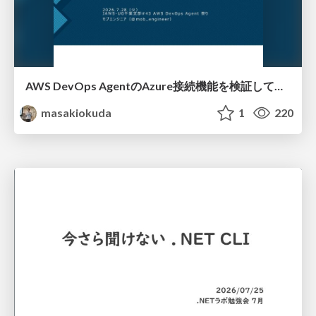
AWS DevOps AgentのAzure接続機能を検証して見えた活用法／Use Cases Verified for the AWS DevOps Agent's Azure Connectivity Feature
masakiokuda
1
220