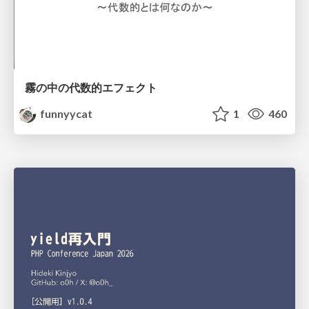
霧の中の代数的エフェクト
funnyycat
1
460