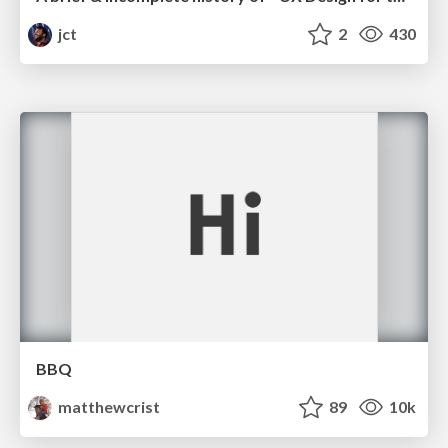
jct
2
430
BBQ
matthewcrist
89
10k