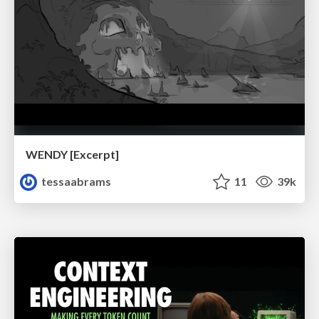
WENDY [Excerpt]
tessaabrams
11
39k