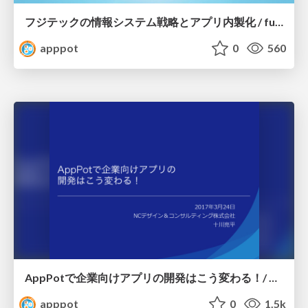
フジテックの情報システム戦略とアプリ内製化 / fujitec_mobile-app_in-house_development
apppot
0
560
AppPotで企業向けアプリの開発はこう変わる！/ Change Apps development style by AppPot
apppot
0
1.5k