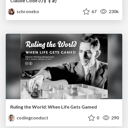
Claude Code のすすめ
schroneko
67
230k
Ruling the World: When Life Gets Gamed
codingconduct
0
290