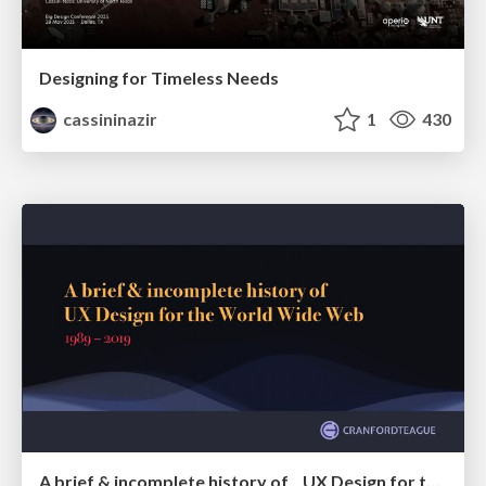
Designing for Timeless Needs
cassininazir
1
430
A brief & incomplete history of UX Design for the World Wide Web: 1989–2019