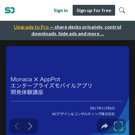
Sign in
Sign up for free
Upgrade to Pro
— share decks privately, control
downloads, hide ads and more …