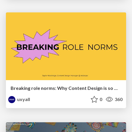
Breaking role norms: Why Content Design is so much more than writing copy - Taylor Woolridge
uxyall
0
360