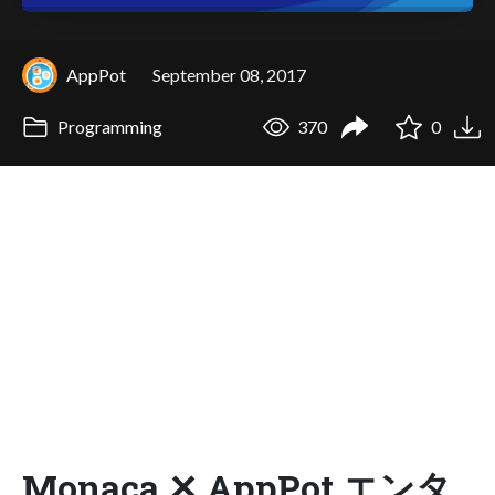
AppPot
September 08, 2017
Programming
370
0
Monaca ✕ AppPot エンタ