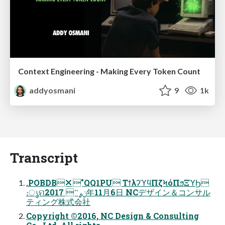
Context Engineering - Making Every Token Count
addyosmani
9
1k
Transcript
.POBDB✕"QQ1PU ΤϯλʔϓϥΠζϞόΠϧΞϓϦ
։ൃମݧߨ࠲ 2017年11⽉6⽇ NCデザイン＆コンサル
ティング株式会社
Copyright ©2016, NC Design & Consulting