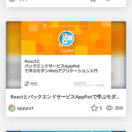
ReactとバックエンドサービスAppPotで学ぶモダンWebアプリケーション入門
apppot
1
350