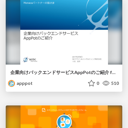
企業向けバックエンドサービスAppPotのご紹介 for Monacaパートナー勉強会 / Backend Service for Enterprise "AppPot"
apppot
0
510