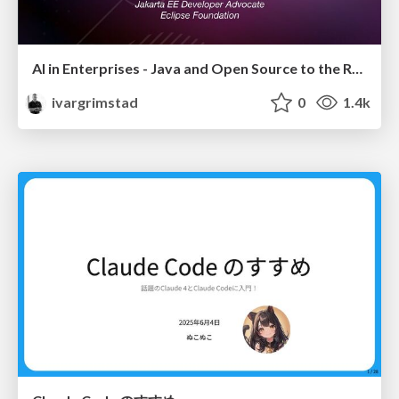
AI in Enterprises - Java and Open Source to the Rescue
ivargrimstad
0
1.4k