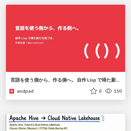
言語を使う側から、作る側へ。 自作 Lisp で得た新たな気づき。
andpad
0
150