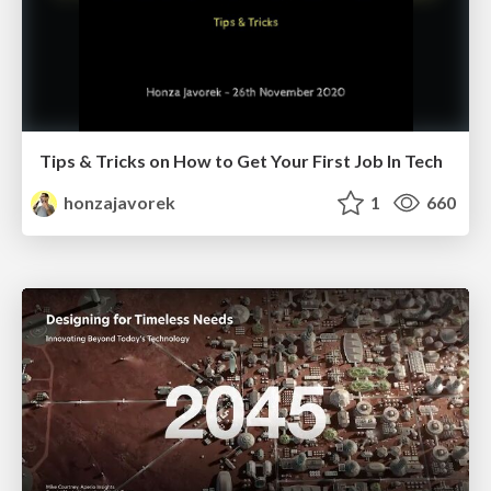
Tips & Tricks on How to Get Your First Job In Tech
honzajavorek
1
660