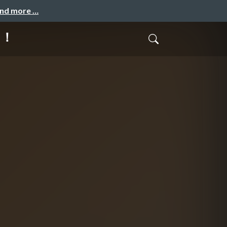
and more …
に！