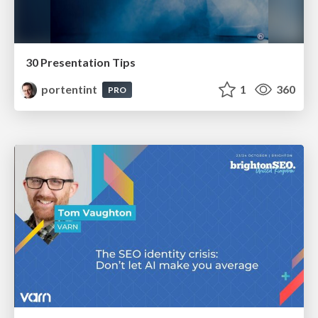
30 Presentation Tips
portentint
1
360
PRO