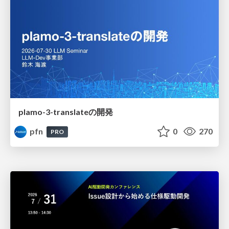
plamo-3-translateの開発
pfn
0
270
PRO