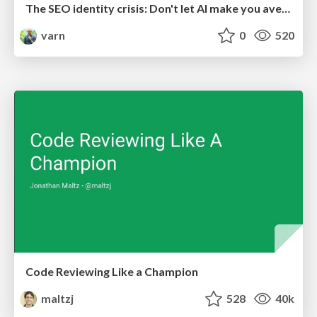
The SEO identity crisis: Don't let AI make you average
varn
0
520
Code Reviewing Like a Champion
maltzj
528
40k