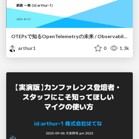
OTEPsで知るOpenTelemetryの未来 / Observability Conference Tokyo 2025
arthur1
0
1.3k