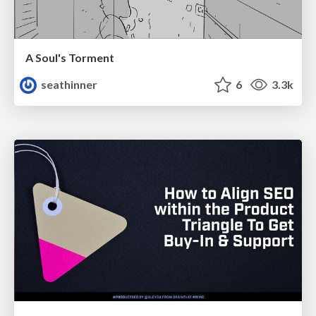
A Soul's Torment
seathinner
6
3.3k