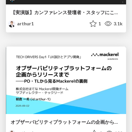
【実演版】カンファレンス登壇者・スタッフにこそ知ってほしいマイクの使い方 / 大吉祥寺.pm 2025
arthur1
1
3.1k
オブザーバビリティプラットフォームの企画からリリースまで──PO・TLから見るMackerelの裏側 / ”ユーザー体験”の起点となるUXとアプリ開発──トヨタ・Nissan・はてなのプロダクトと開発現場から見える、設計の多様なアプローチ【TECH DRIVERS Day1】