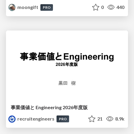
moongift
0
440
PRO
事業価値と Engineering 2026年度版
recruitengineers
21
8.9k
PRO