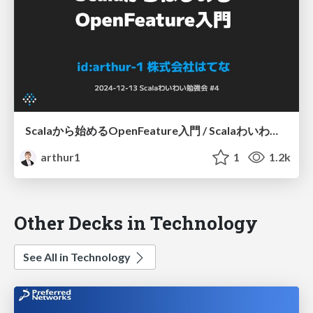
Scalaから始めるOpenFeature入門 / Scalaわいわい勉強会 #4
arthur1
1
1.2k
Other Decks in Technology
See All in Technology