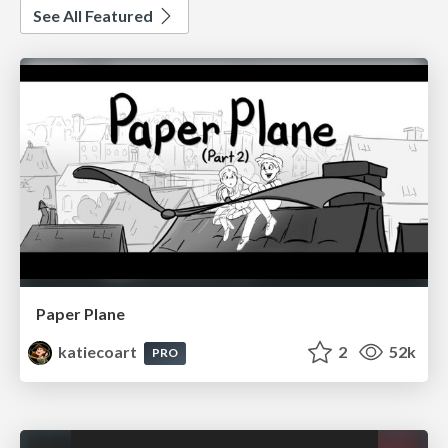
See All Featured
Paper Plane
katiecoart
2
52k
PRO