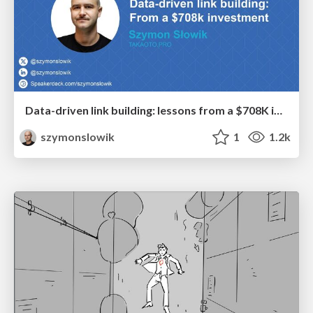
Data-driven link building: lessons from a $708K investment (BrightonSEO talk)
szymonslowik
1
1.2k