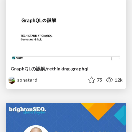
GraphQLの誤解/rethinking-graphql
sonatard
75
12k