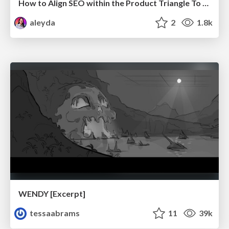
How to Align SEO within the Product Triangle To Get Buy-In & Support - #RIMC
aleyda
2
1.8k
WENDY [Excerpt]
tessaabrams
11
39k