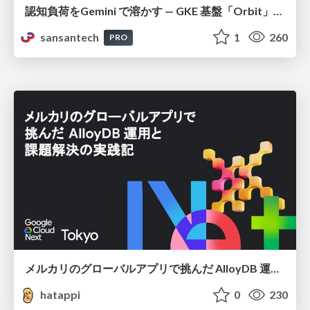
認知負荷をGemini で溶かす — GKE 基盤「Orbit」における AI エージェントの実践
sansantech
1
260
PRO
メルカリのグローバルアプリで挑んだ AlloyDB 運用と課題解決の実践記
hatappi
0
230