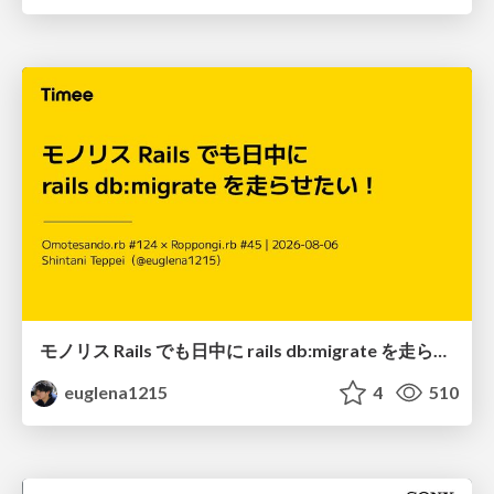
モノリス Rails でも日中に rails db:migrate を走らせたい！ / Daytime rails db:migrate on Monolithic Rails!
euglena1215
4
510