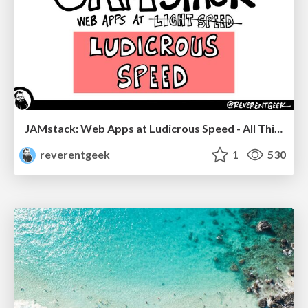
JAMstack: Web Apps at Ludicrous Speed - All Things Open 2022
reverentgeek
1
530