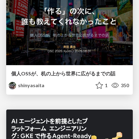
個人OSSが、机の上から世界に広がるまでの話
shinyasaita
1
350