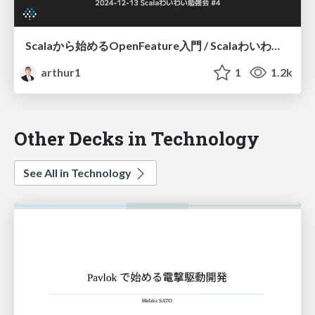
Scalaから始めるOpenFeature入門 / Scalaわいわい勉強会 #4
arthur1
1
1.2k
Other Decks in Technology
See All in Technology