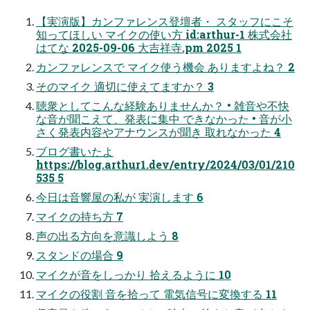
【実演版】カンファレンス登壇者・ スタッフにこそ
知ってほしい マイクの使い方 id:arthur-1 株式会社
はてな 2025-09-06 大吉祥寺.pm 2025 1
カンファレンスで マイク使う機会 ありますよね？ 2
そのマイク 適切に使えてますか？ 3
聴衆としてこんな経験ありませんか？ • 雑音や不快
な音が聞こえて、発表に集中 できなかった • 音が小
さく発表内容やアナウンスが聞き 取れなかった 4
ブログ書いたよ
https://blog.arthur1.dev/entry/2024/03/01/210
535 5
今日は音響屋の私が 実演します 6
マイクの持ち方 7
声の出る方向を意識しよう 8
スタンドの場合 9
マイクが音をしっかり 拾えるように 10
マイクの役割 音を拾って 電気信号に変換する 11