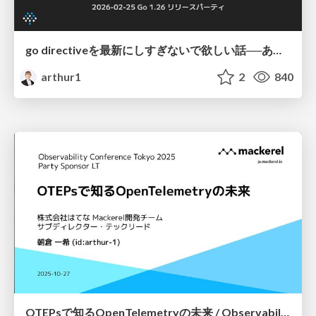
go directiveを最新にしすぎないで欲しい話──あるいは、Go 1.26からgo mod initで作られるgo directiveの値が変わる話 / Go 1.26 リリースパーティ
arthur1
2
840
OTEPsで知るOpenTelemetryの未来 / Observability Conference Tokyo 2025