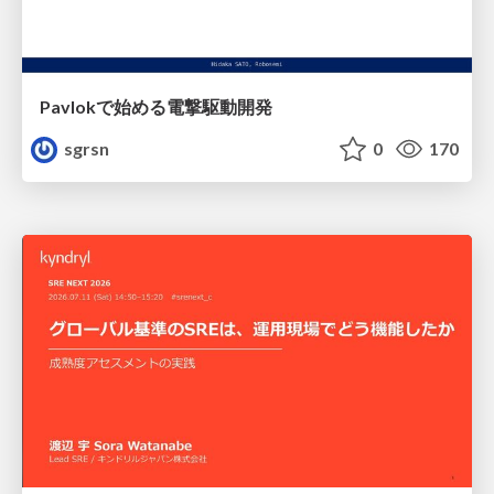
Pavlokで始める電撃駆動開発
sgrsn
0
170