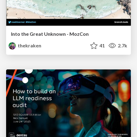
Into the Great Unknown - MozCon
thekraken
41
2.7k