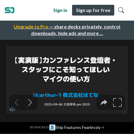
Sign in
Sign up for free
Upgrade to Pro
— share decks privately, control
downloads, hide ads and more …
·
Ship Features Fearlessly
→
SPONSORED