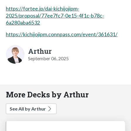
https://fortee.jp/dai-kichijojipm-
2025/proposal/77ee7fc7-0e15-4f1c-b78c-
6a280aba6532
https://kichijojipm.connpass.com/event/361631/
Arthur
September 06, 2025
More Decks by Arthur
See All by Arthur