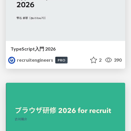
TypeScript入門 2026
recruitengineers
2
390
PRO