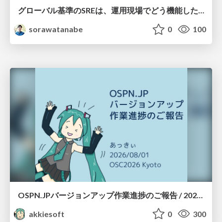
グローバル基準のSREは、運用現場でどう機能したか：成熟度アセスメントの実践 ／ SRE NEXT 2026
sorawatanabe
0
100
OSPN.JPバージョンアップ作業進捗のご報告 / 20260801-osc26kyoto
akkiesoft
0
300