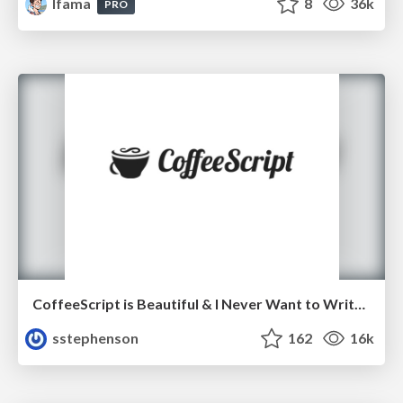
lfama
8
36k
PRO
CoffeeScript is Beautiful & I Never Want to Write Plain JavaScript Again
sstephenson
162
16k