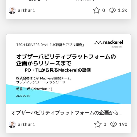
arthur1
0
1.3k
オブザーバビリティプラットフォームの企画からリリースまで──PO・TLから見るMackerelの裏側 / ”ユーザー体験”の起点となるUXとアプリ開発──トヨタ・Nissan・はてなのプロダクトと開発現場から見える、設計の多様なアプローチ【TECH DRIVERS Day1】
arthur1
0
190