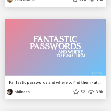
Fantastic passwords and where to find them - at NoRuKo
philnash
52
3.8k