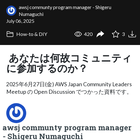
awsj communty program manager - Shigeru
Numaguchi
July 06, 2025
How-to & DIY
420
3
あなたは何故コミュニティ
に参加するのか？
2025年6月27日(金) AWS Japan Community Leaders
Meetup の Open Discussion でつかった資料です。
awsj communty program manager
- Shigeru Numaguchi