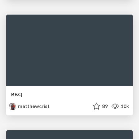
BBQ
matthewcrist
89
10k