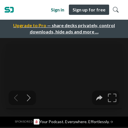
Sign in
Sign up for free
Upgrade to Pro
— share decks privately, control
downloads, hide ads and more …
·
Your Podcast. Everywhere. Effortlessly.
→
SPONSORED