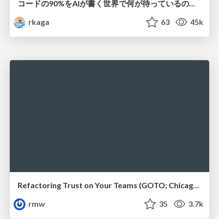
コードの90%をAIが書く世界で何が待っているのか / What awaits us in a world where 90% of the code is written by AI
rkaga
63
45k
Refactoring Trust on Your Teams (GOTO; Chicago 2020)
rmw
35
3.7k