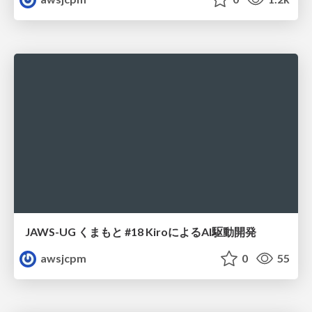
JAWS-UG くまもと #18 KiroによるAI駆動開発
awsjcpm
0
55