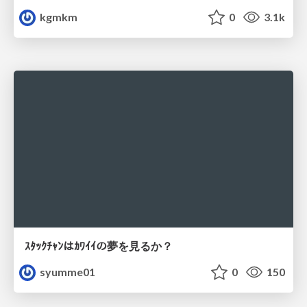
kgmkm
0
3.1k
ｽﾀｯｸﾁｬﾝはｶﾜｲｲの夢を見るか？
syumme01
0
150