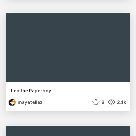
Leo the Paperboy
mayatellez
8
2.1k