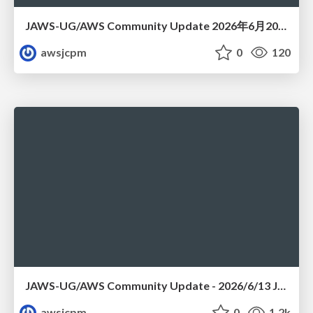
JAWS-UG/AWS Community Update 2026年6月20日JAWS-UG FUKUOKA #26 JAWS DAYS 2026 re:Cap! おつかれせいけしろー
awsjcpm
0
120
JAWS-UG/AWS Community Update - 2026/6/13 JAWS-UG TOHOKU 仙台
awsjcpm
0
1.2k