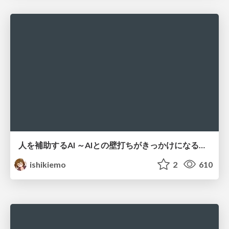
人を補助するAI ～AIとの壁打ちがきっかけになる～ #共創AIミートアップ
ishikiemo
2
610