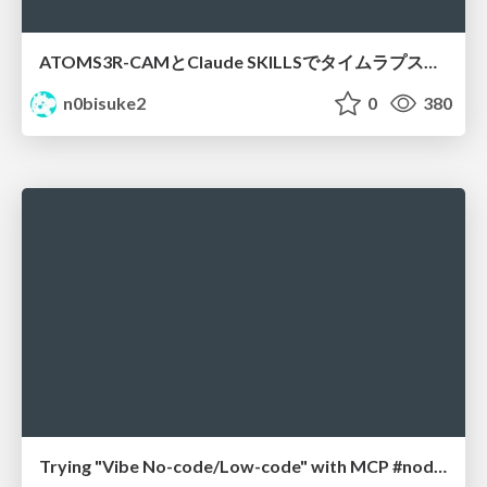
ATOMS3R-CAMとClaude SKILLSでタイムラプスチャレンジ #iotlt
n0bisuke2
0
380
Trying "Vibe No-code/Low-code" with MCP #noderedjp