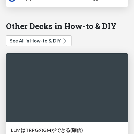
Other Decks in How-to & DIY
See All in How-to & DIY
LLMはTRPGのGMができる(確信)