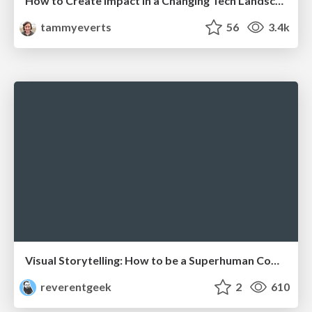
How to Create Impact in a Changing Tech Landscape [PerfNow 2023]
tammyeverts
56
3.4k
Visual Storytelling: How to be a Superhuman Communicator
reverentgeek
2
610