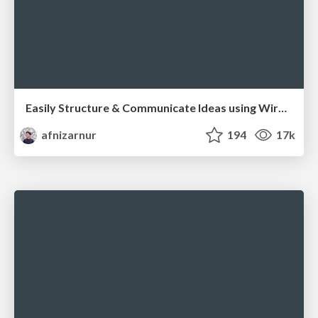
Easily Structure & Communicate Ideas using Wireframe
afnizarnur
194
17k