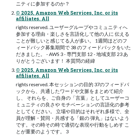
ニティに参加するのか？
© 2025, Amazon Web Services, Inc. or its
affiliates. All
rights reserved. ユーザーグループやコミュニティへ
参加する理由・楽しさを言語化して他の人に 伝える
ことが難しいと感じてる人が多い。 1週間ほどのフ
ィードバック募集期間で 38 のフィードバックをいた
だきました。 - AWS 3 - 専門支部 12 - 地域支部 23 あ
りがとうございます！ 本質問の経緯
© 2025, Amazon Web Services, Inc. or its
affiliates. All
rights reserved. 本セッションの目的 37のフィードバ
ックから、共通したワードや文脈をまとめて紹介
し、 それらを、ご自身の「言葉」としてユーザーコ
ミュニティの良さや モチベーションの言語化の参考
としてください。 立場や目的はそれぞれ多様で、全
員が理解・賛同・共感する「銀の 弾丸」はないよう
です。その時その時で適切な表現や行動をしめす こ
とが重要のようです。 3