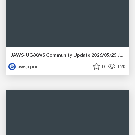
JAWS-UG/AWS Community Update 2026/05/25 JAWS-UG札幌 & 秋田コラボ会
awsjcpm
0
120