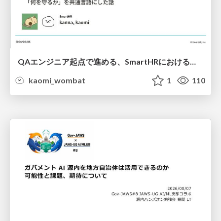
QAエンジニア起点で進める、SmartHRにおける信頼性向上について
kaomi_wombat
1
110