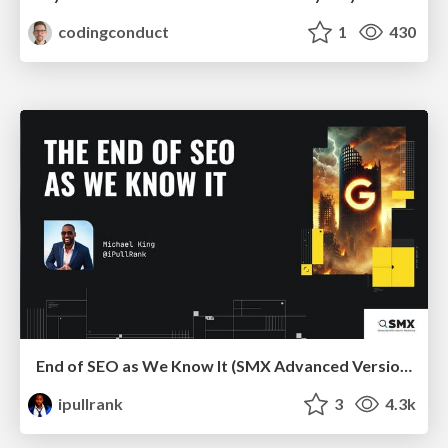
codingconduct
1
430
End of SEO as We Know It (SMX Advanced Version)
ipullrank
3
4.3k