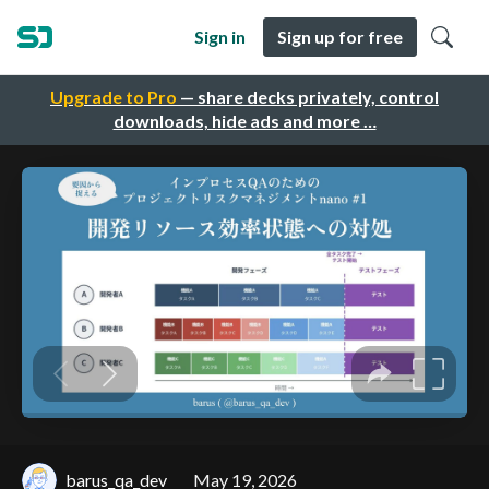
Sign in
Sign up for free
Upgrade to Pro
— share decks privately, control
downloads, hide ads and more …
barus_qa_dev
May 19, 2026