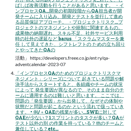
ばしば改善活動を行うことがあると思います。 ・イ
ンプロセスQA…開発の初期段階からQA担当者が開
発チームに入り込み、開発とテストを並行して進め
る品質保証アプローチ。 ・プロジェクトリスク...プ
ロジェクトのマネジメントや統制に関連するもの。
成果物の納期遅れ、スキル不足、社外サービス利用
時の社外の遅延など barus 「スクラムマスターを兼
任 して見えてきた、シフトレフトの ための立ち回り
とやってきたQAの
活動」 https://developers.freee.co.jp/ent ry/qa-
adventcalendar-2023-07
「インプロセスQAのためのプロジェクトリスクマ
ネジメント」シリーズについて 起きている問題や解
決手法からスタートすると、各組織やチームの状況
によって 発生要因が異なるので、そのまま自分のチ
ームに適用するのは難しいと思います。 ここでは、
問題の「発生要因」から出発して、なぜその体制や
状態だと問題が起こるのか という流れで扱っていき
ます。 • 例/ ◦ QAEの残業が多い...SWEに対して
QAEが少ない？1スプリントのタスクが多い？QAが
テスト以外の別 の作業を持っている？他のチームと
兼任している？etc…