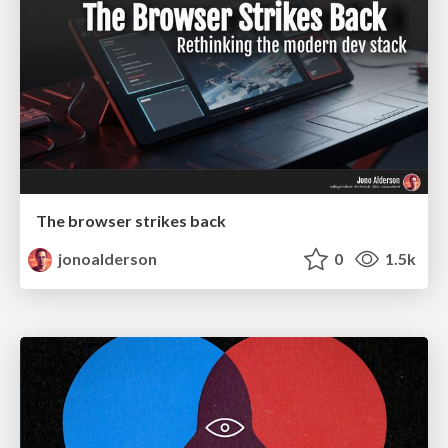
The browser strikes back
jonoalderson
0
1.5k