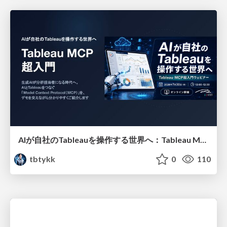
AIが自社のTableauを操作する世界へ：Tableau MCP超入門
tbtykk
0
110