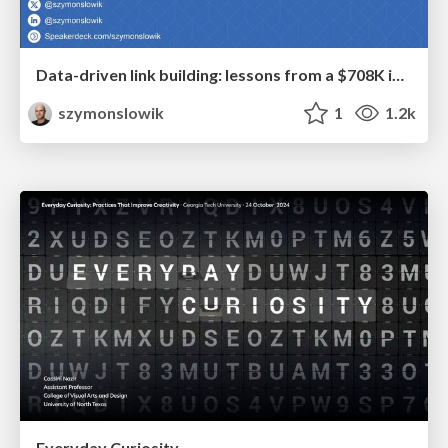
Data-driven link building: lessons from a $708K investment (BrightonSEO talk)
szymonslowik
1
1.2k
Everyday Curiosity