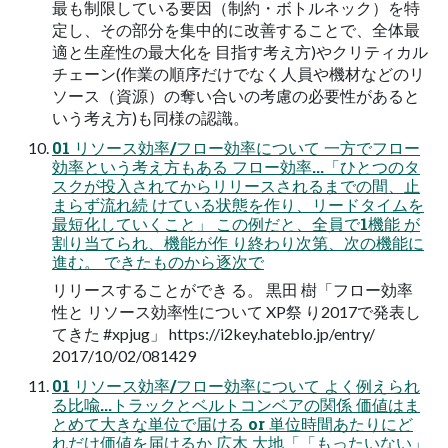
最も制限している要因（制約・ボトルネック）を特
定し、その部分を集中的に改善することで、全体最
適と生産性の最大化を 目指す考え方)やクリティカル
チェーン(作業の順序だけでなく人員や機材などのリ
ソース（資源）の奪い合いの考慮の必要性があると
いう考え方)も同様の認識。
01 リソース効率/フロー効率について 一方でフロー
効率という考え方もある フロー効率...「ひとつのタ
スクが投入されてからリリースされるまでの間、止
まらず流れ続 けている状態を作り、リードタイムを
最短化していくこと」 この例だと、全員で1機能 が
割り当てられ、機能が作 り終わり次第、次の機能に
進む。 できたものから逐次で
リリースすることができ る。 黒田 樹「フロー効率
性と リソース効率性について XP祭 り2017で発表し
てきた #xpjug」 https://i2key.hateblo.jp/entry/
2017/10/02/081429
01 リソース効率/フロー効率について よく例えられ
る比喩...トラックとベルトコンベアの関係 価値はま
とめて大きな単位で届ける or 単位時間あたりにど
れだけ価値を届けるか 広木 大地「「もったいない」