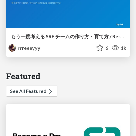
もう一度考える SRE チームの作り方・育て方 / Rethinking SRE #1: Building and Growing SRE Teams
rrreeeyyy
6
1k
Featured
See All Featured