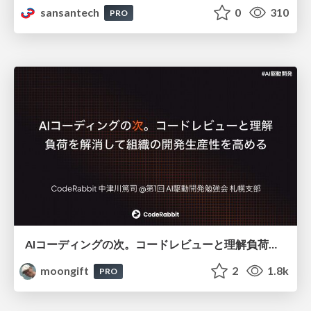
sansantech
0
310
PRO
AIコーディングの次。コードレビューと理解負荷を解消して組織の開発生産性を高める
moongift
2
1.8k
PRO