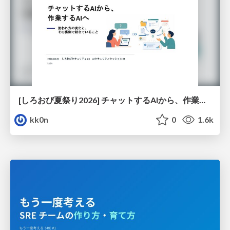
[しろおび夏祭り2026] チャットするAIから、作業するAIへ - 使われ方の変化と、その裏側で起きていること
kk0n
0
1.6k