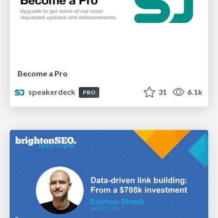
Become a Pro
speakerdeck
31
6.1k
PRO