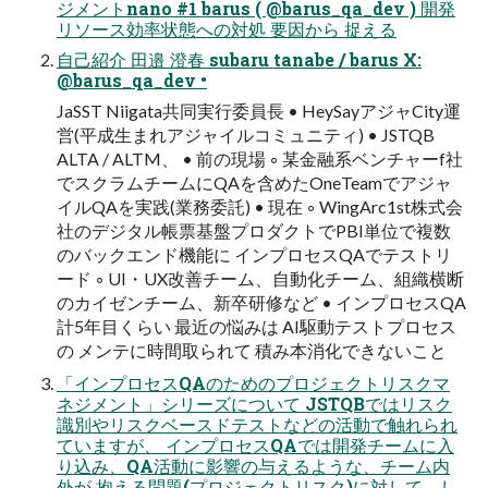
ジメントnano #1 barus ( @barus_qa_dev ) 開発
リソース効率状態への対処 要因から 捉える
自己紹介 田邉 澄春 subaru tanabe / barus X:
@barus_qa_dev •
JaSST Niigata共同実行委員長 • HeySayアジャCity運
営(平成生まれアジャイルコミュニティ) • JSTQB
ALTA / ALTM、 • 前の現場 ◦ 某金融系ベンチャーf社
でスクラムチームにQAを含めたOneTeamでアジャ
イルQAを実践(業務委託) • 現在 ◦ WingArc1st株式会
社のデジタル帳票基盤プロダクトでPBI単位で複数
のバックエンド機能に インプロセスQAでテストリ
ード ◦ UI・UX改善チーム、自動化チーム、組織横断
のカイゼンチーム、新卒研修など • インプロセスQA
計5年目くらい 最近の悩みは AI駆動テストプロセス
の メンテに時間取られて 積み本消化できないこと
「インプロセスQAのためのプロジェクトリスクマ
ネジメント」シリーズについて JSTQBではリスク
識別やリスクベースドテストなどの活動で触れられ
ていますが、 インプロセスQAでは開発チームに入
り込み、QA活動に影響の与えるような、チーム内
外が 抱える問題(プロジェクトリスク)に対して、し