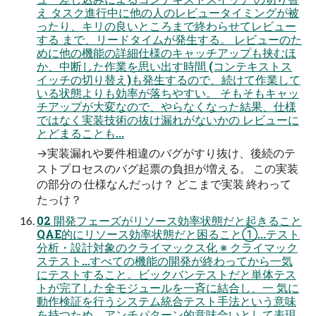
え タスク進行中に他の人のレビュータイミングが被
ったり、キリの良いところまで終わらせてレビュー
する まで、リードタイムが発生する。 レビューのた
めに他の機能の詳細仕様のキャッチアップも挟むほ
か、中断した作業を思い出す時間 (コンテキストス
イッチの切り替え)も発生するので、続けて作業して
いる状態よりも効率が落ちやすい。 そもそもキャッ
チアップが大変なので、やらなくなった結果、仕様
ではなく実装技術の抜け漏れがないかの レビューに
とどまることも...
→実装漏れや要件相違のバグがすり抜け、後続のテ
ストプロセスのバグ起票の負担が増える。 この実装
の部分の 仕様なんだっけ？ どこまで実装 終わって
たっけ？
02 開発フェーズがリソース効率状態だと起きること
QAE的にリソース効率状態だと困ること①...テスト
分析・設計対象のクライマックス化 ※ クライマック
ステスト…すべての機能の開発が終わってから一気
にテストすること。ビックバンテストだと単体テス
トが完了した全モジュールを一斉に結合し、一 気に
動作検証を行うシステム統合テスト手法という意味
を持つため、アンチパターン的意味合いとして表現