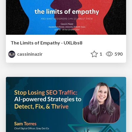
The Limits of Empathy - UXLibs8
cassininazir
1
590