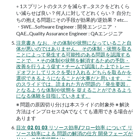
◦ 1スプリントのタスクを減らす...タスクをどれくら
い減らせば良い？何人に対してどれくらい？ 自分た
ちの抱える問題にその手段が効果的/逆効果？etc…
・SWE…Software Engineer : 開発エンジニア ・
QAE...Quality Assurance Engineer : QAエンジニア
注意書き なお、その体制や状態になっていること自
体が悪いのではありません。 その体制・状態を取る
ことによって発生する可能性のある問題を認識する
ことで、 • その体制や状態を解消するための予防・
改善を行うよう促す • チームで認識した上でトレー
ドオフとしてリスクを受け入れる どちらを取るかを
選択できるようになることが大事だと思います。 こ
のスライドでは、読まれた方が問題の「発生要因」
となるような体制や状態を 捉えることができるよう
になる体験を目指していきます。
※ 問題の原因切り分けは本スライドの対象外 ※ 解決
方法はインプロセスQAでなくても適用できる場合が
あります
目次 02 01 03 リソース効率/フロー効率 について リ
ソース効率による 問題の解消の仕方 開発フェーズが