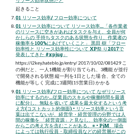
リソース効率状態だと
起きること
01 リソース効率/ フロー効率について
01 リソース効率について リソース効率...「各作業者
のリソースに空きがあればタスクを与え、全員が何
かしらの 手持ちタスクのある状態を作り、作業者の
稼働率を100%にあげていくこと」 黒田 樹「フロー
効率性と リソース効率性について XP祭 り2017で
発表してきた #xpjug」
https://i2key.hateblo.jp/entry/ 2017/10/02/081429 こ
の例だと、一人1機能 が割り当てられ、3機能 が並行
で開発される状態 縦一列を1日とした場 合、全ての
機能が等しく 完成に3週間(15営業日) かかる
01 リソース効率/フロー効率について なぜリソース
効率にするのか...従業員のスキルや稼働時間を最適
に配分し、無駄を省いて 成果を最大化するという考
え方(コストカット的側面) • リソース効率という言
葉は出てこないが、経営学・経営管理の分野では人
間の稼働を 「経営資源」と見なし、効率化の一側面
からこの考え方を含むことがある。※ • PjM、場合
によっては執行役員・取締役員などの経営層がこの