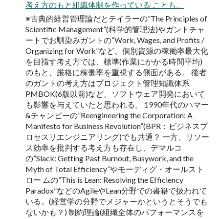
考え方のもと組織体制を作っている ことも。
※古典的経営管理論だとテイラーの”The Principles of
Scientific Management”(科学的管理法)やガントチャ
ートでお馴染みガントの”Work, Wages, and Profits /
Organizing for Work”など、個別資源の稼働率最大化
を目指す考え方では、標準(作業にかかる時間平均)
のもと、厳格に稼働率を重視する側面がある。 後者
のガントの考え方はプロジェクト管理知識体系
PMBOK(6版以前)など、ソフトウェア開発において
も影響を与えていたと思われる。 1990年代のハマー
&チャンピーの”Reengineering the Corporation: A
Manifesto for Business Revolution”(BPR：ビジネスプ
ロセスリエンジニアリング)でも共通？ 一方、リソー
ス効率を批判する考え方も存在し、デマルコ
の”Slack: Getting Past Burnout, Busywork, and the
Myth of Total Efficiency”やモーディグ・オールスト
ロー ムの”This is Lean: Resolving the Efficiency
Paradox”などのAgileやLean分野での書籍で扱われて
いる。(経営学の分野でメジャーかというとそうでも
ないかも？) 制約理論(組織全体のパフォーマンスを