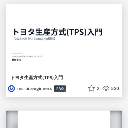
トヨタ⽣産⽅式(TPS)⼊⾨
recruitengineers
2
530
PRO