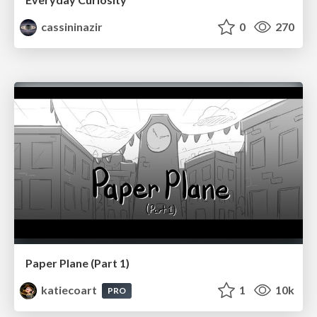
cassininazir
0
270
Paper Plane (Part 1)
katiecoart
1
10k
PRO