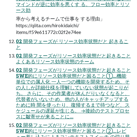
マインドが逆に効率を悪くす る。フロー効率とリソ
ース効
率から考えるチームで仕事を する理由」
https://qiita.com/hirokidaichi/
items/f59e611772c02f2e74ee
02 開発フェーズが リソース効率状態だと 起きるこ
と
02 開発フェーズがリソース効率状態だと起きること
よくあるリソース効率状態のチーム
02 開発フェーズがリソース効率状態だと起きること
SWE的にリソース効率状態だと困ること①...機能
単位での属人化 一人一つの機能を開発するため、そ
の人しか詳細仕様を理解していない状態が起こりが
ち。 さらに、その作業者が休んだりいなくなると、
代替者がいないため、他の人がキャッチアップする
ために時 間を使ったり、復帰するまで待つなど、ス
ケジュールの遅延が生じる。 →後続のテストプロセ
スに皺寄せが来ることに...
02 開発フェーズがリソース効率状態だと起きること
SWE的にリソース効率状態だと困ること②...レビ
ュー差し込みによるコンテキストスイッチ の切り替