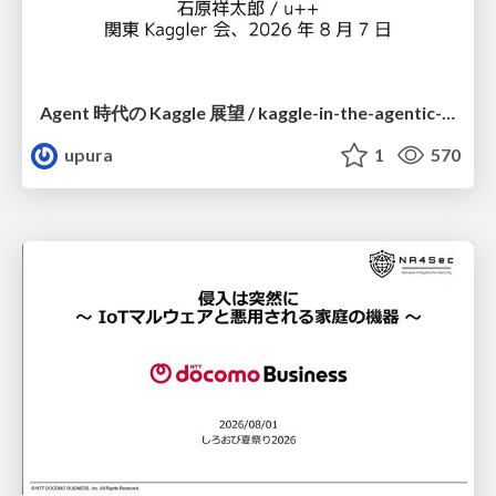
Agent 時代の Kaggle 展望 / kaggle-in-the-agentic-era
upura
1
570