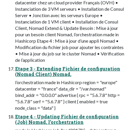
datacenter chez un cloud provider Français (OVH) •
Instanciation de 3 VM serveurs • Installation de Consul
Server • Jonction avec les serveurs Europe •
Instanciation de 1 VM client • Installation de Consul
Client, Nomad Extend & Update Besoin : Mise à jour
pour un besoin client Nomad, l’orchestration made in
Hashicorp Etape 4 : Mise à jour d’une appli Nomad •
Modification du fichier job pour ajouter les contraintes
• Mise à jour du job sur le cluster Nomad • Vérification
de l’application
Etape 3 - Extending Fichier de configuration
(Nomad Client) Nomad,
l’orchestration made in Hashicorp region = "europe"
datacenter = "france" data_dir = "/var/nomad"
bind_addr = "0.0.0.0" advertise { rpc = "5.6.7.8" http =
"5.6.7.8" serf = "5.6.7.8" } client { enabled = true
node_class = "data" }
Etape 4 - Updating Fichier de configuration
(Job) Nomad, l’orchestration