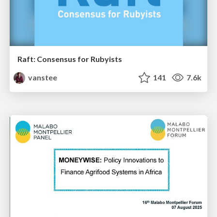
Raft: Consensus for Rubyists
vanstee
141
7.6k