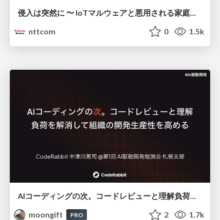
侵入は突然に 〜 IoTマルウェアと悪用される家庭の機器 ～ / When Intrusion Strikes: IoT Malware and the Abuse of Home Devices
nttcom
0
1.5k
AIコーディングの次。コードレビューと理解負荷を解消して組織の開発生産性を高める
moongift
2
1.7k
PRO