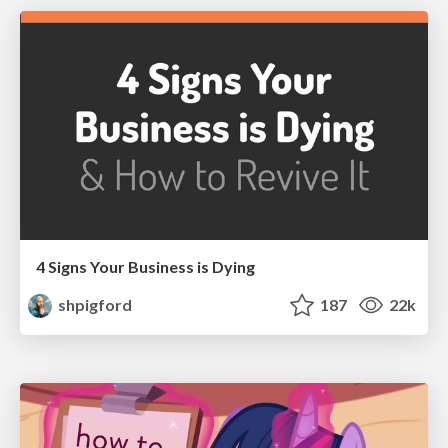
4 Signs Your Business is Dying
shpigford
187
22k