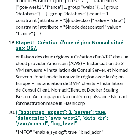
made in Hashicorp job "pcd2017" { ... datacenters =
["gce-west1", "france"] ... group "webs" { … } group
"database" { … } } group "database" { count = 1 …
constraint { attribute = "${node.class}" value = "data" }
constraint { attribute = "${node.datacenter}" value =
"france" } ... }
Etape 5 : Création d’une région Nomad situé
aux USA
et liaison des deux régions • Création d’un VPC chez un
cloud provider Américain (AWS) • Instanciation de 3
VM serveurs • Installation de Consul Server, et Nomad
Server • Jonction de la nouvelle région avec la région
Europe • Instanciation de 3 VM clients • Installation
de Consul Client, Nomad Client, et Docker Scaling
Besoin : Accompagner la montée en puissance Nomad,
l’orchestration made in Hashicorp
{ "bootstrap_expect": 3, "server": true,
"datacenter": "aws-west2", "data_dir":
"/var/consul", "log_level":
"INFO", "enable_syslog": true, "bind_addr":