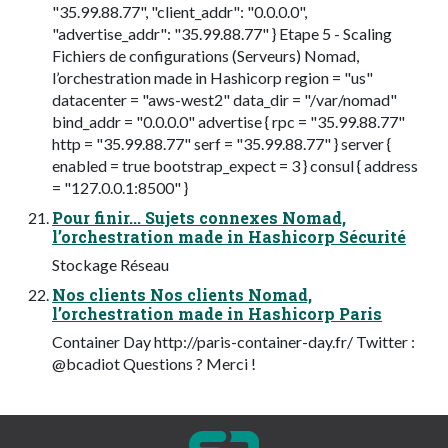
"35.99.88.77", "client_addr": "0.0.0.0",
"advertise_addr": "35.99.88.77" } Etape 5 - Scaling
Fichiers de configurations (Serveurs) Nomad,
l’orchestration made in Hashicorp region = "us"
datacenter = "aws-west2" data_dir = "/var/nomad"
bind_addr = "0.0.0.0" advertise { rpc = "35.99.88.77"
http = "35.99.88.77" serf = "35.99.88.77" } server {
enabled = true bootstrap_expect = 3 } consul { address
= "127.0.0.1:8500" }
Pour finir... Sujets connexes Nomad,
l’orchestration made in Hashicorp Sécurité
Stockage Réseau
Nos clients Nos clients Nomad,
l’orchestration made in Hashicorp Paris
Container Day http://paris-container-day.fr/ Twitter :
@bcadiot Questions ? Merci !