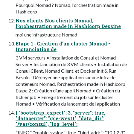
Pourquoi Nomad ? Nomad, l’orchestration made in
Hashicorp
Nos clients Nos clients Nomad,
l’orchestration made in Hashicorp Dessine
moi une infrastructure Nomad
Etape 1 : Création d’un cluster Nomad •
Instanciation de
3 VM serveurs • Installation de Consul et Nomad
Server • Instanciation de 3 VM clients • Installation de
Consul Client, Nomad Client, et Docker Init & Run
Besoin : Déployer une application sur une infra de
conteneurs Nomad, l’orchestration made in Hashicorp
Etape 2 : Création d’une appli Nomad • Création du
fichier job • Enregistrement du job sur le cluster
Nomad • Vérification du lancement de l’application
{ "bootstrap_expect": 3, "server": true,
"datacenter": "gce-west1", "data_dir":
"/var/consul", "log_level":
"INFO", "enable_syslog": true, "bind_addr": "10.1.2.3",