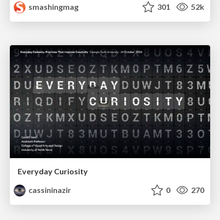
smashingmag
301
52k
Everyday Curiosity
cassininazir
0
270