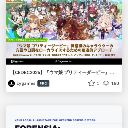
【CEDEC2026】『ウマ娘 プリティーダービー』 英語版のキャラクターの方言や口調をローカライズするための創造的アプローチ
cygames
1
180
PRO