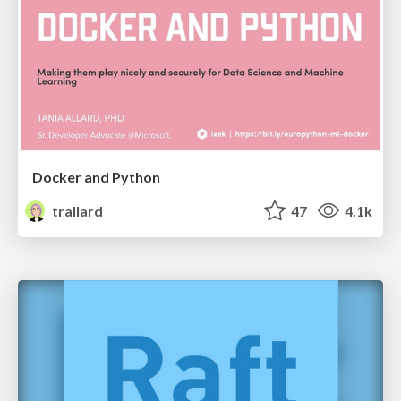
Docker and Python
trallard
47
4.1k