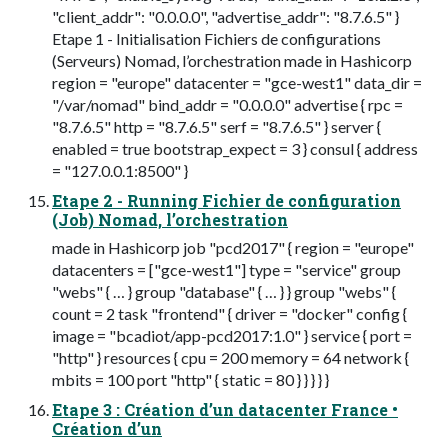
"client_addr": "0.0.0.0", "advertise_addr": "8.7.6.5" }
Etape 1 - Initialisation Fichiers de configurations
(Serveurs) Nomad, l’orchestration made in Hashicorp
region = "europe" datacenter = "gce-west1" data_dir =
"/var/nomad" bind_addr = "0.0.0.0" advertise { rpc =
"8.7.6.5" http = "8.7.6.5" serf = "8.7.6.5" } server {
enabled = true bootstrap_expect = 3 } consul { address
= "127.0.0.1:8500" }
Etape 2 - Running Fichier de configuration
(Job) Nomad, l’orchestration
made in Hashicorp job "pcd2017" { region = "europe"
datacenters = ["gce-west1"] type = "service" group
"webs" { … } group "database" { … } } group "webs" {
count = 2 task "frontend" { driver = "docker" config {
image = "bcadiot/app-pcd2017:1.0" } service { port =
"http" } resources { cpu = 200 memory = 64 network {
mbits = 100 port "http" { static = 80 } } } } }
Etape 3 : Création d’un datacenter France •
Création d’un