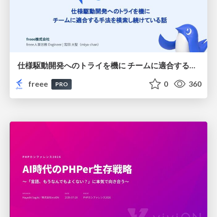
仕様駆動開発へのトライを機に チームに適合する手法を模索し続けている話
freee
0
360
PRO