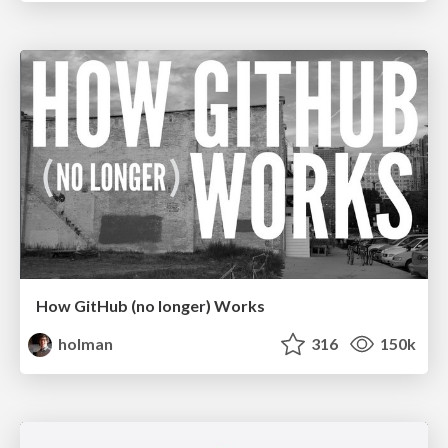
How GitHub (no longer) Works
holman
316
150k