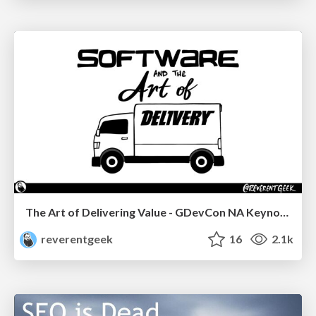
The Art of Delivering Value - GDevCon NA Keynote
reverentgeek
16
2.1k