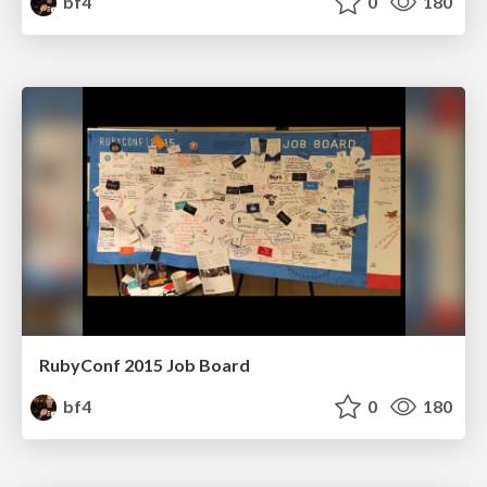
bf4
0
180
RubyConf 2015 Job Board
bf4
0
180