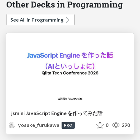
Other Decks in Programming
See All in Programming
jsmini JavaScript Engine を作ってみた話
yosuke_furukawa
0
290
PRO