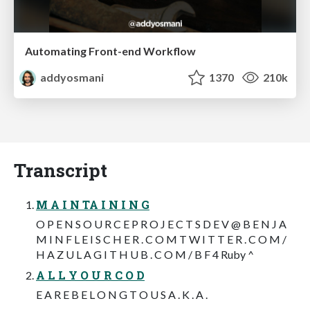
Automating Front-end Workflow
addyosmani
1370
210k
Transcript
M A I N TA I N I N G
O P E N S O U R C E P R O J E C T S D E V @ B E N J A
M I N F L E I S C H E R . C O M T W I T T E R . C O M /
H A Z U L A G I T H U B . C O M / B F 4 Ruby ^
A L L Y O U R C O D
E A R E B E L O N G T O U S A . K . A .