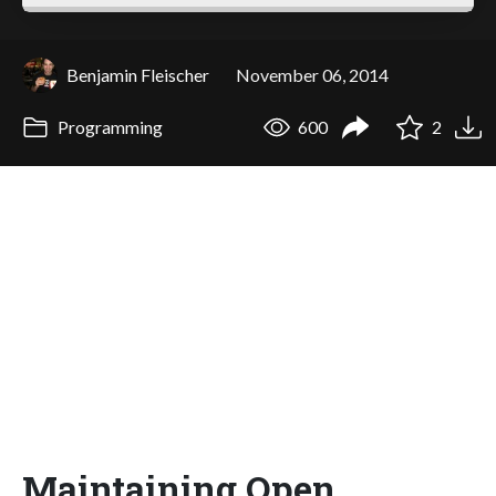
Benjamin Fleischer
November 06, 2014
Programming
600
2
Maintaining Open