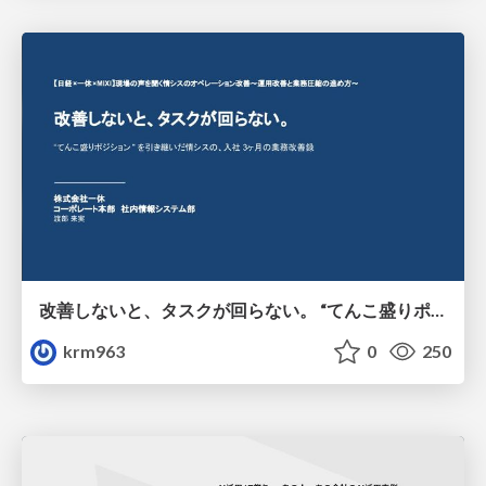
改善しないと、タスクが回らない。 “てんこ盛りポジション” を引き継いだ情シスの、入社3ヶ月の業務改善録
krm963
0
250