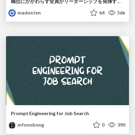
職位にかかわらず全員がリーダーシップを発揮するチーム作り / Building a team where everyone can demonstrate leadership regardless of position
madoxten
64
56k
Prompt Engineering for Job Search
mfonobong
0
390