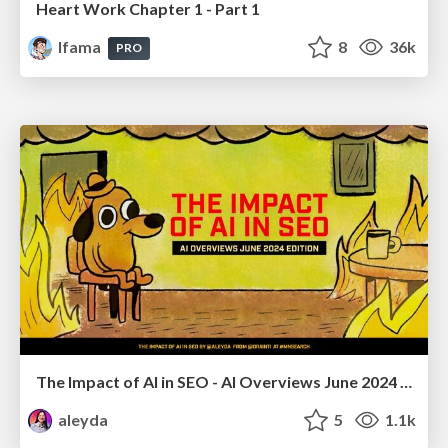
Heart Work Chapter 1 - Part 1
lfama
8
36k
PRO
The Impact of AI in SEO - AI Overviews June 2024 Edition
aleyda
5
1.1k