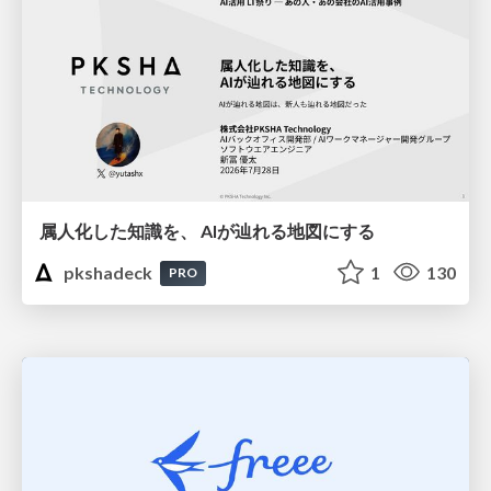
属人化した知識を、 AIが辿れる地図にする
pkshadeck
1
130
PRO