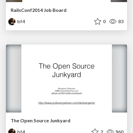
RailsConf2014 Job Board
bf4
0
83
The Open Source Junkyard
bf4
2
960