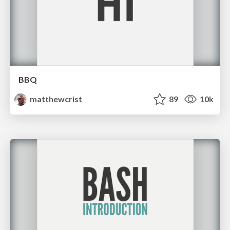
BBQ
matthewcrist
89
10k