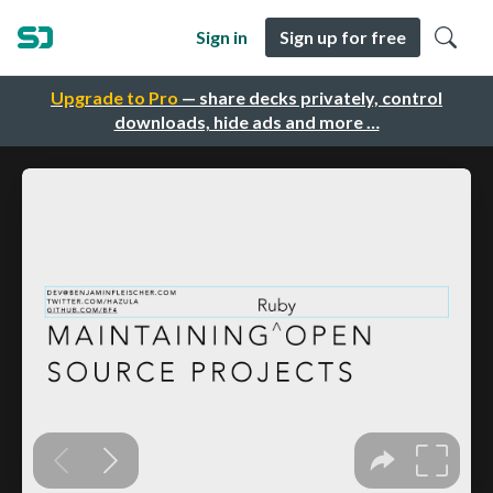
Sign in
Sign up for free
Upgrade to Pro
— share decks privately, control
downloads, hide ads and more …