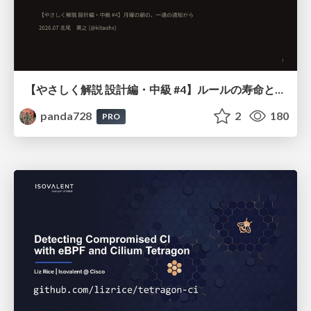
【やさしく解説 設計編・中級 #4】ルールの寿命と、システムの年輪
panda728
2
180
PRO