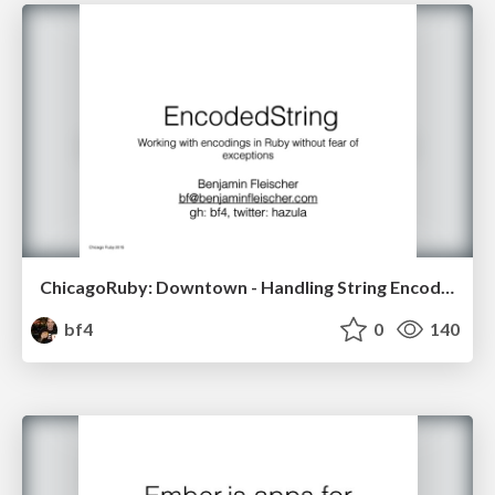
ChicagoRuby: Downtow­­n - Handling String Encoding Failures/Normalizat­­­i­­on
bf4
0
140