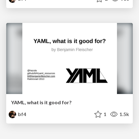
YAML, what is it good for?
bf4
1
1.5k