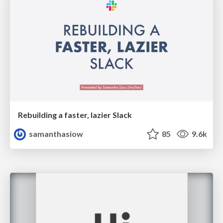
Rebuilding a faster, lazier Slack
samanthasiow
85
9.6k