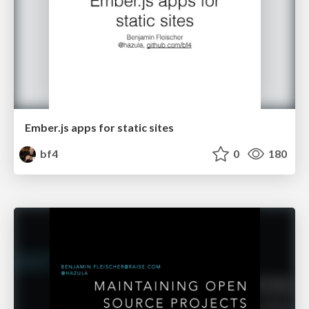
Ember.js apps for static sites
bf4
0
180