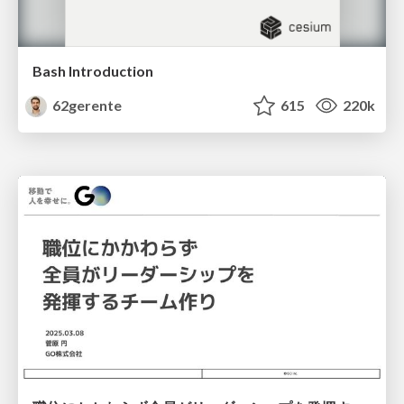
Bash Introduction
62gerente
615
220k