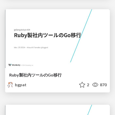
Ruby製社内ツールのGo移行
bgpat
2
870