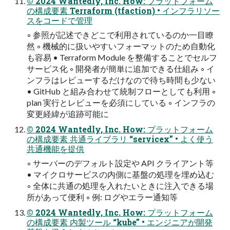
© 2024 Wantedly, Inc. How: プラットフォーム
の構成要素 Terraform (tfaction) • インフラリソー
スをコードで管理
◦ 参照が記述できどこで利⽤されているのか⼀⽬瞭
然 ◦ 機械的に扱いやすいフォーマットのため⾃動化
も容易 • Terraform Module を整備することでセルフ
サービス化 ◦ 開発者が簡単に追加できる仕組み ◦ イ
ンフラはレビューするだけなので待ち時間も少ない
• GitHub と組み合わせて統制フローとしても利⽤ ◦
plan 実⾏とレビューを必須にしている ◦ インフラの
変更経緯が追跡可能に
© 2024 Wantedly, Inc. How: プラットフォーム
の構成要素 共通ライブラリ “servicex” • よく使う
共通機能を提供
◦ サーバーのデフォルト設定や API クライアント等
• マイクロサービスの内側に基盤の処理を埋め込む
◦ 全体に共通の処理を⼊れたいときに注⼊できる場
所があって便利 ◦ 例: ログやエラー通知等
© 2024 Wantedly, Inc. How: プラットフォーム
の構成要素 内製ツール “kube” • エンジニアが開発