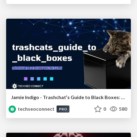
Jamie Indigo - Trashchat’s Guide to Black Boxes: Technical SEO Tactics for LLMs
techseoconnect
0
580
PRO