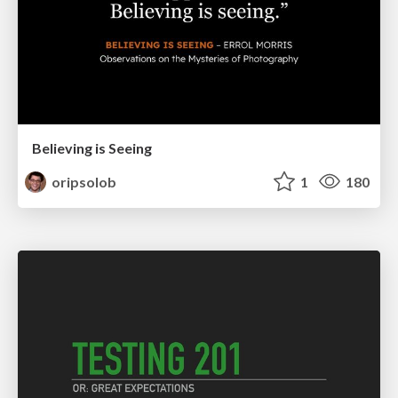
Believing is Seeing
oripsolob
1
180