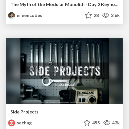
The Myth of the Modular Monolith - Day 2 Keynote - Rails World 2024
eileencodes
28
3.6k
Side Projects
sachag
455
43k