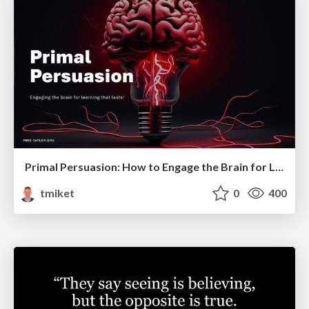
Primal Persuasion: How to Engage the Brain for Learning That Lasts
tmiket
0
400