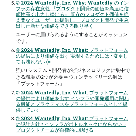
© 2024 Wantedly, Inc. Why: Wantedly のイン
フラの存在意義 『プロダクト開発の価値を⾼速に信
頼性⾼く出⼒し続ける』 既存のプロダクト価値を絶
え間なくユーザーに提供し、 プロダクト開発で⽣み
出した新たな価値をできる限り早く
ユーザーに届けられるようにすることがミッション
です。
© 2024 Wantedly, Inc. What: プラットフォーム
の提供により価値を出す 実現するためには • 変更し
ても壊れない (=
強い) システム • 開発者がビジネスロジックに集中で
きる環境 の2つが必要 ⇨ ウォンテッドリーの解は
「プラットフォーム」
© 2024 Wantedly, Inc. What: プラットフォーム
の提供により価値を出す インフラや開発運⽤に関わ
る機能とプラクティスをプラットフォームとして提
供していく
© 2024 Wantedly, Inc. What: プラットフォーム
の設計⽅針 • インフラがボトルネックにならない ◦
プロダクトチームが⾃律的に動ける