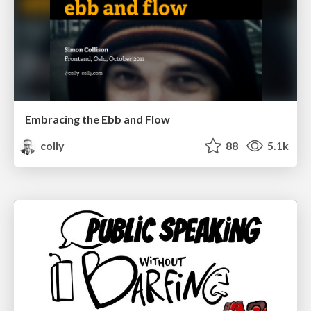
Embracing the Ebb and Flow
colly
88
5.1k