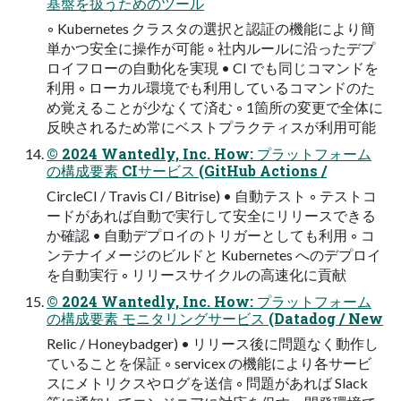
基盤を扱うためのツール
◦ Kubernetes クラスタの選択と認証の機能により簡
単かつ安全に操作が可能 ◦ 社内ルールに沿ったデプ
ロイフローの⾃動化を実現 • CI でも同じコマンドを
利⽤ ◦ ローカル環境でも利⽤しているコマンドのた
め覚えることが少なくて済む ◦ 1箇所の変更で全体に
反映されるため常にベストプラクティスが利⽤可能
© 2024 Wantedly, Inc. How: プラットフォーム
の構成要素 CIサービス (GitHub Actions /
CircleCI / Travis CI / Bitrise) • ⾃動テスト ◦ テストコ
ードがあれば⾃動で実⾏して安全にリリースできる
か確認 • ⾃動デプロイのトリガーとしても利⽤ ◦ コ
ンテナイメージのビルドと Kubernetes へのデプロイ
を⾃動実⾏ ◦ リリースサイクルの⾼速化に貢献
© 2024 Wantedly, Inc. How: プラットフォーム
の構成要素 モニタリングサービス (Datadog / New
Relic / Honeybadger) • リリース後に問題なく動作し
ていることを保証 ◦ servicex の機能により各サービ
スにメトリクスやログを送信 ◦ 問題があれば Slack