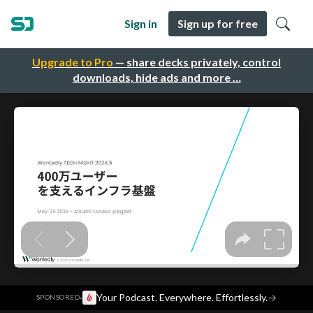
Sign in
Sign up for free
Upgrade to Pro
— share decks privately, control
downloads, hide ads and more …
·
Your Podcast. Everywhere. Effortlessly.
→
SPONSORED