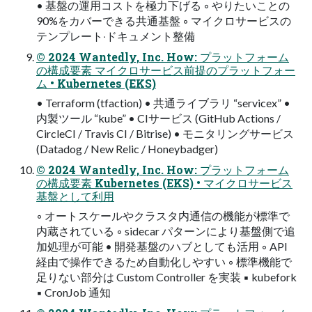
• 基盤の運⽤コストを極⼒下げる ◦ やりたいことの
90%をカバーできる共通基盤 ◦ マイクロサービスの
テンプレート‧ドキュメント整備
© 2024 Wantedly, Inc. How: プラットフォーム
の構成要素 マイクロサービス前提のプラットフォー
ム • Kubernetes (EKS)
• Terraform (tfaction) • 共通ライブラリ “servicex” •
内製ツール “kube” • CIサービス (GitHub Actions /
CircleCI / Travis CI / Bitrise) • モニタリングサービス
(Datadog / New Relic / Honeybadger)
© 2024 Wantedly, Inc. How: プラットフォーム
の構成要素 Kubernetes (EKS) • マイクロサービス
基盤として利⽤
◦ オートスケールやクラスタ内通信の機能が標準で
内蔵されている ◦ sidecar パターンにより基盤側で追
加処理が可能 • 開発基盤のハブとしても活⽤ ◦ API
経由で操作できるため⾃動化しやすい ◦ 標準機能で
⾜りない部分は Custom Controller を実装 ▪ kubefork
▪ CronJob 通知