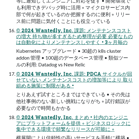
等に通知してエンジニアに対応を促す • 開発環境で
も利⽤できデバッグ時に活⽤ ◦ マイクロサービス内
部で何が起きているのか把握するのに便利 ◦ リリー
ス前に問題に気付くことにも役⽴っている
© 2024 Wantedly, Inc. 課題: メンテナンスコスト
の増⼤ 持ち物が多すぎるため整理が必要 必要なもの
は⾃動化によりメンテナンスしやすく • 3ヶ⽉毎の
Kubernetes アップグレード • 30超の k8s cluster
addon 管理 • 100超のデータベース管理 • 類似ツー
ルの利⽤: Datadog vs New Relic
© 2024 Wantedly, Inc. 課題: PDCA サイクルが回
せていない メンテナンスコストの増加等により 取り
組める施策に制限がある •
とりあえず試すところまではできている • その先は
他社事例のない新しい挑戦になりがち ◦ 試⾏錯誤が
必要なので時間もかかる
© 2024 Wantedly, Inc. まとめ • 社内のエンジニ
アにプラットフォームを提供 ◦ ビジネスロジックに
集中できる環境で頻繁なリリースが可能に ◦
横展開により信頼性の⾼いサービスを⼿軽に構築 •