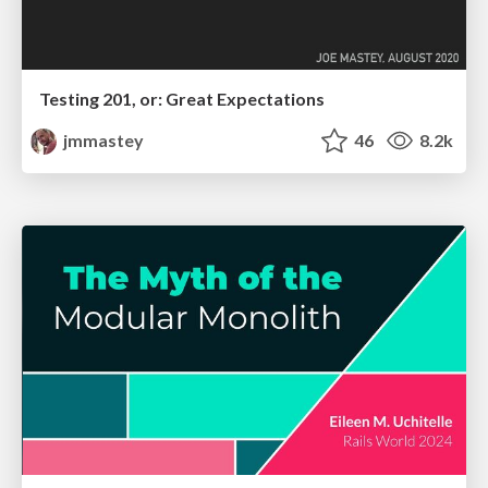
Testing 201, or: Great Expectations
jmmastey
46
8.2k